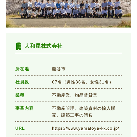
大和屋株式会社
所在地
熊谷市
社員数
67名（男性36名、女性31名）
業種
不動産業、物品賃貸業
事業内容
不動産管理、建築資材の輸入販
売、建築工事の請負
URL
https://www.yamatoya-kk.co.jp/