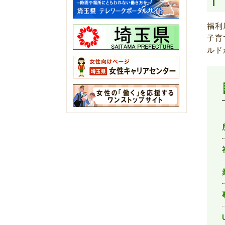
福利
子育
ルド