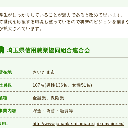
厚生がしっかりしていることが魅力であると改めて思います。
て世代を応援する環境も整っているので将来のビジョンを描き
が拡大されています。
埼玉県信用農業協同組合連合会
所在地
さいたま市
社員数
187名(男性136名、女性51名)
業種
金融業、保険業
事業内容
貯金・為替・融資等
URL
http://www.jabank-saitama.or.jp/kenshinren/