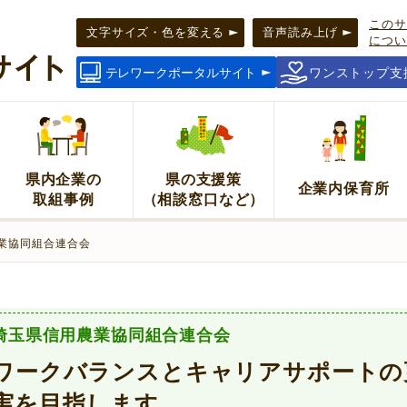
このサ
文字サイズ・色を変える
音声読み上げ
につい
テレワークポータルサイト
ワンストップ支
県内企業の
県の支援策
企業内保育所
取組事例
（相談窓口など）
農業協同組合連合会
埼玉県信用農業協同組合連合会
ワークバランスとキャリアサポートの
実を目指します