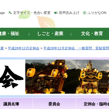
age
文字サイズ・色合い変更
音声読み上げ
ふりがなON
健康・福祉
しごと・産業
文化・教育
概要
>
平成28年12月定例会
>
平成28年12月定例会 一般質問 質疑質
議員名簿
委員会
定例会・臨時