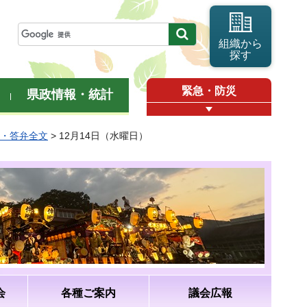
組織から
探す
緊急・防災
県政情報・統計
問・答弁全文
> 12月14日（水曜日）
会
各種ご案内
議会広報