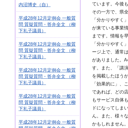
ています。今後
内沼博史（自）
その一方で、県
平成28年12月定例会 一般質
「分かりやすく
問 質疑質問・答弁全文 （柳
が来ている事業
下礼子議員）
まです。情報を
「分かりやすく
平成28年12月定例会 一般質
問 質疑質問・答弁全文 （柳
ージ上で、通常
下礼子議員）
がありました。
す。また、「講
平成28年12月定例会 一般質
を掲載したほう
問 質疑質問・答弁全文 （柳
下礼子議員）
「効果的に」、
であれば、どの店
平成28年12月定例会 一般質
もサービス自体
問 質疑質問・答弁全文 （柳
ドになってしま
下礼子議員）
ん。また、様々
平成28年12月定例会 一般質
かもしれません