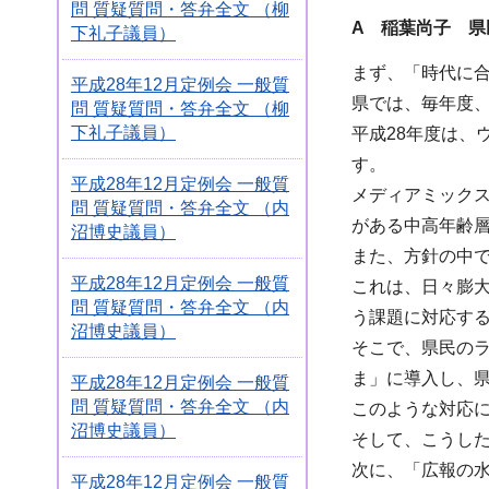
問 質疑質問・答弁全文 （柳
A 稲葉尚子 県
下礼子議員）
まず、「時代に
平成28年12月定例会 一般質
県では、毎年度
問 質疑質問・答弁全文 （柳
下礼子議員）
平成28年度は
す。
平成28年12月定例会 一般質
メディアミック
問 質疑質問・答弁全文 （内
がある中高年齢
沼博史議員）
また、方針の中
平成28年12月定例会 一般質
これは、日々膨
問 質疑質問・答弁全文 （内
う課題に対応す
沼博史議員）
そこで、県民の
ま」に導入し、
平成28年12月定例会 一般質
問 質疑質問・答弁全文 （内
このような対応
沼博史議員）
そして、こうし
次に、「広報の
平成28年12月定例会 一般質