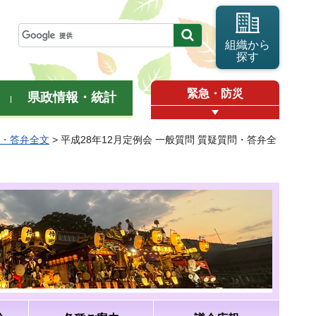
組織から
探す
緊急・防災
県政情報・統計
問・答弁全文
> 平成28年12月定例会 一般質問 質疑質問・答弁全