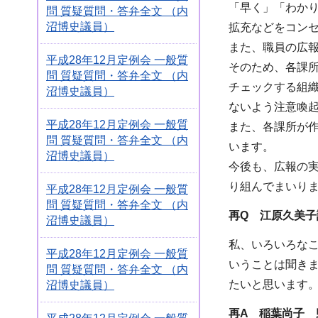
「早く」「わか
問 質疑質問・答弁全文 （内
沼博史議員）
拡充などをコン
また、職員の広
平成28年12月定例会 一般質
そのため、各課
問 質疑質問・答弁全文 （内
チェックする組
沼博史議員）
ないよう注意喚
平成28年12月定例会 一般質
また、各課所が
問 質疑質問・答弁全文 （内
います。
沼博史議員）
今後も、広報の
り組んでまいり
平成28年12月定例会 一般質
問 質疑質問・答弁全文 （内
再Q 江原久美
沼博史議員）
私、いろいろな
平成28年12月定例会 一般質
いうことは聞き
問 質疑質問・答弁全文 （内
たいと思います
沼博史議員）
再A 稲葉尚子 