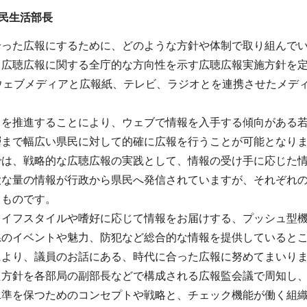
民生活部長
合った広報にするために、どのような方針や体制で取り組んで
、広聴広報に関する全庁的な方向性を示す広聴広報実施方針を
、ウェブメディアと広報紙、テレビ、ラジオとを連携させたメデ
スを推進することにより、ウェブで情報を入手する傾向がある
層まで幅広い県民に対して的確に広報を行うことが可能となり
では、戦略的な広聴広報の実践として、情報の受け手に応じた
大な量の情報が行政から県民へ発信されていますが、それぞれ
るものです。
ライフスタイルや嗜好に応じて情報をお届けする、プッシュ型
県のイベントや魅力、防犯など総合的な情報を提供していると
により、議員のお話にある、時代に合った広報に努めてまいり
た方針を各部局の副部長などで構成される広報監会議で周知し
水準を保つためのコンセプトや戦略と、チェック機能が働く組