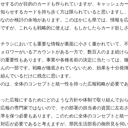
らせするのが目的のカードも作られていますが、キャッシュカ
お知らせするカードを持ち歩く方は限られていると思いますし
的なのか検討の余地があります。このほかにも県では、情報を
要ですが、これらも戦略的に使えば、もしかしたらカード欲し
なチラシにおいても重要な情報が裏面に小さく書かれていて、
フォロワーがいるアカウントがある一方で、数百人のまま続け
グの重要性もあります。事業や各種名前の決定に当たっては、
ほんの一部です。戦略が徹底されていないため、効果を十分発
り組んでいるだけに残念に思います。
いのは、全体のコンセプトと統一性を持った広報戦略が必要で
合った広報にするためにどのような方針や体制で取り組んでお
が広報の専門家ではないので、その部署の担当者の資質に左右
水準を保つ必要もあります。このために全体のコンセプトと統
な対応が必要であると考えますが、県民生活部長の御所見を伺