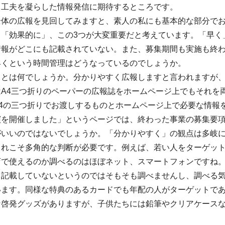
も工夫を凝らした情報発信に期待するところです。
全体の広報を見回してみますと、素人の私にも基本的な部分で
」「効果的に」、この3つが大変重要だと考えています。「早く
情報がどこにも記載されていない。また、募集期間も実施も終わ
早くという時間管理はどうなっているのでしょうか。
」とは何でしょうか。分かりやすく広報しますと言われますが
はA4三つ折りのペーパーの広報誌をホームページ上でもそれを
A4の三つ折りでお渡しするものとホームページ上で必要な情報
演を開催しました」というページでは、終わった事業の募集要
がいいのではないでしょうか。「分かりやすく」の観点は多岐
これこそ多角的な判断が必要です。例えば、若い人をターゲッ
で使えるのか調べるのはほぼネット、スマートフォンですね。
も記載していないというのではそもそも調べませんし、調べる
います。同様な特典のあるカードでも年配の人がターゲットで
な啓発グッズがありますが、子供たちには鉛筆やクリアケース
。