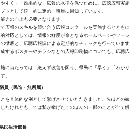
りやすく」「効果的な」広報の水準を保つために、広聴広報実
セプトとして統一的に定め、職員に周知しています。
報能力の向上も必要となります。
所で広報のスキルを競い合う広報コンクールを実施するととも
織的対応としては、情報の鮮度が命となるホームページやソー
起の徹底と、広聴広報課による定期的なチェックを行っていま
作成するポスターやチラシなどの広報印刷物についても、広聴広
実施に当たっては、絶えず改善を図り、県民に「早く」「わか
ます。
子議員（民進・無所属
）
ことを具体的な例として挙げさせていただきました。先ほどの
ましたけれども、では私が挙げたこのほんの一部のことが全て
。
県民生活部長