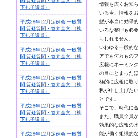
問 質疑質問・答弁全文 （柳
情報を広くお知
下礼子議員）
いる今、情報を
態が本当に効果
平成28年12月定例会 一般質
問 質疑質問・答弁全文 （柳
いろな整理も必
下礼子議員）
もしれません。
いわゆる一般的
平成28年12月定例会 一般質
アでも何万もの
問 質疑質問・答弁全文 （柳
下礼子議員）
広報にネーミン
の目にとまった
平成28年12月定例会 一般質
極的に広報に取
問 質疑質問・答弁全文 （柳
私が申し上げた
下礼子議員）
とです。
平成28年12月定例会 一般質
そこで、時代に
問 質疑質問・答弁全文 （柳
また、職員全員
下礼子議員）
効果的な広報の
能が働く組織的
平成28年12月定例会 一般質