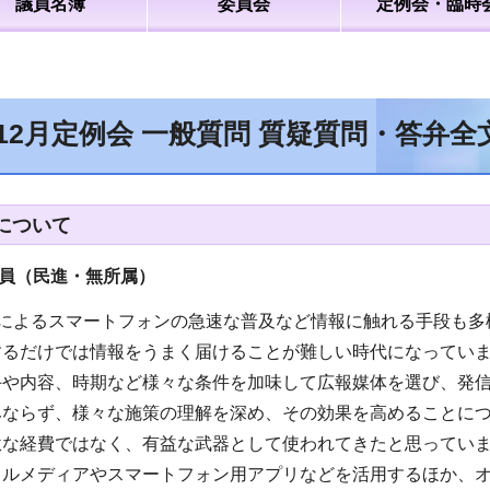
議員名簿
委員会
定例会・臨時
年12月定例会 一般質問 質疑質問・答弁
について
員（民進・無所属
）
展によるスマートフォンの急速な普及など情報に触れる手段も
するだけでは情報をうまく届けることが難しい時代になってい
手や内容、時期など様々な条件を加味して広報媒体を選び、発
みならず、様々な施策の理解を深め、その効果を高めることに
駄な経費ではなく、有益な武器として使われてきたと思ってい
ャルメディアやスマートフォン用アプリなどを活用するほか、