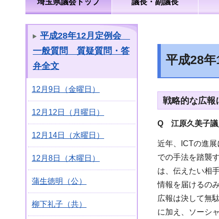
埼玉県議会トップ
議長・副議長
平成28年12月定例会
一般質問 質疑質問・答
平成28
弁全文
12月9日（金曜日）
戦略的な広報
12月12日（月曜日）
Q 江原久美子議
12月14日（水曜日）
近年、ICTの進
での手法を踏襲
12月8日（木曜日）
は、伝えたい相
蒲生徳明（公）
情報を届けるの
広報は決して無
柳下礼子（共）
に加え、ソーシ