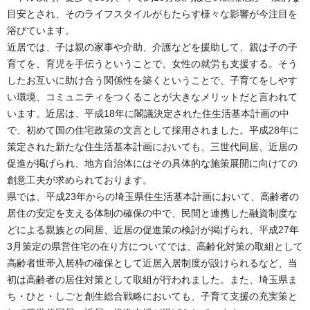
目安とされ、そのライフスタイルがもたらす様々な影響が今注目を
浴びています。
近居では、子は親の家事や介助、介護などを援助して、親は子の子
育てを、育児を手伝うということで、女性の就労も支援する。そう
したお互いに助け合う関係性を築くということで、子育てをしやす
い環境、コミュニティをつくることが大きなメリットだと言われて
います。近居は、平成18年に閣議決定された住生活基本計画の中
で、初めて国の住宅政策の文言として採用されました。平成28年に
策定された新たな住生活基本計画においても、三世代同居、近居の
促進が掲げられ、地方自治体にはその具体的な施策展開に向けての
創意工夫が求められております。
県では、平成23年からの埼玉県住生活基本計画において、高齢者の
居住の安定を支える体制の確保の中で、民間と連携した融資制度な
どによる親族との同居、近居の促進策の検討が掲げられ、平成27年
3月策定の県営住宅の在り方についてでは、高齢化対策の取組として
高齢者世帯入居枠の確保として近居入居制度が設けられるなど、当
初は高齢者の居住対策として取組が行われました。また、埼玉県ま
ち・ひと・しごと創生総合戦略においても、子育て支援の充実策と