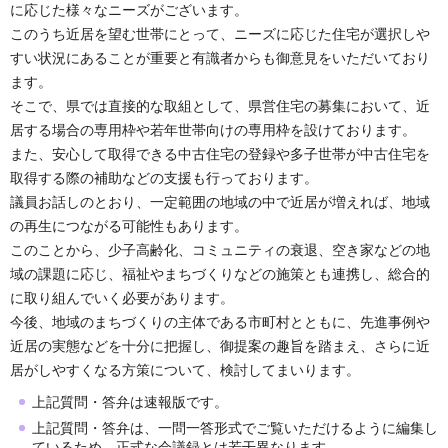
に応じた様々なニーズがございます。
このうち近居を望む世帯にとって、ニーズに応じた住宅が選択しや
すい状況にあることが重要と有識者からも御意見をいただいており
ます。
そこで、県では直接的な取組として、県営住宅の募集において、近
居する場合の専用枠や若年世帯向けの専用枠を設けております。
また、安心して取得できる中古住宅の登録や多子世帯が中古住宅を
取得する際の補助などの支援も行っております。
議員お話しのとおり、一定範囲の地域の中で近居が増えれば、地域
の再生につながる可能性もあります。
このことから、少子高齢化、コミュニティの衰退、空き家などの地
域の課題に応じ、福祉やまちづくりなどの施策とも連携し、総合的
に取り組んでいく必要があります。
今後、地域のまちづくりの主体である市町村とともに、先進事例や
近居の実態などを十分に把握し、御提案の趣旨を踏まえ、さらに近
居がしやすくなる方策について、検討してまいります。
上記質問・答弁は速報版です。
上記質問・答弁は、一問一答形式でご覧いただけるように編集し
ているため、正式な会議録とは若干異なります。