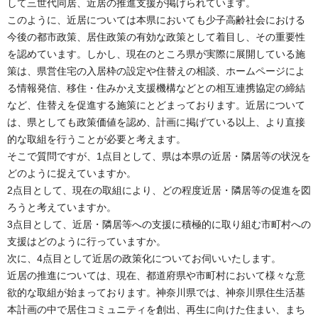
して三世代同居、近居の推進支援が掲げられています。
このように、近居については本県においても少子高齢社会における
今後の都市政策、居住政策の有効な政策として着目し、その重要性
を認めています。しかし、現在のところ県が実際に展開している施
策は、県営住宅の入居枠の設定や住替えの相談、ホームページによ
る情報発信、移住・住みかえ支援機構などとの相互連携協定の締結
など、住替えを促進する施策にとどまっております。近居について
は、県としても政策価値を認め、計画に掲げている以上、より直接
的な取組を行うことが必要と考えます。
そこで質問ですが、1点目として、県は本県の近居・隣居等の状況を
どのように捉えていますか。
2点目として、現在の取組により、どの程度近居・隣居等の促進を図
ろうと考えていますか。
3点目として、近居・隣居等への支援に積極的に取り組む市町村への
支援はどのように行っていますか。
次に、4点目として近居の政策化についてお伺いいたします。
近居の推進については、現在、都道府県や市町村において様々な意
欲的な取組が始まっております。神奈川県では、神奈川県住生活基
本計画の中で居住コミュニティを創出、再生に向けた住まい、まち