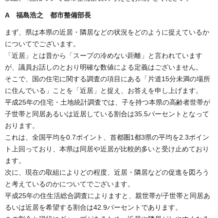
A 福島浩之 都市整備部長
まず、県は本県の近居・隣居などの状況をどのように捉えているか
についてでございます。
「近居」とは昔から「スープの冷めない距離」と言われています
が、議員お話しのとおり明確な数値による定義はございません。
そこで、国の住宅に関する調査の項目にある「片道15分未満の場所
に住んでいる」ことを「近居」と捉え、お答えを申し上げます。
平成25年の住宅・土地統計調査では、子を持つ本県の高齢者世帯が
子世帯と同居あるいは近居している割合は35.5パーセントとなって
おります。
これは、全国平均を0.7ポイント、首都圏1都3県の平均を2.3ポイン
ト上回っており、本県は同居や近居が比較的多いと受け止めており
ます。
次に、現在の取組によりどの程度、近居・隣居などの促進を図ろう
と考えているのかについてでございます。
平成25年の住生活総合調査によりますと、親世帯が子世帯と同居あ
るいは近居を希望する割合は42.9パーセントであります。