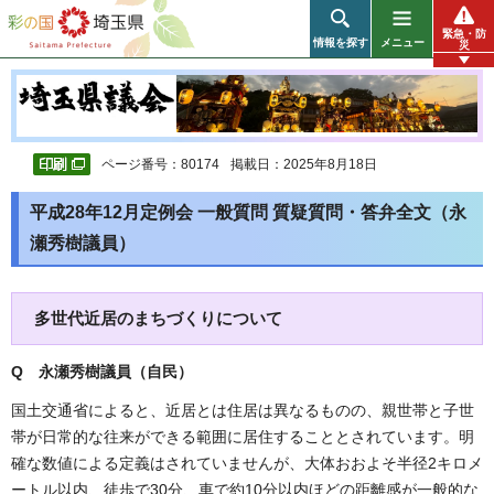
彩の国 埼玉県
緊急・防
情報を探す
メニュー
災
ページ番号：80174
掲載日：2025年8月18日
平成28年12月定例会 一般質問 質疑質問・答弁全文（永
瀬秀樹議員）
多世代近居のまちづくりについて
Q 永瀬秀樹
議員（自民
）
国土交通省によると、近居とは住居は異なるものの、親世帯と子世
帯が日常的な往来ができる範囲に居住することとされています。明
確な数値による定義はされていませんが、大体おおよそ半径2キロメ
ートル以内、徒歩で30分、車で約10分以内ほどの距離感が一般的な