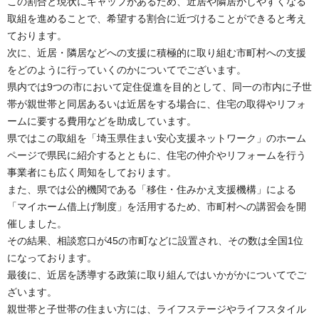
この割合と現状にギャップがあるため、近居や隣居がしやすくなる
取組を進めることで、希望する割合に近づけることができると考え
ております。
次に、近居・隣居などへの支援に積極的に取り組む市町村への支援
をどのように行っていくのかについてでございます。
県内では9つの市において定住促進を目的として、同一の市内に子世
帯が親世帯と同居あるいは近居をする場合に、住宅の取得やリフォ
ームに要する費用などを助成しています。
県ではこの取組を「埼玉県住まい安心支援ネットワーク」のホーム
ページで県民に紹介するとともに、住宅の仲介やリフォームを行う
事業者にも広く周知をしております。
また、県では公的機関である「移住・住みかえ支援機構」による
「マイホーム借上げ制度」を活用するため、市町村への講習会を開
催しました。
その結果、相談窓口が45の市町などに設置され、その数は全国1位
になっております。
最後に、近居を誘導する政策に取り組んではいかがかについてでご
ざいます。
親世帯と子世帯の住まい方には、ライフステージやライフスタイル