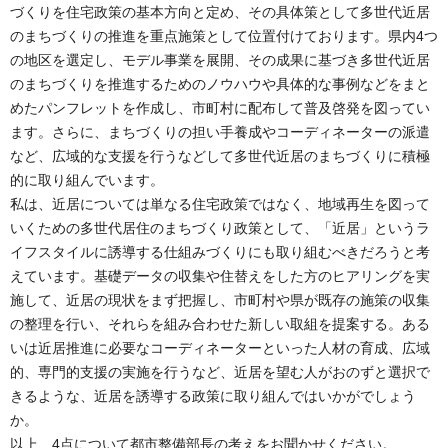
づくりを住宅政策の基本方向と定め、その具体策として多世代近居
のまちづくりの推進を重点施策として位置付けております。県内4つ
の地区を選定し、モデル事業を展開、その成果に基づき多世代近居
のまちづくりを推進するためのノウハウや具体的な事例などをまと
めたパンフレットを作成し、市町村に配布して普及啓発を図ってい
ます。さらに、まちづくりの担い手養成やコーディネーターの派遣
など、広域的な支援を行うなどして多世代近居のまちづくりに積極
的に取り組んでいます。
私は、近居については単なる住宅政策ではなく、地域再生を図って
いくための多世代居住のまちづくり政策として、「近居」というラ
イフスタイルに誘導する仕組みづくりにも取り組むべきだろうと考
えています。基礎データの収集や住替えをした方のヒアリングを実
施して、近居の現状をまず把握し、市町村や県が既存の施策の収集
の整理を行い、それらを組み合わせた新しい取組を提案する。ある
いは近居推進に必要なコーディネーターといった人材の育成、広域
的、専門的支援の実施を行うなど、近居を望む人がおのずと選択で
きるような、近居を誘導する政策に取り組んではいかがでしょう
か。
以上、4点について都市整備部長の考えをお聞かせください。