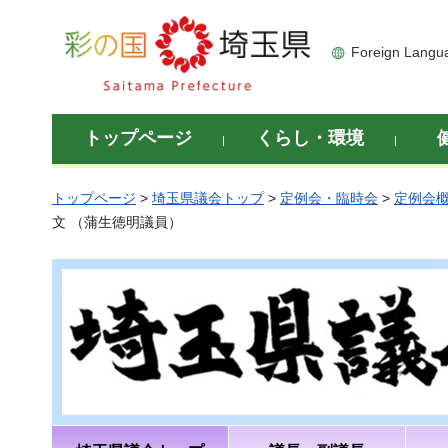
彩の国 埼玉県
Foreign Langu
トップページ
くらし・環境
トップページ
>
埼玉県議会トップ
>
定例会・臨時会
>
定例会
文 （蒲生徳明議員）