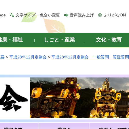
age
文字サイズ・色合い変更
音声読み上げ
ふりがなON
健康・福祉
しごと・産業
文化・教育
概要
>
平成28年12月定例会
>
平成28年12月定例会 一般質問 質疑質