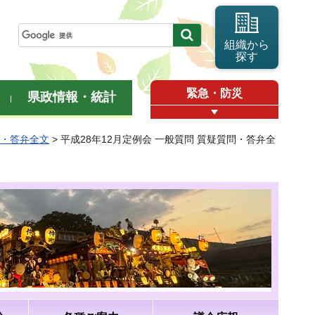
組織から
探す
緊急・防災
県政情報・統計
問・答弁全文
> 平成28年12月定例会 一般質問 質疑質問・答弁全