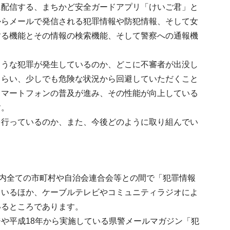
に配信する、まちかど安全ガードアプリ「けいご君」と
からメールで発信される犯罪情報や防犯情報、そして女
する機能とその情報の検索機能、そして警察への通報機
ような犯罪が発生しているのか、どこに不審者が出没し
もらい、少しでも危険な状況から回避していただくこと
スマートフォンの普及が進み、その性能が向上している
す。
を行っているのか、また、今後どのように取り組んでい
県内全ての市町村や自治会連合会等との間で「犯罪情報
ているほか、ケーブルテレビやコミュニティラジオによ
いるところであります。
や平成18年から実施している県警メールマガジン「犯