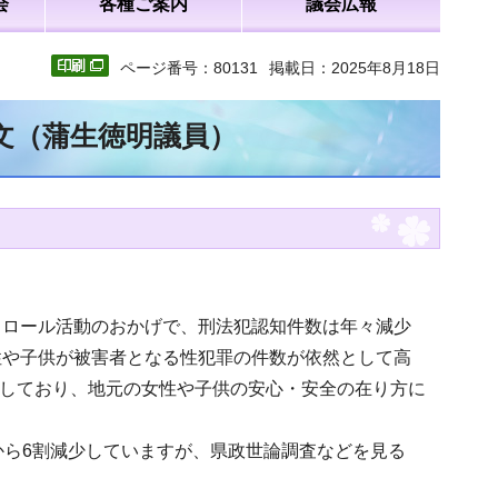
会
各種ご案内
議会広報
ページ番号：80131
掲載日：2025年8月18日
全文（蒲生徳明議員）
トロール活動のおかげで、刑法犯認知件数は年々減少
性や子供が被害者となる性犯罪の件数が依然として高
生しており、地元の女性や子供の安心・安全の在り方に
から6割減少していますが、県政世論調査などを見る