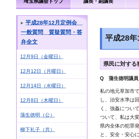
埼玉県議会トップ
議長・副議長
平成28年12月定例会
一般質問 質疑質問・答
平成28
弁全文
12月9日（金曜日）
県民に対する
12月12日（月曜日）
Q 蒲生徳明議員
12月14日（水曜日）
私の地元草加市
し、治安水準は
12月8日（木曜日）
く、強姦について
蒲生徳明（公）
ついて、私は大
県内全体の犯罪発
柳下礼子（共）
と、安全・安心