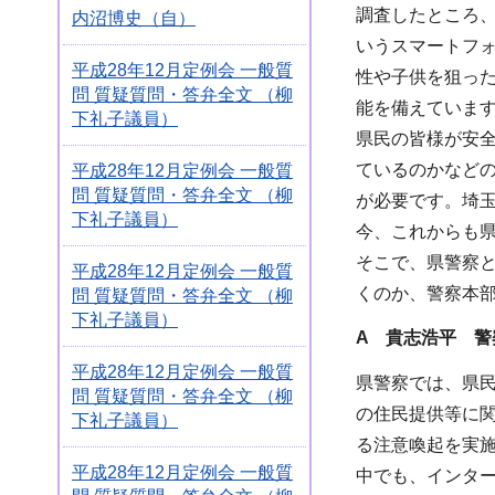
調査したところ
内沼博史（自）
いうスマートフ
平成28年12月定例会 一般質
性や子供を狙っ
問 質疑質問・答弁全文 （柳
能を備えていま
下礼子議員）
県民の皆様が安
ているのかなど
平成28年12月定例会 一般質
問 質疑質問・答弁全文 （柳
が必要です。埼
下礼子議員）
今、これからも
そこで、県警察
平成28年12月定例会 一般質
くのか、警察本
問 質疑質問・答弁全文 （柳
下礼子議員）
A 貴志浩平 警
平成28年12月定例会 一般質
県警察では、県民
問 質疑質問・答弁全文 （柳
の住民提供等に
下礼子議員）
る注意喚起を実
平成28年12月定例会 一般質
中でも、インタ