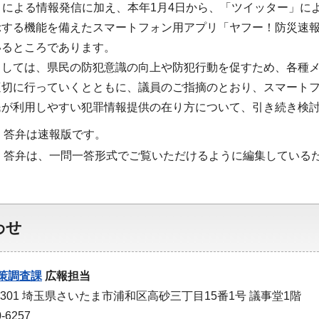
」による情報発信に加え、本年1月4日から、「ツイッター」に
示する機能を備えたスマートフォン用アプリ「ヤフー！防災速
いるところであります。
ましては、県民の防犯意識の向上や防犯行動を促すため、各種
適切に行っていくとともに、議員のご指摘のとおり、スマート
民が利用しやすい犯罪情報提供の在り方について、引き続き検
・答弁は速報版です。
・答弁は、一問一答形式でご覧いただけるように編集している
わせ
策調査課
広報担当
-9301 埼玉県さいたま市浦和区高砂三丁目15番1号 議事堂1階
-6257