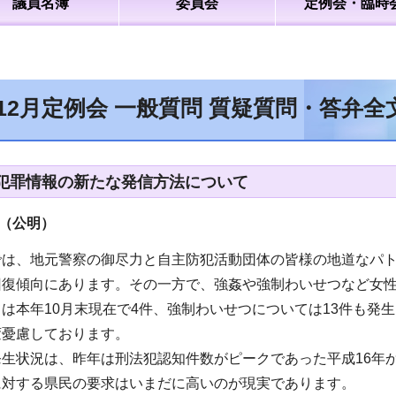
議員名簿
委員会
定例会・臨時
年12月定例会 一般質問 質疑質問・答弁
犯罪情報の新たな発信方法について
（公明
）
では、地元警察の御尽力と自主防犯活動団体の皆様の地道なパ
回復傾向にあります。その一方で、強姦や強制わいせつなど女
は本年10月末現在で4件、強制わいせつについては13件も発
変憂慮しております。
生状況は、昨年は刑法犯認知件数がピークであった平成16年
に対する県民の要求はいまだに高いのが現実であります。