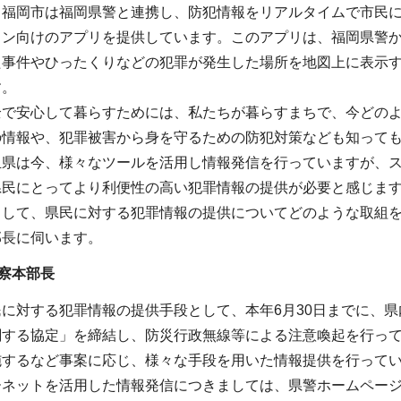
、福岡市は福岡県警と連携し、防犯情報をリアルタイムで市民
ォン向けのアプリを提供しています。このアプリは、福岡県警
た事件やひったくりなどの犯罪が発生した場所を地図上に表示
す。
全で安心して暮らすためには、私たちが暮らすまちで、今どの
の情報や、犯罪被害から身を守るための防犯対策なども知って
玉県は今、様々なツールを活用し情報発信を行っていますが、
県民にとってより利便性の高い犯罪情報の提供が必要と感じま
として、県民に対する犯罪情報の提供についてどのような取組
部長に伺います。
察本部長
に対する犯罪情報の提供手段として、本年6月30日までに、
関する協定」を締結し、防災行政無線等による注意喚起を行っ
施するなど事案に応じ、様々な手段を用いた情報提供を行って
ーネットを活用した情報発信につきましては、県警ホームページ