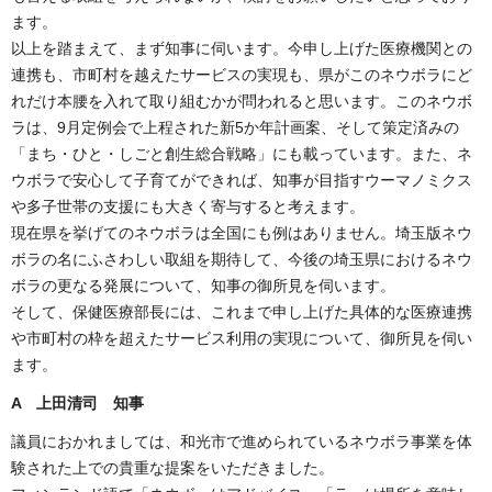
ます。
以上を踏まえて、まず知事に伺います。今申し上げた医療機関との
連携も、市町村を越えたサービスの実現も、県がこのネウボラにど
れだけ本腰を入れて取り組むかが問われると思います。このネウボ
ラは、9月定例会で上程された新5か年計画案、そして策定済みの
「まち・ひと・しごと創生総合戦略」にも載っています。また、ネ
ウボラで安心して子育てができれば、知事が目指すウーマノミクス
や多子世帯の支援にも大きく寄与すると考えます。
現在県を挙げてのネウボラは全国にも例はありません。埼玉版ネウ
ボラの名にふさわしい取組を期待して、今後の埼玉県におけるネウ
ボラの更なる発展について、知事の御所見を伺います。
そして、保健医療部長には、これまで申し上げた具体的な医療連携
や市町村の枠を超えたサービス利用の実現について、御所見を伺い
ます。
A 上田清司 知事
議員におかれましては、和光市で進められているネウボラ事業を体
験された上での貴重な提案をいただきました。