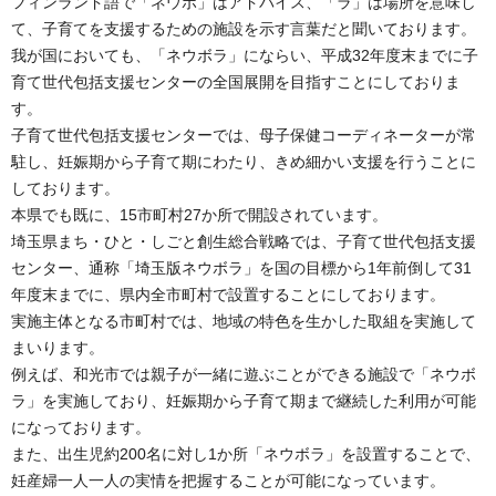
フィンランド語で「ネウボ」はアドバイス、「ラ」は場所を意味し
て、子育てを支援するための施設を示す言葉だと聞いております。
我が国においても、「ネウボラ」にならい、平成32年度末までに子
育て世代包括支援センターの全国展開を目指すことにしておりま
す。
子育て世代包括支援センターでは、母子保健コーディネーターが常
駐し、妊娠期から子育て期にわたり、きめ細かい支援を行うことに
しております。
本県でも既に、15市町村27か所で開設されています。
埼玉県まち・ひと・しごと創生総合戦略では、子育て世代包括支援
センター、通称「埼玉版ネウボラ」を国の目標から1年前倒して31
年度末までに、県内全市町村で設置することにしております。
実施主体となる市町村では、地域の特色を生かした取組を実施して
まいります。
例えば、和光市では親子が一緒に遊ぶことができる施設で「ネウボ
ラ」を実施しており、妊娠期から子育て期まで継続した利用が可能
になっております。
また、出生児約200名に対し1か所「ネウボラ」を設置することで、
妊産婦一人一人の実情を把握することが可能になっています。