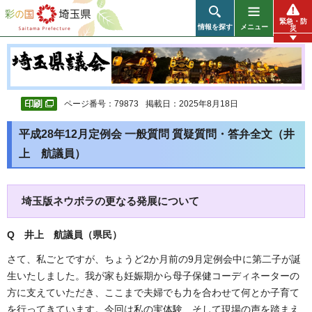
彩の国 埼玉県
緊急・防
情報を探す
メニュー
災
ページ番号：79873
掲載日：2025年8月18日
平成28年12月定例会 一般質問 質疑質問・答弁全文（井
上 航議員）
埼玉版ネウボラの更なる発展について
Q 井上 航議員（県民
）
さて、私ごとですが、ちょうど2か月前の9月定例会中に第二子が誕
生いたしました。我が家も妊娠期から母子保健コーディネーターの
方に支えていただき、ここまで夫婦でも力を合わせて何とか子育て
を行ってきています。今回は私の実体験、そして現場の声を踏まえ