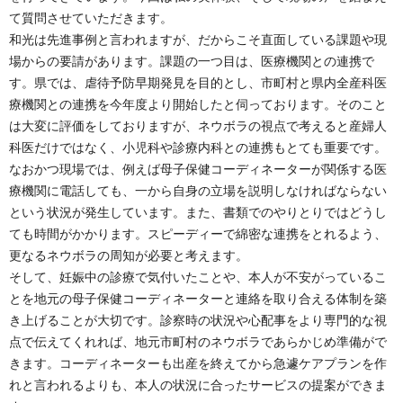
て質問させていただきます。
和光は先進事例と言われますが、だからこそ直面している課題や現
場からの要請があります。課題の一つ目は、医療機関との連携で
す。県では、虐待予防早期発見を目的とし、市町村と県内全産科医
療機関との連携を今年度より開始したと伺っております。そのこと
は大変に評価をしておりますが、ネウボラの視点で考えると産婦人
科医だけではなく、小児科や診療内科との連携もとても重要です。
なおかつ現場では、例えば母子保健コーディネーターが関係する医
療機関に電話しても、一から自身の立場を説明しなければならない
という状況が発生しています。また、書類でのやりとりではどうし
ても時間がかかります。スピーディーで綿密な連携をとれるよう、
更なるネウボラの周知が必要と考えます。
そして、妊娠中の診療で気付いたことや、本人が不安がっているこ
とを地元の母子保健コーディネーターと連絡を取り合える体制を築
き上げることが大切です。診察時の状況や心配事をより専門的な視
点で伝えてくれれば、地元市町村のネウボラであらかじめ準備がで
きます。コーディネーターも出産を終えてから急遽ケアプランを作
れと言われるよりも、本人の状況に合ったサービスの提案ができま