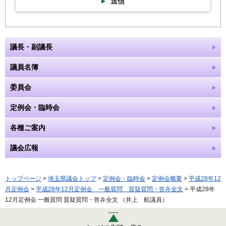
送信
議長・副議長
議員名簿
委員会
定例会・臨時会
各種ご案内
議会広報
トップページ
>
埼玉県議会トップ
>
定例会・臨時会
>
定例会概要
>
平成28年12
月定例会
>
平成28年12月定例会 一般質問 質疑質問・答弁全文
> 平成28年
12月定例会 一般質問 質疑質問・答弁全文 （井上 航議員）