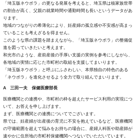
「埼玉版ネウボラ」の更なる発展を考えると、埼玉県は核家族世帯
の割合が高く、父親の就業時間や通勤時間も長いというデータがあ
ります。
地域のつながりの希薄化により、妊産婦の孤立感や不安感が高まっ
ていることも考えざるを得ません。
このような県の課題を踏まえながら、「埼玉版ネウボラ」の整備促
進を図っていきたいと考えます。
和光市のような、産前産後の手厚い支援の実例を参考にしながら、
各地域の実情に応じた市町村の取組を支援してまいります。
「埼玉版ネウボラ」と呼ぶにふさわしい、本県独自の特色のある
「ネウボラ」を進化させるよう全力で取り組んでまいります。
A
三田一夫 保健医療部長
医療機関との連携や、市町村の枠を超えたサービス利用の実現につ
いて、お答えを申し上げます。
まず、医療機関との連携についてでございます。
県では、妊産婦が出産後の育児に不安を抱えているなど、医療機関
の守備範囲を超えて悩みをお持ちの場合に、産婦人科医や助産師が
速やかに住所地の市町村保健機関へつないでいただいています。