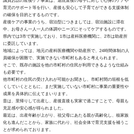
議員お話の産後ケア事業は、退院直後の母子に対して心身のケアや
育児のサポート等を行い、産後も安心して子育てができる支援体制
の確保を目的とするものです。
産後ケアの事業のうち、宿泊型につきましては、宿泊施設に滞在
中、お母さん一人一人の体調やニーズにそってケアするものです。
県内では3市で実施しており、1市は産科医療機関に、2市は助産所
に委託しています。
地域によっては、地元の産科医療機関や助産所で、24時間体制の人
員確保が困難で、実施できない市町村もあると考えられます。
そこで、既存の施設を他の市町村の住民が利用できるような仕組み
も必要です。
他市町村の住民の受け入れが可能かお聞きし、市町村間の垣根を低
くしていくとともに、まだ実施していない市町村に事業の重要性や
成果を具体的に伝えてまいります。
昔は、里帰りして出産し、産後直後も実家で過ごすことで、母親も
充足感や安心感が得られました。
最近は、出産年齢が上がり、祖父母にあたる親が高齢化し、核家族
化も進んだことから、家族に代わり、社会全体で育児支援を補うこ
とが求められております。