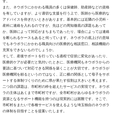
す。
また、ネウボラにかかわる職員の多くは保健師、助産師などの資格
を有していますが、より適切な支援を行う上で、医師から医療的な
アドバイスを仰ぎたいときがあります。基本的には近隣の小児科・
産科に連絡を入れるのですが、先ほどの周知徹底の課題もあって
か、医師によって対応がまちまちであったり、場合によっては連絡
を断られるケースもあると伺っています。ネウボラの底上げの意味
でもネウボラにかかわる職員向けの医療的な相談窓口、相談機能の
充実をできないものでしょうか。
そして、産後サポートを行っている過程で症状に変化があったり、
医療的ケアが必要だと気付いたときに、医療機関もネウボラからの
要請に基づいて対応できる関係を築くことが大切です。ネウボラが
医療機関を頼るというのではなく、正に横の関係として母子をサポ
ートする体制づくりのために県が果たす役割は大きいと考えます。
二つ目の課題は、市町村の枠を超えたサービスの実現です。ネウボ
ラの主体はあくまで市町村ですが、全市町村があらゆるネウボラの
資源となるサポート機能を持つのは現実的には困難です。そこで、
市町村をまたいで各種サービスを使えるような埼玉独自のネウボラ
の体制を目指すことを提案いたします。