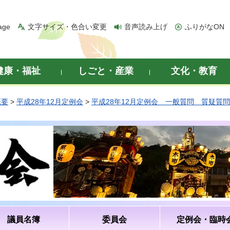
age
文字サイズ・色合い変更
音声読み上げ
ふりがなON
健康・福祉
しごと・産業
文化・教育
概要
>
平成28年12月定例会
>
平成28年12月定例会 一般質問 質疑質
議員名簿
委員会
定例会・臨時