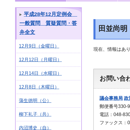
平成28年12月定例会
一般質問 質疑質問・答
田並尚明
弁全文
12月9日（金曜日）
現在、情報はあ
12月12日（月曜日）
12月14日（水曜日）
お問い合
12月8日（木曜日）
議会事務局
政
蒲生徳明（公）
郵便番号330
柳下礼子（共）
電話：048-830
ファックス：048
内沼博史（自）