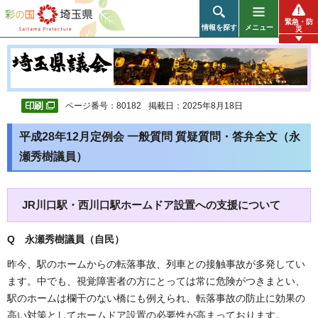
彩の国 埼玉県
緊急・防
情報を探す
メニュー
災
ページ番号：80182
掲載日：2025年8月18日
平成28年12月定例会 一般質問 質疑質問・答弁全文（永
瀬秀樹議員）
JR川口駅・西川口駅ホームドア設置への支援について
Q 永瀬秀樹
議員（自民
）
昨今、駅のホームからの転落事故、列車との接触事故が多発してい
ます。中でも、視覚障害者の方にとっては常に危険がつきまとい、
駅のホームは欄干のない橋にも例えられ、転落事故の防止に効果の
高い対策としてホームドア設置の必要性が高まっております。