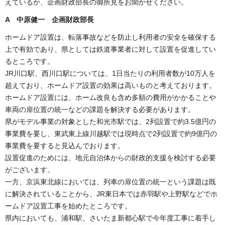
えているか、企画財政部長の御所見をお聞かせください。
A 中原健一 企画財政部長
ホームドア設置は、転落事故などを防止し利用者の安全を確保する
上で有効であり、県としては鉄道事業者に対して設置を促進してい
るところです。
JR川口駅、西川口駅については、1日当たりの利用者数が10万人を
超えており、ホームドア設置の効果は高いものと考えております。
ホームドア設置には、ホーム改良も含め多額の費用がかかることや
車両の扉位置の統一などの課題を解決する必要があります。
県がモデル事業の対象とした和光市駅では、2列設置で約3.5億円の
事業費を要し、東武東上線川越駅では現時点で2列設置で約9億円の
事業費を要すると見込んでおります。
設置促進のためには、地元自治体からの財政的支援を検討する必要
がございます。
一方、京浜東北線においては、列車の扉位置の統一という課題は既
に解決されていることから、JR東日本では赤羽駅や上野駅などでホ
ームドア設置工事を始めたところです。
県内においても、浦和駅、さいたま新都心駅で今年度工事に着手し