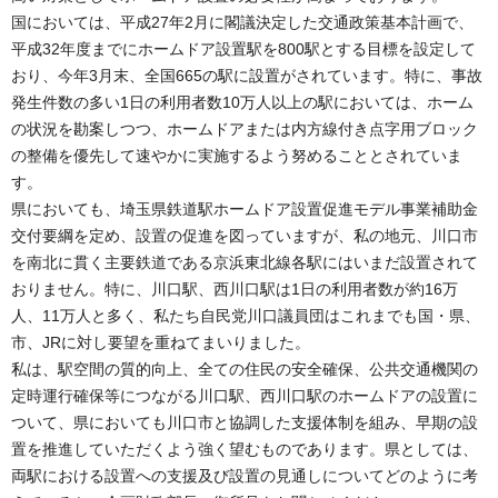
国においては、平成27年2月に閣議決定した交通政策基本計画で、
平成32年度までにホームドア設置駅を800駅とする目標を設定して
おり、今年3月末、全国665の駅に設置がされています。特に、事故
発生件数の多い1日の利用者数10万人以上の駅においては、ホーム
の状況を勘案しつつ、ホームドアまたは内方線付き点字用ブロック
の整備を優先して速やかに実施するよう努めることとされていま
す。
県においても、埼玉県鉄道駅ホームドア設置促進モデル事業補助金
交付要綱を定め、設置の促進を図っていますが、私の地元、川口市
を南北に貫く主要鉄道である京浜東北線各駅にはいまだ設置されて
おりません。特に、川口駅、西川口駅は1日の利用者数が約16万
人、11万人と多く、私たち自民党川口議員団はこれまでも国・県、
市、JRに対し要望を重ねてまいりました。
私は、駅空間の質的向上、全ての住民の安全確保、公共交通機関の
定時運行確保等につながる川口駅、西川口駅のホームドアの設置に
ついて、県においても川口市と協調した支援体制を組み、早期の設
置を推進していただくよう強く望むものであります。県としては、
両駅における設置への支援及び設置の見通しについてどのように考