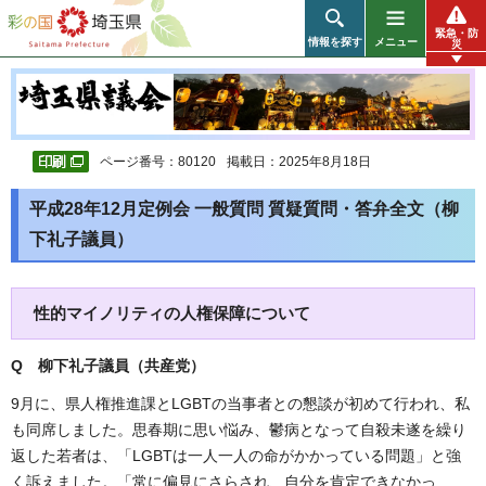
彩の国 埼玉県
緊急・防
情報を探す
メニュー
災
ページ番号：80120
掲載日：2025年8月18日
平成28年12月定例会 一般質問 質疑質問・答弁全文（柳
下礼子議員）
性的マイノリティの人権保障について
Q 柳下礼子議員（共産党
）
9月に、県人権推進課とLGBTの当事者との懇談が初めて行われ、私
も同席しました。思春期に思い悩み、鬱病となって自殺未遂を繰り
返した若者は、「LGBTは一人一人の命がかかっている問題」と強
く訴えました。「常に偏見にさらされ、自分を肯定できなかっ