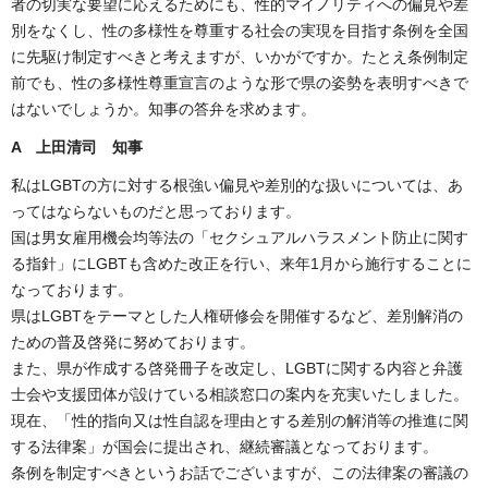
者の切実な要望に応えるためにも、性的マイノリティへの偏見や差
別をなくし、性の多様性を尊重する社会の実現を目指す条例を全国
に先駆け制定すべきと考えますが、いかがですか。たとえ条例制定
前でも、性の多様性尊重宣言のような形で県の姿勢を表明すべきで
はないでしょうか。知事の答弁を求めます。
A
上田清司 知事
私はLGBTの方に対する根強い偏見や差別的な扱いについては、あ
ってはならないものだと思っております。
国は男女雇用機会均等法の「セクシュアルハラスメント防止に関す
る指針」にLGBTも含めた改正を行い、来年1月から施行することに
なっております。
県はLGBTをテーマとした人権研修会を開催するなど、差別解消の
ための普及啓発に努めております。
また、県が作成する啓発冊子を改定し、LGBTに関する内容と弁護
士会や支援団体が設けている相談窓口の案内を充実いたしました。
現在、「性的指向又は性自認を理由とする差別の解消等の推進に関
する法律案」が国会に提出され、継続審議となっております。
条例を制定すべきというお話でございますが、この法律案の審議の