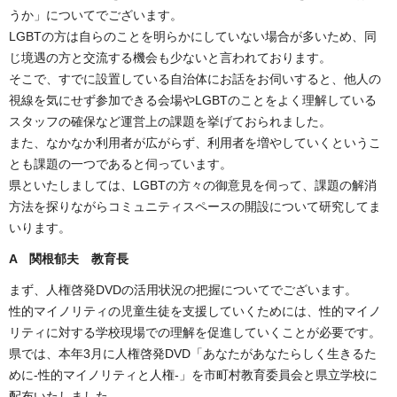
うか」についてでございます。
LGBTの方は自らのことを明らかにしていない場合が多いため、同
じ境遇の方と交流する機会も少ないと言われております。
そこで、すでに設置している自治体にお話をお伺いすると、他人の
視線を気にせず参加できる会場やLGBTのことをよく理解している
スタッフの確保など運営上の課題を挙げておられました。
また、なかなか利用者が広がらず、利用者を増やしていくというこ
とも課題の一つであると伺っています。
県といたしましては、LGBTの方々の御意見を伺って、課題の解消
方法を探りながらコミュニティスペースの開設について研究してま
いります。
A
関根郁夫 教育長
まず、人権啓発DVDの活用状況の把握についてでございます。
性的マイノリティの児童生徒を支援していくためには、性的マイノ
リティに対する学校現場での理解を促進していくことが必要です。
県では、本年3月に人権啓発DVD「あなたがあなたらしく生きるた
めに-性的マイノリティと人権-」を市町村教育委員会と県立学校に
配布いたしました。