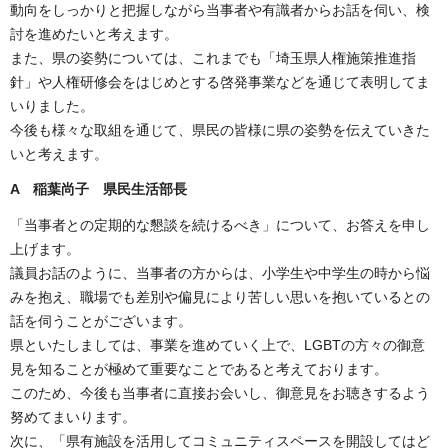
動向をしっかりと把握しながら当事者や有識者からお話を伺い、検
討を進めたいと考えます。
また、県の姿勢については、これまでも「埼玉県人権施策推進指
針」や人権研修会をはじめとする啓発事業などを通じて表明してま
いりました。
今後も様々な取組を通じて、県民の皆様に県の姿勢を伝えていきた
いと考えます。
A
稲葉尚子 県民生活部長
「当事者との定期的な懇談を続けるべき」について、お答えを申し
上げます。
議員お話のように、当事者の方からは、小学生や中学生の時から悩
みを抱え、職場でも差別や偏見により苦しい思いを抱いているとの
話を伺うことがございます。
県といたしましては、事業を進めていく上で、LGBTの方々の御意
見を知ることが極めて重要なことであると考えております。
このため、今後も当事者に直接お会いし、御意見をお聴きするよう
努めてまいります。
次に、「県有施設を活用してコミュニティスペースを開設してはど