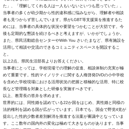
た」、「理解してくれる人は一人もいないといつも思っていた」。
当事者の多くが幼少期から性的違和感に悩みながら、理解者や相談
者も見つからず苦しんでいます。県がLGBT等支援策を推進するた
めには、当事者の具体的な状況や要望をつかむことが大切です。今
後も定期的な懇談を続けるべきと考えますが、いかがでしょうか。
また、県民活動総合センターやWith You さいたまなど、県有施設を
活用して相談や交流のできるコミュニティスペースを開設するこ
と。
以上2点、県民生活部長よりお答えください。
当事者にとっては、学校現場での理解の促進、相談体制の充実が極
めて重要です。性的マイノリティに関する人権啓発DVDの小中学校
を含めた学校現場における活用状況の把握と積極的な活用、特に校
長など管理職を対象とした研修を実施すべきです。
以上、教育長の答弁を求めます。
世界的には、同性婚を認めている22か国をはじめ、異性婚と同様の
法的権利を認める国が広がっています。日本でも、国会で野党4党が
提出した性的少数者差別解消を推進する法案が審議中となっていま
す。ここ数年の国内外の変化は極めて大きなものがあります。当事