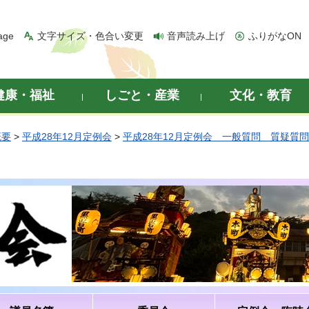
age
文字サイズ・色合い変更
音声読み上げ
ふりがなON
健康・福祉
しごと・産業
文化・教育
概要
>
平成28年12月定例会
>
平成28年12月定例会 一般質問 質疑質