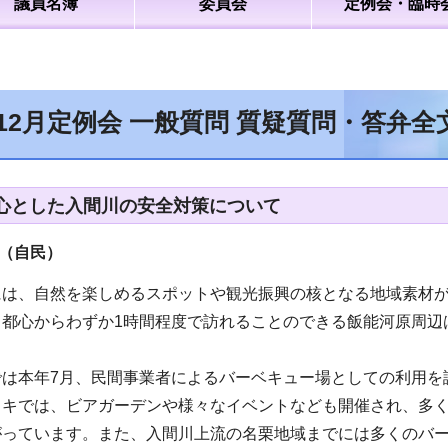
議員名簿
委員会
定例会・臨時
年12月定例会 一般質問 質疑質問・答弁
心とした入間川の安全対策について
（自民
）
には、自然を楽しめるスポットや観光振興の核となる地域素材
。都心からわずか1時間程度で訪れることのできる飯能河原周辺
では本年7月、民間事業者によるバーベキュー場としての利用を
ッキでは、ビアガーデンや様々なイベントなども開催され、多
がっています。また、入間川上流の名栗地域までには多くのバ