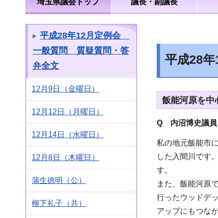
埼玉県議会トップ
議長・副議長
平成28年12月定例会
一般質問 質疑質問・答
平成28
弁全文
12月9日（金曜日）
飯能河原を中
12月12日（月曜日）
Q 内沼博史議員
12月14日（水曜日）
私の地元飯能市
した入間川です
12月8日（木曜日）
す。
蒲生徳明（公）
また、飯能河原
行ったウッドデ
柳下礼子（共）
アップにもつな