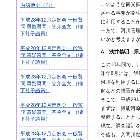
このような観光
内沼博史（自）
される事態が発
平成28年12月定例会 一般質
に利用すること
問 質疑質問・答弁全文 （柳
一方で、河川管
下礼子議員）
いかと考えます
平成28年12月定例会 一般質
A
浅井義明 県
問 質疑質問・答弁全文 （柳
下礼子議員）
この10年間で、
昨年8月には、飯
平成28年12月定例会 一般質
河川を利用する
問 質疑質問・答弁全文 （柳
下礼子議員）
起などの措置が
そこで、平成2
平成28年12月定例会 一般質
まずは、飯能河
問 質疑質問・答弁全文 （柳
整備することと
下礼子議員）
現在、調査設計を
平成28年12月定例会 一般質
今後も、入間川