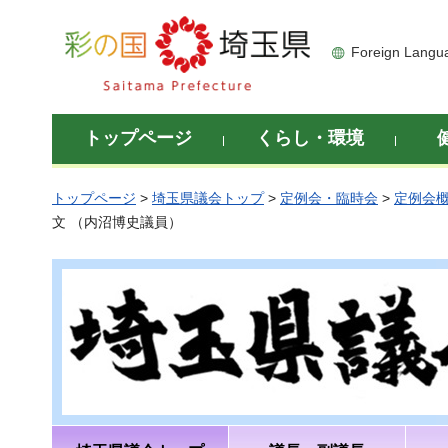
彩の国 埼玉県
Foreign Langu
トップページ
くらし・環境
トップページ
>
埼玉県議会トップ
>
定例会・臨時会
>
定例会
文 （内沼博史議員）