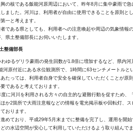
振興の核である飯能河原周辺において、昨年8月に集中豪雨で急
生しました。河川は、利用者が自由に使用できることを原則と
が第一と考えます。
理者である県としても、利用者への注意喚起や周辺の気象情報
が、県土整備部長にお伺いいたします。
土整備部長
いわゆるゲリラ豪雨の発生回数が1.8倍に増加するなど、県内
能河原付近にある水位観測所で、1時間に63センチメートル
にあたっては、利用者自身で安全を確保していただくことが原
必要であると考えております。
8年度に河川を利用される方々の自主的な避難行動を促すため、
原ほか2箇所で大雨注意報などの情報を電光掲示板や回転灯、ス
しております。
進めており、平成29年5月末までに整備を完了し、運用を開
などの水辺空間が安心して利用していただけるよう取り組んで