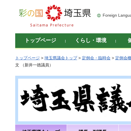
彩の国 埼玉県
Foreign Langu
トップページ
くらし・環境
トップページ
>
埼玉県議会トップ
>
定例会・臨時会
>
定例会
文 （新井一徳議員）