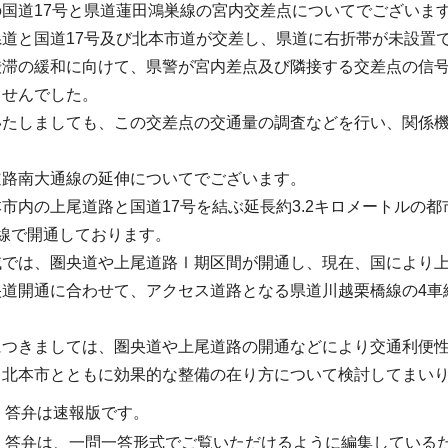
国道17号と県道蓮田鴻巣線の宮内交差点についてでございま
道と国道17号及び北本市道が交差し、県道に右折帯が未設置
渋滞の緩和に向けて、県警が宮内差点及び隣接する交差点の信号
ませんでした。
いたしましても、この交差点の交通量の調査などを行い、関係
道路南大通線の延伸についてでございます。
市内の上尾道路と国道17号を結ぶ延長約3.2キロメートルの
線で開通しております。
域では、圏央道や上尾道路Ⅰ期区間が開通し、現在、国により
央道開通に合わせて、アクセス道路となる県道川越栗橋線の4車
につきましては、圏央道や上尾道路の開通などにより交通利便
、北本市とともに効果的な整備の在り方について検討してまい
・答弁は速報版です。
・答弁は、一問一答形式でご覧いただけるように編集している