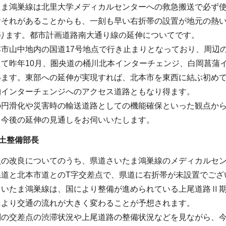
たま鴻巣線は北里大学メディカルセンターへの救急搬送で必ず
おそれがあることからも、一刻も早い右折帯の設置が地元の熱
あります。都市計画道路南大通り線の延伸についてです。
本市山中地内の国道17号地点で行き止まりとなっており、周辺
えて昨年10月、圏央道の桶川北本インターチェンジ、白岡菖蒲
います。東部への延伸が実現すれば、北本市を東西に結ぶ初め
納インターチェンジへのアクセス道路ともなり得ます。
の円滑化や災害時の輸送道路としての機能確保といった観点か
。今後の延伸の見通しをお伺いいたします。
土整備部長
点の改良についてのうち、県道さいたま鴻巣線のメディカルセ
県道と北本市道とのT字交差点で、県道に右折帯が未設置でござ
さいたま鴻巣線は、国により整備が進められている上尾道路Ⅱ
により交通の流れが大きく変わることが予想されます。
問の交差点の渋滞状況や上尾道路の整備状況などを見ながら、