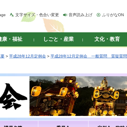
age
文字サイズ・色合い変更
音声読み上げ
ふりがなON
健康・福祉
しごと・産業
文化・教育
概要
>
平成28年12月定例会
>
平成28年12月定例会 一般質問 質疑質