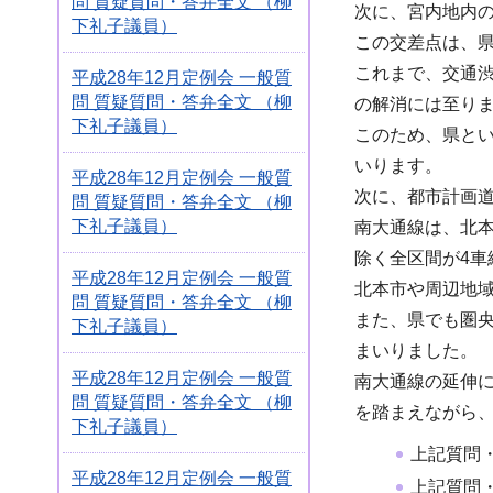
問 質疑質問・答弁全文 （柳
次に、宮内地内の
下礼子議員）
この交差点は、県
これまで、交通
平成28年12月定例会 一般質
問 質疑質問・答弁全文 （柳
の解消には至り
下礼子議員）
このため、県と
いります。
平成28年12月定例会 一般質
次に、都市計画
問 質疑質問・答弁全文 （柳
下礼子議員）
南大通線は、北本
除く全区間が4車
平成28年12月定例会 一般質
北本市や周辺地
問 質疑質問・答弁全文 （柳
また、県でも圏
下礼子議員）
まいりました。
平成28年12月定例会 一般質
南大通線の延伸
問 質疑質問・答弁全文 （柳
を踏まえながら
下礼子議員）
上記質問
平成28年12月定例会 一般質
上記質問