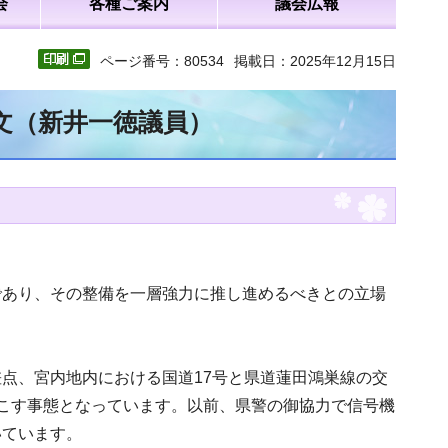
会
各種ご案内
議会広報
ページ番号：80534
掲載日：2025年12月15日
全文（新井一徳議員）
であり、その整備を一層強力に推し進めるべきとの立場
点、宮内地内における国道17号と県道蓮田鴻巣線の交
こす事態となっています。以前、県警の御協力で信号機
いています。