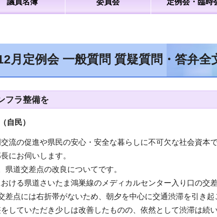
議員名簿
委員会
定例会・臨時
年12月定例会 一般質問 質疑質問・答弁
ンフラ整備を
（自民
）
間交流の促進や県民の安心・安全な暮らしに不可欠な社会資本
部長にお伺いします。
。県道交差点の改良についてです。
における県道さいたま鴻巣線のメディカルセンター入り口の交差
の交差点には右折帯がないため、朝夕を中心に交通渋滞を引き起
整をしていただき少しは改善したものの、依然として渋滞は続