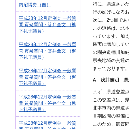
特に、県道さい
内沼博史（自）
行の妨げになる
平成28年12月定例会 一般質
次に、2つ目で
問 質疑質問・答弁全文 （柳
この道路は、北
下礼子議員）
っています。加
確実に増加して
平成28年12月定例会 一般質
問 質疑質問・答弁全文 （柳
の圏央道桶川加
下礼子議員）
県央地域の交通
まっております
平成28年12月定例会 一般質
問 質疑質問・答弁全文 （柳
A
浅井義明 県
下礼子議員）
まず、県道交差
平成28年12月定例会 一般質
この交差点は、
問 質疑質問・答弁全文 （柳
北本市内の県道
下礼子議員）
Ⅱ期区間の整備
平成28年12月定例会 一般質
このため、御質