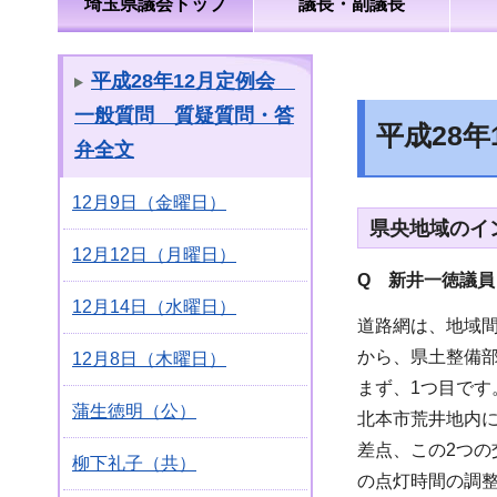
埼玉県議会トップ
議長・副議長
平成28年12月定例会
一般質問 質疑質問・答
平成28
弁全文
12月9日（金曜日）
県央地域のイ
12月12日（月曜日）
Q 新井一徳
議員
12月14日（水曜日）
道路網は、地域
から、県土整備
12月8日（木曜日）
まず、1つ目です
蒲生徳明（公）
北本市荒井地内
差点、この2つ
柳下礼子（共）
の点灯時間の調