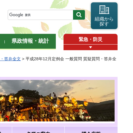
組織から
探す
緊急・防災
県政情報・統計
問・答弁全文
> 平成28年12月定例会 一般質問 質疑質問・答弁全