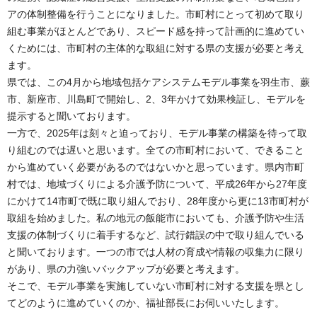
アの体制整備を行うことになりました。市町村にとって初めて取り
組む事業がほとんどであり、スピード感を持って計画的に進めてい
くためには、市町村の主体的な取組に対する県の支援が必要と考え
ます。
県では、この4月から地域包括ケアシステムモデル事業を羽生市、蕨
市、新座市、川島町で開始し、2、3年かけて効果検証し、モデルを
提示すると聞いております。
一方で、2025年は刻々と迫っており、モデル事業の構築を待って取
り組むのでは遅いと思います。全ての市町村において、できること
から進めていく必要があるのではないかと思っています。県内市町
村では、地域づくりによる介護予防について、平成26年から27年度
にかけて14市町で既に取り組んでおり、28年度から更に13市町村が
取組を始めました。私の地元の飯能市においても、介護予防や生活
支援の体制づくりに着手するなど、試行錯誤の中で取り組んでいる
と聞いております。一つの市では人材の育成や情報の収集力に限り
があり、県の力強いバックアップが必要と考えます。
そこで、モデル事業を実施していない市町村に対する支援を県とし
てどのように進めていくのか、福祉部長にお伺いいたします。