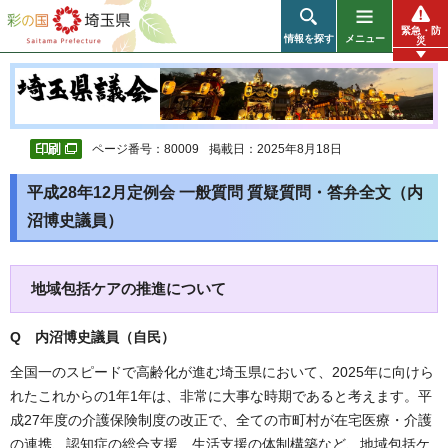
彩の国 埼玉県
緊急・防
情報を探す
メニュー
災
ページ番号：80009
掲載日：2025年8月18日
平成28年12月定例会 一般質問 質疑質問・答弁全文（内
沼博史議員）
地域包括ケアの推進について
Q 内沼博史議員（自民
）
全国一のスピードで高齢化が進む埼玉県において、2025年に向けら
れたこれからの1年1年は、非常に大事な時期であると考えます。平
成27年度の介護保険制度の改正で、全ての市町村が在宅医療・介護
の連携、認知症の総合支援、生活支援の体制構築など、地域包括ケ