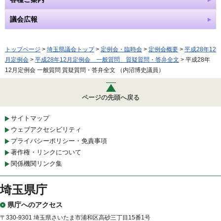
議会広報
トップページ
>
埼玉県議会トップ
>
定例会・臨時会
>
定例会概要
>
平成28年12
月定例会
>
平成28年12月定例会 一般質問 質疑質問・答弁全文
> 平成28年
12月定例会 一般質問 質疑質問・答弁全文 （内沼博史議員）
ページの先頭へ戻る
サイトマップ
ウェブアクセシビリティ
プライバシーポリシー・免責事項
著作権・リンクについて
関係機関リンク集
埼玉県庁
県庁へのアクセス
〒330-9301 埼玉県さいたま市浦和区高砂三丁目15番1号