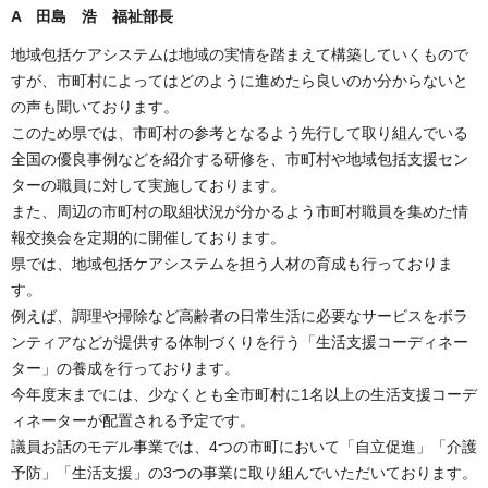
A
田島 浩 福祉部長
地域包括ケアシステムは地域の実情を踏まえて構築していくもので
すが、市町村によってはどのように進めたら良いのか分からないと
の声も聞いております。
このため県では、市町村の参考となるよう先行して取り組んでいる
全国の優良事例などを紹介する研修を、市町村や地域包括支援セン
ターの職員に対して実施しております。
また、周辺の市町村の取組状況が分かるよう市町村職員を集めた情
報交換会を定期的に開催しております。
県では、地域包括ケアシステムを担う人材の育成も行っておりま
す。
例えば、調理や掃除など高齢者の日常生活に必要なサービスをボラ
ンティアなどが提供する体制づくりを行う「生活支援コーディネー
ター」の養成を行っております。
今年度末までには、少なくとも全市町村に1名以上の生活支援コーデ
ィネーターが配置される予定です。
議員お話のモデル事業では、4つの市町において「自立促進」「介護
予防」「生活支援」の3つの事業に取り組んでいただいております。