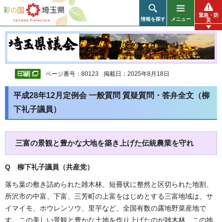
彩の国 埼玉県
緊急・防
情報を探す
メニュー
災
ページ番号：80123
掲載日：2025年8月18日
平成28年12月定例会 一般質問 質疑質問・答弁全文（柳
下礼子議員）
三富の景観と豊かな大地を築き上げた伝統農業を守れ
Q 柳下礼子議員（共産党
）
落ち葉の敷き詰められた雑木林、短冊状に整然と区切られた地割、
所沢市の中富、下富、三芳町の上富をはじめとする三富地域は、サ
イマイモ、ホウレンソウ、里芋など、全国有数の露地野菜産地で
す。この美しい景観と豊かな土地を作り上げたのが雑木林、この地