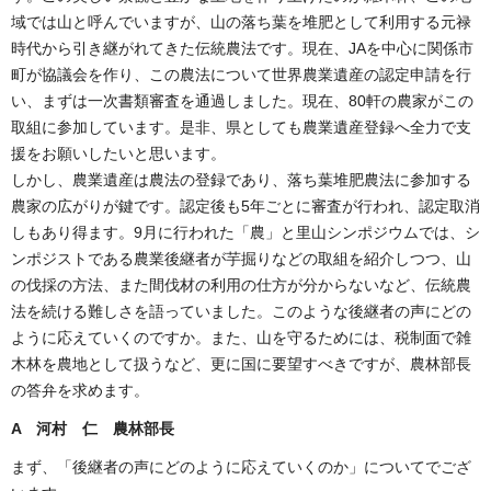
域では山と呼んでいますが、山の落ち葉を堆肥として利用する元禄
時代から引き継がれてきた伝統農法です。現在、JAを中心に関係市
町が協議会を作り、この農法について世界農業遺産の認定申請を行
い、まずは一次書類審査を通過しました。現在、80軒の農家がこの
取組に参加しています。是非、県としても農業遺産登録へ全力で支
援をお願いしたいと思います。
しかし、農業遺産は農法の登録であり、落ち葉堆肥農法に参加する
農家の広がりが鍵です。認定後も5年ごとに審査が行われ、認定取消
しもあり得ます。9月に行われた「農」と里山シンポジウムでは、シ
ンポジストである農業後継者が芋掘りなどの取組を紹介しつつ、山
の伐採の方法、また間伐材の利用の仕方が分からないなど、伝統農
法を続ける難しさを語っていました。このような後継者の声にどの
ように応えていくのですか。また、山を守るためには、税制面で雑
木林を農地として扱うなど、更に国に要望すべきですが、農林部長
の答弁を求めます。
A
河村 仁 農林部長
まず、「後継者の声にどのように応えていくのか」についてでござ