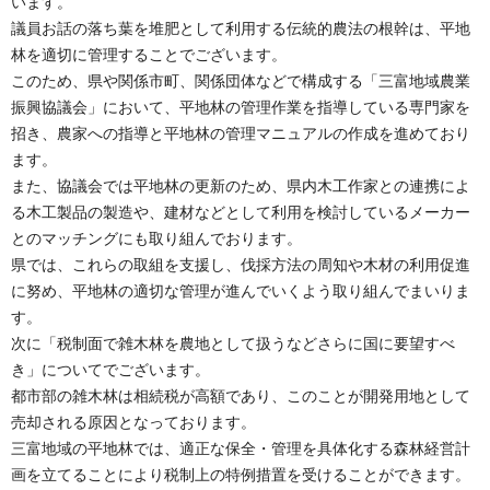
います。
議員お話の落ち葉を堆肥として利用する伝統的農法の根幹は、平地
林を適切に管理することでございます。
このため、県や関係市町、関係団体などで構成する「三富地域農業
振興協議会」において、平地林の管理作業を指導している専門家を
招き、農家への指導と平地林の管理マニュアルの作成を進めており
ます。
また、協議会では平地林の更新のため、県内木工作家との連携によ
る木工製品の製造や、建材などとして利用を検討しているメーカー
とのマッチングにも取り組んでおります。
県では、これらの取組を支援し、伐採方法の周知や木材の利用促進
に努め、平地林の適切な管理が進んでいくよう取り組んでまいりま
す。
次に「税制面で雑木林を農地として扱うなどさらに国に要望すべ
き」についてでございます。
都市部の雑木林は相続税が高額であり、このことが開発用地として
売却される原因となっております。
三富地域の平地林では、適正な保全・管理を具体化する森林経営計
画を立てることにより税制上の特例措置を受けることができます。