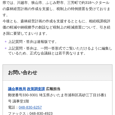
県では、川越市、狭山市、ふじみ野市、三芳町で約318ヘクタール
の森林経営計画の作成を支援し、税制上の特例措置を受けておりま
す。
今後とも、森林経営計画の作成を支援するとともに、相続税課税評
価の軽減や納税猶予の創設など税制上の軽減措置について、引き続
き国に要望してまいります。
上記質問・答弁は速報版です。
上記質問・答弁は、一問一答形式でご覧いただけるように編集し
ているため、正式な会議録とは若干異なります。
お問い合わせ
議会事務局
政策調査課
広報担当
郵便番号330-9301 埼玉県さいたま市浦和区高砂三丁目15番1
号 議事堂1階
電話：
048-830-6257
ファックス：048-830-4923