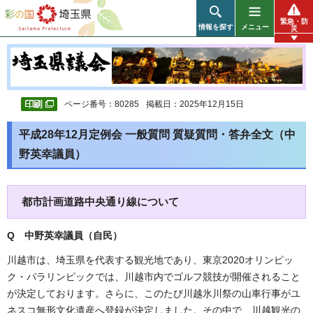
彩の国 埼玉県
緊急・防
情報を探す
メニュー
災
ページ番号：80285
掲載日：2025年12月15日
平成28年12月定例会 一般質問 質疑質問・答弁全文（中
野英幸議員）
都市計画道路中央通り線について
Q 中野英幸
議員（自民
）
川越市は、埼玉県を代表する観光地であり、東京2020オリンピッ
ク・パラリンピックでは、川越市内でゴルフ競技が開催されること
が決定しております。さらに、このたび川越氷川祭の山車行事がユ
ネスコ無形文化遺産へ登録が決定しました。その中で、川越観光の