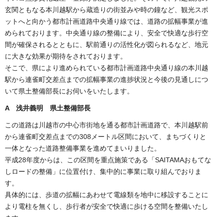
玄関ともなる本川越駅から蔵造りの街並みや時の鐘など、観光スポ
ットへと向かう都市計画道路中央通り線では、道路の拡幅事業が進
められております。中央通り線の整備により、安全で快適な歩行空
間が確保されるとともに、駅前通りの活性化が図られるなど、地元
に大きな効果が期待をされております。
そこで、県により進められている都市計画道路中央通り線の本川越
駅から連雀町交差点までの拡幅事業の進捗状況と今後の見通しにつ
いて県土整備部長にお伺いをいたします。
A 浅井義明 県土整備部長
この道路は川越市の中心市街地を通る都市計画道路で、本川越駅前
から連雀町交差点までの308メートル区間において、まちづくりと
一体となった道路整備事業を進めてまいりました。
平成28年度からは、この区間を重点施策である「SAITAMAおもてな
しロードの整備」に位置付け、集中的に事業に取り組んでおりま
す。
具体的には、歩道の拡幅にあわせて電線類を地中に移設することに
より電柱を無くし、歩行者が安全で快適に歩ける空間を整備いたし