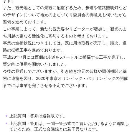
ます。
また、観光地としての景観に配慮するため、歩道や道路照明灯など
のデザインについて地元のまちづくり委員会の御意見も伺いながら
整備を進めております。
この事業によって、新たな観光客やリピーターが増加し、観光のま
ち川越の更なる活性化に寄与するものと考えております。
事業の進捗状況につきましては、既に用地取得が完了し、順次、道
路の拡幅工事を進めております。
平成28年7月には西側の歩道を5メートルに拡幅する工事が完了し、
暫定的に供用を開始いたしました。
今後の見通しでございますが、引き続き地元の皆様や関係機関と綿
密に連携を図り、2020年東京オリンピック・パラリンピックの開催
までには事業を完了させる予定でございます。
上記質問・答弁は速報版です。
上記質問・答弁は、一問一答形式でご覧いただけるように編集し
ているため、正式な会議録とは若干異なります。