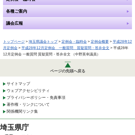
各種ご案内
議会広報
トップページ
>
埼玉県議会トップ
>
定例会・臨時会
>
定例会概要
>
平成28年12
月定例会
>
平成28年12月定例会 一般質問 質疑質問・答弁全文
> 平成28年
12月定例会 一般質問 質疑質問・答弁全文 （中野英幸議員）
ページの先頭へ戻る
サイトマップ
ウェブアクセシビリティ
プライバシーポリシー・免責事項
著作権・リンクについて
関係機関リンク集
埼玉県庁