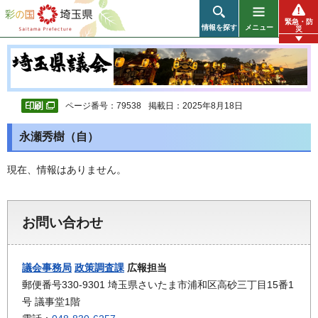
彩の国 埼玉県
緊急・防
情報を探す
メニュー
災
ページ番号：79538
掲載日：2025年8月18日
永瀬秀樹（自）
現在、情報はありません。
お問い合わせ
議会事務局
政策調査課
広報担当
郵便番号330-9301 埼玉県さいたま市浦和区高砂三丁目15番1
号 議事堂1階