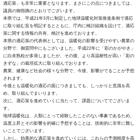
適応策」も非常に重要となります。まさにこの点につきましては、
議員の御指摘のとおりでございます。
本県では、平成21年3月に制定した地球温暖化対策推進条例で適応
に取り組む旨を明記するとともに、庁内に検討組織を設けて、適応
策に関する情報の共有、検討を進めております。
本県の適応策の代表例としては、温暖化の影響を受けやすい農業の
分野で、御質問中にもございました、平成22年に「彩のかがやき」
に白未熟粒が多発しましたが、その後、より高温耐性が高い「彩の
きずな」の栽培拡大に取り組んでおります。
農業、健康など社会の様々な分野で、今後、影響がでることが予想
されます。
今後とも温暖化の適応の面につきましても、しっかりと意識を高
め、取り組んでまいります。
次に、適応策を進めていくに当たって、課題についてでございま
す。
地球温暖化は、人類にとって経験したことのない事象であるため、
温度上昇とその影響を的確に予想することは、技術的に非常に難し
いことでございます。
しかし、効果的な適応策を進めていくには、これらの予測精度を高