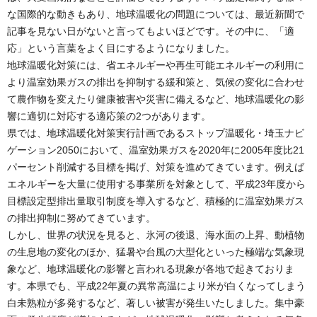
な国際的な動きもあり、地球温暖化の問題については、最近新聞で
記事を見ない日がないと言ってもよいほどです。その中に、「適
応」という言葉をよく目にするようになりました。
地球温暖化対策には、省エネルギーや再生可能エネルギーの利用に
より温室効果ガスの排出を抑制する緩和策と、気候の変化に合わせ
て農作物を変えたり健康被害や災害に備えるなど、地球温暖化の影
響に適切に対応する適応策の2つがあります。
県では、地球温暖化対策実行計画であるストップ温暖化・埼玉ナビ
ゲーション2050において、温室効果ガスを2020年に2005年度比21
パーセント削減する目標を掲げ、対策を進めてきています。例えば
エネルギーを大量に使用する事業所を対象として、平成23年度から
目標設定型排出量取引制度を導入するなど、積極的に温室効果ガス
の排出抑制に努めてきています。
しかし、世界の状況を見ると、氷河の後退、海水面の上昇、動植物
の生息地の変化のほか、猛暑や台風の大型化といった極端な気象現
象など、地球温暖化の影響と言われる現象が各地で起きておりま
す。本県でも、平成22年夏の異常高温により米が白くなってしまう
白未熟粒が多発するなど、著しい被害が発生いたしました。集中豪