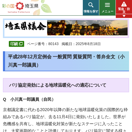
彩の国 埼玉県
緊急・防
情報を探す
メニュー
災
ページ番号：80143
掲載日：2025年8月18日
平成28年12月定例会 一般質問 質疑質問・答弁全文（小
川真一郎議員）
パリ協定発効による地球温暖化への適応について
Q 小川真一郎議員（自民
）
京都議定書に代わる2020年以降の新たな地球温暖化策の国際的な枠
組みであるパリ協定が、去る11月4日に発効いたしました。世界が
危機感を共有し、地球温暖化対策が新たなステージに入ったこと
は、大変画期的なことと評価しております。パリ協定に関する様々