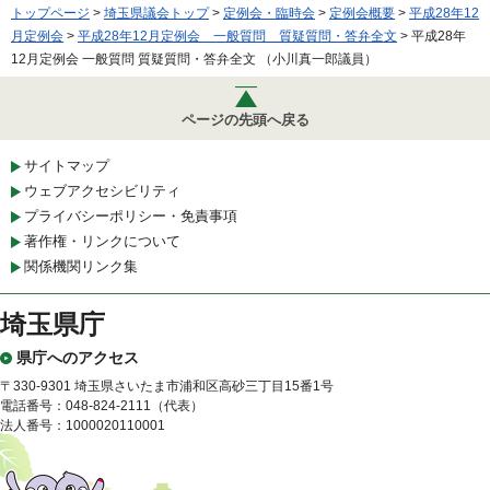
トップページ
>
埼玉県議会トップ
>
定例会・臨時会
>
定例会概要
>
平成28年12
月定例会
>
平成28年12月定例会 一般質問 質疑質問・答弁全文
> 平成28年
12月定例会 一般質問 質疑質問・答弁全文 （小川真一郎議員）
ページの先頭へ戻る
サイトマップ
ウェブアクセシビリティ
プライバシーポリシー・免責事項
著作権・リンクについて
関係機関リンク集
埼玉県庁
県庁へのアクセス
〒330-9301 埼玉県さいたま市浦和区高砂三丁目15番1号
電話番号：048-824-2111（代表）
法人番号：1000020110001