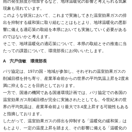
雨の発生頻度が増加するなど、地球温暖化の影響と考えられる気象
現象も現れています。
このような状況において、これまで実施してきた温室効果ガスの排
出を抑制する緩和策に取り組むことはもとより、地球温暖化の悪影
響に備える適応策の取組を本県においても実施していく必要がある
のではないかと考えます。
そこで、地球温暖化の適応策について、本県の取組とその推進に当
たっての課題について、環境部長にお伺いいたします。
A
宍戸信敏 環境部長
パリ協定は、197の国・地域が参加し、それぞれの温室効果ガスの
削減目標を持ち寄り、産業革命前からの世界の平均気温上昇を2度未
満に抑えることを目的としております。
一方で、国連の機関である国連環境計画では、パリ協定での各国の
温室効果ガス削減目標が完全に実施されたとしても、今世紀末の世
界の平均気温は、産業革命前より最大で3.4度上昇する可能性もある
と指摘しております。
したがって、温室効果ガスの排出を抑制する「温暖化の緩和策」は
もとより、一定の温度上昇を踏まえ、その影響に備える「温暖化の