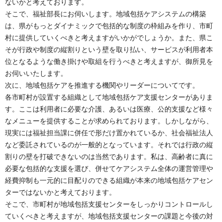
ないかと考えております。
そこで、福祉部長にお伺いします。地域包括ケアシステムの構築
は、県がもっとダイナミックで包括的な制度の枠組みを作り、市町
村に提供していくべきと考えますがいかがでしょうか。また、県こ
そが行政や制度の縦割りという壁を取り払い、サービスが利用者本
位となるような働き掛けや取組を行うべきと考えますが、御所見を
お伺いいたします。
次に、地域包括ケアを推進する機関やリーダーについてです。
各市町村が設置する組織として地域包括ケア支援センターがありま
す。ここは利用者に必要な介護、あるいは医療、公的支援など様々
なメニューを提供することが求められております。しかしながら、
現実には福祉担当課に併任で形だけ置かれているか、社会福祉法人
など委託されているのが一般的となっています。それでは行政の縦
割りの壁を打破できないのは当然であります。私は、高齢者に真に
必要な包括的な支援を選び、併せてケアシステム全体の運営管理や
経費抑制も一元的に目配りのできる組織が本来の地域包括ケアセン
ターではないかと考えております。
そこで、市町村が地域包括支援センターをしっかりコントロールし
ていくべきと考えますが、地域包括支援センターの課題と今後の対