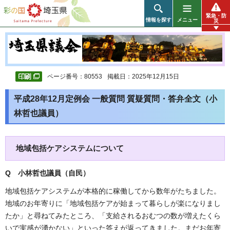
彩の国 埼玉県
緊急・防
情報を探す
メニュー
災
ページ番号：80553
掲載日：2025年12月15日
平成28年12月定例会 一般質問 質疑質問・答弁全文（小
林哲也議員）
地域包括ケアシステムについて
Q 小林哲也
議員（自民
）
地域包括ケアシステムが本格的に稼働してから数年がたちました。
地域のお年寄りに「地域包括ケアが始まって暮らしが楽になりまし
たか」と尋ねてみたところ、「支給されるおむつの数が増えたくら
いで実感が湧かない」といった答えが返ってきました。まだお年寄