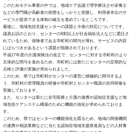
このためモデル事業の中では、地域ケア会議で理学療法士や栄養士
などの専門職が高齢者の状態をしっかりと把握し、利用者本位のサ
ービスが提供できる体制の確立を進めているところです。
最後に、地域包括支援センターの課題と今後の対応についてです。
議員お話のとおり、センターの8割以上が社会福祉法人などに委託さ
れているため、保険者である市町村の関与が薄れ、サービスの内容
にばらつきがあるという課題が指摘されております。
平成27年度の介護保険法の改正で、センターに対する市町村のより
主体的な関与を進めるため、市町村には新たにセンターの定期的な
点検と評価の実施が求められました。
このため、県では市町村がセンターの運営に積極的に関与するよ
う、市町村の管理職員の研修や市町村とセンター職員の合同研修を
実施しております。
また、センターは新たに在宅医療と介護の連携や認知症支援など地
域包括ケアシステム構築のために機能の強化が求められておりま
す。
このため、県ではセンターの機能強化を図るため、地域の関係機関
の連携や相談業務などに当たる認知症地域支援推進員などの人材養