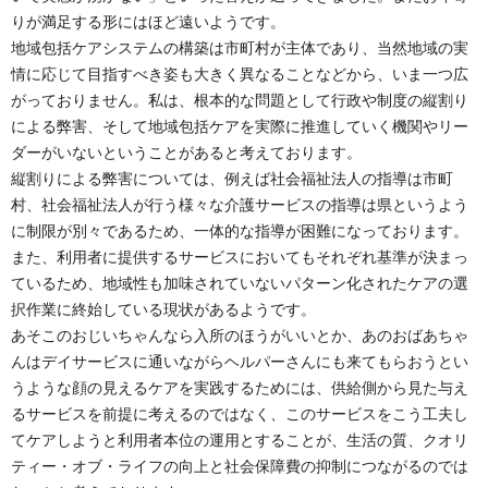
りが満足する形にはほど遠いようです。
地域包括ケアシステムの構築は市町村が主体であり、当然地域の実
情に応じて目指すべき姿も大きく異なることなどから、いま一つ広
がっておりません。私は、根本的な問題として行政や制度の縦割り
による弊害、そして地域包括ケアを実際に推進していく機関やリー
ダーがいないということがあると考えております。
縦割りによる弊害については、例えば社会福祉法人の指導は市町
村、社会福祉法人が行う様々な介護サービスの指導は県というよう
に制限が別々であるため、一体的な指導が困難になっております。
また、利用者に提供するサービスにおいてもそれぞれ基準が決まっ
ているため、地域性も加味されていないパターン化されたケアの選
択作業に終始している現状があるようです。
あそこのおじいちゃんなら入所のほうがいいとか、あのおばあちゃ
んはデイサービスに通いながらヘルパーさんにも来てもらおうとい
うような顔の見えるケアを実践するためには、供給側から見た与え
るサービスを前提に考えるのではなく、このサービスをこう工夫し
てケアしようと利用者本位の運用とすることが、生活の質、クオリ
ティー・オブ・ライフの向上と社会保障費の抑制につながるのでは