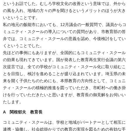
というお話でした。むしろ学校文化の改善という意味では、外から
の風を入れ、地域の方々の声を聞けるというメリットのほうが大き
いということです。
私の地元の飯能市においても、12月議会の一般質問で、議員からコ
ミュニティ・スクールの導入についての質問があり、市教育部の答
弁では、コミュニティ・スクールの意義を認め、今後検討をしてい
くということでした。
先ほどの事例にもありますが、全国的にもコミュニティ・スクール
の効果も現れてきています。国が発表した教育再生実行会議の第六
次提言では、全ての学校がコミュニティ・スクール化に取り組むこ
とを目指し、検討を進めることが盛り込まれています。埼玉県の未
来を開く子供たちのためにも、本県教育の方向性として、コミュニ
ティ・スクールの積極的推進を図っていただき、市町村への働き掛
けを行っていただきたいと思いますが、教育長の御見解をお伺いい
たします。
A
関根郁夫 教育長
コミュニティ・スクールは、学校と地域がパートナーとして相互に
連携・協働し、社会総掛かりでの教育の実現を図るための有効な手