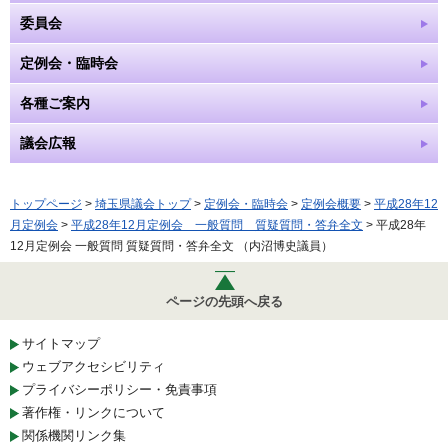
委員会
定例会・臨時会
各種ご案内
議会広報
トップページ
>
埼玉県議会トップ
>
定例会・臨時会
>
定例会概要
>
平成28年12
月定例会
>
平成28年12月定例会 一般質問 質疑質問・答弁全文
> 平成28年
12月定例会 一般質問 質疑質問・答弁全文 （内沼博史議員）
ページの先頭へ戻る
サイトマップ
ウェブアクセシビリティ
プライバシーポリシー・免責事項
著作権・リンクについて
関係機関リンク集