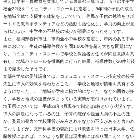
例えば小中一貫教育を実施している東京都三鷹市は、市立の小中学
校全22校をコミュニティ・スクールに指定し、9年間の子供の成長
を地域全体で支援する体制をしいていて、住民が子供の勉強をサポ
ートする教育ボランティアなどの活動も活性化し、学力の向上が見
られたほか、中学生の不登校の減少が顕著になったそうです。
また、福岡県春日市は、市内全小中学校を指定し、市内のある中学
校において、生徒の補導件数が年間1,000件を超え大きな問題にな
り、コミュニティ・スクールで学校と保護者と住民が問題意識を共
有し、地域パトロールを徹底的に行った結果、補導件数が20件前後
まで減少したそうです。
文部科学省の委託調査では、コミュニティ・スクール指定校の校長
先生に導入の効果を尋ねたところ、「学校と地域が情報を共有する
ようになった」、「地域が学校に協力的になった」などの回答が多
く、学校と地域の連携が深まっている実態が裏付けされています。
埼玉県においては、平成28年4月現在で指定は9校という状況です。
導入の課題になっているのは、予算の確保や担当人員の不足のほ
か、委員の発言で学校運営が左右されるなどの不安があると言われ
ておりますが、文部科学省の委託により調査を行った日本大学、佐
藤教授によれば、このような問題は現実的には余り聞こえてこない