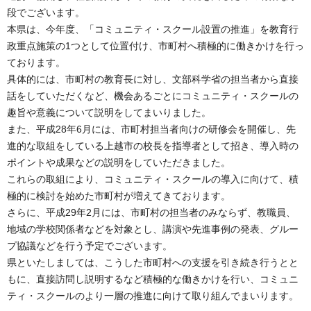
段でございます。
本県は、今年度、「コミュニティ・スクール設置の推進」を教育行
政重点施策の1つとして位置付け、市町村へ積極的に働きかけを行っ
ております。
具体的には、市町村の教育長に対し、文部科学省の担当者から直接
話をしていただくなど、機会あるごとにコミュニティ・スクールの
趣旨や意義について説明をしてまいりました。
また、平成28年6月には、市町村担当者向けの研修会を開催し、先
進的な取組をしている上越市の校長を指導者として招き、導入時の
ポイントや成果などの説明をしていただきました。
これらの取組により、コミュニティ・スクールの導入に向けて、積
極的に検討を始めた市町村が増えてきております。
さらに、平成29年2月には、市町村の担当者のみならず、教職員、
地域の学校関係者などを対象とし、講演や先進事例の発表、グルー
プ協議などを行う予定でございます。
県といたしましては、こうした市町村への支援を引き続き行うとと
もに、直接訪問し説明するなど積極的な働きかけを行い、コミュニ
ティ・スクールのより一層の推進に向けて取り組んでまいります。