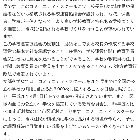
度です。このコミュニティ・スクールには、校長及び地域住民や保
護者などから構成される学校運営協議会が設けられ、地域、保護
者、学校が一体となって、より良い学校教育と特色ある学校づくり
を推進し、地域に信頼される学校づくりを行うことが求められてい
ます。
この学校運営協議会の役割は、必須項目である校長の作成する学校
運営の基本方針を承認すること、任意の、学校運営に関し教育委員
会又は校長に意見を述べることができること、学校の教職員の任用
に関し教育委員会に意見を出すことができることの3点が地方教育行
政法で規定されています。
文部科学省では、コミュニティ・スクールを28年度までに全国の公
立小学校の1割に当たる約3,000校に拡大することを目標に掲げてお
り、平成28年4月1日現在で2,806校が指定されています。また、区
域内全ての公立小中学校を指定している教育委員会は、昨年度と比
べ35市町村増の114市区町村に上ります。コミュニティ・スクール
によって、地域住民が積極的に学校に協力する環境が作られ、子供
の課題解決に目覚ましい成果を上げているケースが多くなっていま
す。