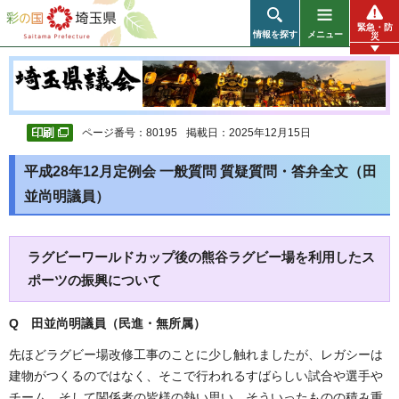
彩の国 埼玉県
緊急・防
情報を探す
メニュー
災
ページ番号：80195
掲載日：2025年12月15日
平成28年12月定例会 一般質問 質疑質問・答弁全文（田
並尚明議員）
ラグビーワールドカップ後の熊谷ラグビー場を利用したス
ポーツの振興について
Q 田並尚明
議員（民進・無所属
）
先ほどラグビー場改修工事のことに少し触れましたが、レガシーは
建物がつくるのではなく、そこで行われるすばらしい試合や選手や
チーム、そして関係者の皆様の熱い思い、そういったものの積み重