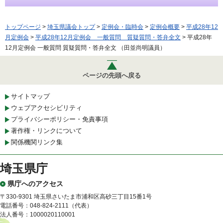
トップページ
>
埼玉県議会トップ
>
定例会・臨時会
>
定例会概要
>
平成28年12
月定例会
>
平成28年12月定例会 一般質問 質疑質問・答弁全文
> 平成28年
12月定例会 一般質問 質疑質問・答弁全文 （田並尚明議員）
ページの先頭へ戻る
サイトマップ
ウェブアクセシビリティ
プライバシーポリシー・免責事項
著作権・リンクについて
関係機関リンク集
埼玉県庁
県庁へのアクセス
〒330-9301 埼玉県さいたま市浦和区高砂三丁目15番1号
電話番号：048-824-2111（代表）
法人番号：1000020110001