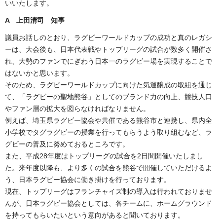
いいたします。
A 上田清司 知事
議員お話しのとおり、ラグビーワールドカップの成功と真のレガシ
ーは、大会後も、日本代表戦やトップリーグの試合が数多く開催さ
れ、大勢のファンでにぎわう日本一のラグビー場を実現することで
はないかと思います。
そのため、ラグビーワールドカップに向けた気運醸成の取組を通じ
て、「ラグビーの聖地熊谷」としてのブランド力の向上、競技人口
やファン層の拡大を図らなければなりません。
例えば、埼玉県ラグビー協会や共催である熊谷市と連携し、県内全
小学校でタグラグビーの授業を行ってもらうよう取り組むなど、ラ
グビーの普及に努めておるところです。
また、平成28年度はトップリーグの試合を2日間開催いたしまし
た。来年度以降も、より多くの試合を熊谷で開催していただけるよ
う、日本ラグビー協会に働き掛けを行っております。
現在、トップリーグはフランチャイズ制の導入は行われておりませ
んが、日本ラグビー協会としては、各チームに、ホームグラウンド
を持ってもらいたいという意向があると聞いております。