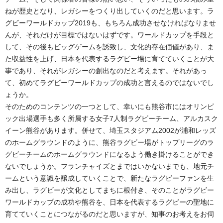
ねが歴史となり、レガシーをつくり出していくのだと思います。ラ
グビーワールドカップ2019も、もちろん成功させなければなりませ
んが、それだけが目標ではないはずです。ワールドカップを手段と
して、その後もビッグゲームを誘致し、文化的存在価値があり、ま
た収益性を上げ、日本を代表するラグビー場に育てていくことが大
事であり、それがレガシーの創出なのだと考えます。それがあっ
て、初めてラグビーワールドカップの成功と言えるのではないでし
ょうか。
そのためのコンテンツの一つとして、幸いにも熊谷市にはオリンピ
ック出場選手も多く所属する女子7人制ラグビーチーム、アルカスク
イーン熊谷があります。併せて、埼玉スタジアム2002が浦和レッズ
のホームグラウンドのように、熊谷ラグビー場がトップリーグのラ
グビーチームのホームグラウンドになるよう働き掛けることができ
ないでしょうか。フランチャイズとまではいかないまでも、地元チ
ームという意識を醸成していくことで、新たなラグビーファンを生
み出し、ラグビーが文化としてまちに根付き、そのことがラグビー
ワールドカップの成功や熊谷を、日本を代表するラグビーの聖地に
育てていくことにつながるのだと思いますが、知事のお考えをお伺