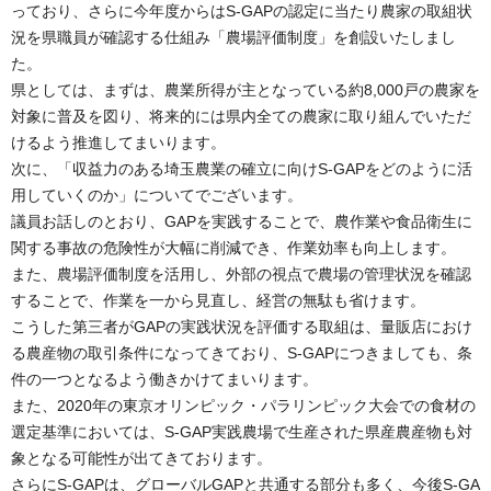
っており、さらに今年度からはS-GAPの認定に当たり農家の取組状
況を県職員が確認する仕組み「農場評価制度」を創設いたしまし
た。
県としては、まずは、農業所得が主となっている約8,000戸の農家を
対象に普及を図り、将来的には県内全ての農家に取り組んでいただ
けるよう推進してまいります。
次に、「収益力のある埼玉農業の確立に向けS-GAPをどのように活
用していくのか」についてでございます。
議員お話しのとおり、GAPを実践することで、農作業や食品衛生に
関する事故の危険性が大幅に削減でき、作業効率も向上します。
また、農場評価制度を活用し、外部の視点で農場の管理状況を確認
することで、作業を一から見直し、経営の無駄も省けます。
こうした第三者がGAPの実践状況を評価する取組は、量販店におけ
る農産物の取引条件になってきており、S-GAPにつきましても、条
件の一つとなるよう働きかけてまいります。
また、2020年の東京オリンピック・パラリンピック大会での食材の
選定基準においては、S-GAP実践農場で生産された県産農産物も対
象となる可能性が出てきております。
さらにS-GAPは、グローバルGAPと共通する部分も多く、今後S-GA