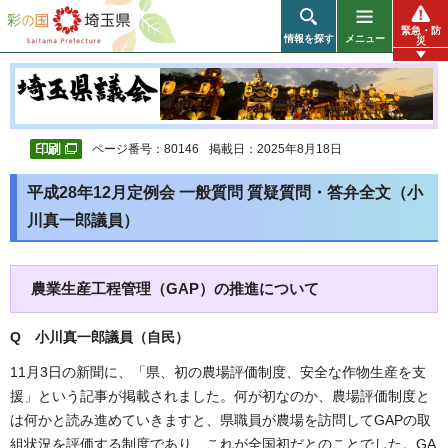
彩の国 埼玉県
緊急・防
情報を探す
メニュー
災
ページ番号：80146
掲載日：2025年8月18日
平成28年12月定例会 一般質問 質疑質問・答弁全文（小
川真一郎議員）
農業生産工程管理（GAP）の推進について
Q 小川真一郎議員（自民
）
11月3日の新聞に、「県、初の農場評価制度、安全な作物生産を支
援」という記事が掲載されました。何が初なのか、農場評価制度と
は何かと読み進めていきますと、県職員が農場を訪問してGAPの取
組状況を評価する制度であり、これが全国初だとのことでした。GA