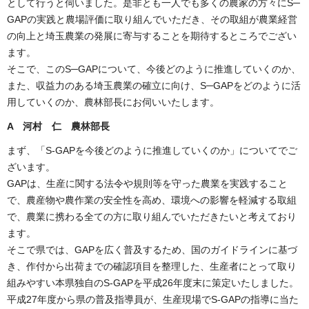
として行うと伺いました。是非とも一人でも多くの農家の方々にS─
GAPの実践と農場評価に取り組んでいただき、その取組が農業経営
の向上と埼玉農業の発展に寄与することを期待するところでござい
ます。
そこで、このS─GAPについて、今後どのように推進していくのか、
また、収益力のある埼玉農業の確立に向け、S─GAPをどのように活
用していくのか、農林部長にお伺いいたします。
A
河村 仁 農林部長
まず、「S-GAPを今後どのように推進していくのか」についてでご
ざいます。
GAPは、生産に関する法令や規則等を守った農業を実践すること
で、農産物や農作業の安全性を高め、環境への影響を軽減する取組
で、農業に携わる全ての方に取り組んでいただきたいと考えており
ます。
そこで県では、GAPを広く普及するため、国のガイドラインに基づ
き、作付から出荷までの確認項目を整理した、生産者にとって取り
組みやすい本県独自のS-GAPを平成26年度末に策定いたしました。
平成27年度から県の普及指導員が、生産現場でS-GAPの指導に当た