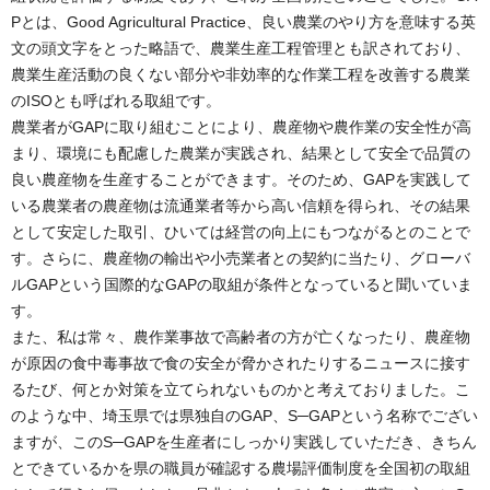
Pとは、Good Agricultural Practice、良い農業のやり方を意味する英
文の頭文字をとった略語で、農業生産工程管理とも訳されており、
農業生産活動の良くない部分や非効率的な作業工程を改善する農業
のISOとも呼ばれる取組です。
農業者がGAPに取り組むことにより、農産物や農作業の安全性が高
まり、環境にも配慮した農業が実践され、結果として安全で品質の
良い農産物を生産することができます。そのため、GAPを実践して
いる農業者の農産物は流通業者等から高い信頼を得られ、その結果
として安定した取引、ひいては経営の向上にもつながるとのことで
す。さらに、農産物の輸出や小売業者との契約に当たり、グローバ
ルGAPという国際的なGAPの取組が条件となっていると聞いていま
す。
また、私は常々、農作業事故で高齢者の方が亡くなったり、農産物
が原因の食中毒事故で食の安全が脅かされたりするニュースに接す
るたび、何とか対策を立てられないものかと考えておりました。こ
のような中、埼玉県では県独自のGAP、S─GAPという名称でござい
ますが、このS─GAPを生産者にしっかり実践していただき、きちん
とできているかを県の職員が確認する農場評価制度を全国初の取組