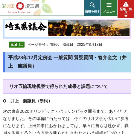
彩の国 埼玉県
緊急・防
情報を探す
メニュー
災
ページ番号：79866
掲載日：2025年8月18日
平成28年12月定例会 一般質問 質疑質問・答弁全文（井
上 航議員）
リオ五輪現地視察で得られた成果と課題について
Q 井上 航議員（県民
）
次の東京2020オリンピック・パラリンピック開催まで、あと4年と
なりました。その準備に当たっては、今回のリオ大会が大いに参考
になります。上田知事におかれましては、早々に自らは赴かず、職
員を派遣するという方針を明らかにされたという経緯がございま