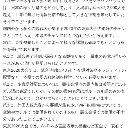
リオデジャネイロ大会の期間中に設置されていたジャパンハウスで
は、日本の様々な魅力を紹介しており、入場者は延べ8万2,000人を
超え、世界に向けた情報発信の場として大きな役割を果たしていた
そうでございます。
国内外から多くの観戦客が集まる2020年の東京大会の絶好のチャン
スとしてとらえ、本県のチャンスにもつなげたいと考えます。
次に、直接視察したことによって様々な課題も確認できたという報
告を受けております。
第1に、試合終了時刻が深夜となる競技が多く、電車の終電が早いケ
ースがあり混乱が見受けられたことです。
東京2020大会では、試合時刻に合わせた交通対策やボランティアの
配置など、本県での受入れ体制を検討していく必要があります。
第2に、多言語対応については、競技会場内の案内板は英語とポルト
ガル語の表記でしたが、その他の案内表示はポルトガル語のみの表
記がほとんどで、分かりづらかったとのことでございます。
第3に、外国人観光客から要望が最も多いWi-Fiの整備については、
空港やホテルでは整備されていたものの、競技会場では整備が不十
分であったことでございます。
東京2020大会では、Wi-Fiや多言語表示の整備など安全で、安心で