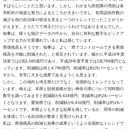
すばらしいことだと思います。しかし、わがまち防犯隊の増加は各
市町村の地道な努力によるところが大きいですし、犯罪認知件数の
減少も他の自治体の状況を見ると一つのトレンドだったことがうか
がえます。とりたてて埼玉だけというわけではありませんでした。
知事は、様々な統計データの中から、自分に有利な数字をピックア
ップする力が大変優れていると私は感じています。
県債残高もそうです。知事は、よく「県でコントロールできる県債
残高を大幅に削減された」と発言されています。確かに平成16年度
決算では2兆5,585億円であり、平成28年度予算では2兆789億円とな
っています。削減額は何と4,796億円、削減率は約19パーセントで
すから、非常に大きな成果であるようにも思えます。
しかし、この傾向も埼玉県だけでなく、全国的なトレンドとなって
います。例えば、本県と財政規模が近い神奈川県について同時期の
数字を調べてみますと削減額が6,634億円、削減率は約28パーセン
トとなります。愛知県では、削減額が6,410億円、削減率は約19パ
ーセントです。本県よりも大きな結果を残しているか、同等の削減
を達成している自治体が数多く見受けられます。
私は、県債残高の削減も知事の成果というより全国的なトレンドで