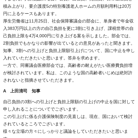
積み上がり、要介護度5の特別養護老人ホームの月額利用料は20万
円に上るケースもあります。
厚生労働省は11月25日、社会保障審議会の部会に、単身者で年金収
入383万円以上の方の自己負担を更に3割に引き上げ、課税世帯の自
己負担上限を4万4,000円に引き上げる案を示しました。部会では、
2割負担でもかなりの影響が出ているとの意見があったと聞きます。
知事、3割への引上げと負担上限額引上げについて、国に中止を申し
入れていただきたいと思います。答弁を求めます。
一方で、同審議会医療部会では、高齢者の耐えがたい医療費負担増
が検討されています。私は、このような国の高齢者いじめは絶対許
されないと指摘させていただきます。
A
上田清司 知事
自己負担の3割への引上げと負担上限額の引上げの中止を国に対して
申し入れることについてでございます。
この引上げに係る介護保険制度の見直しは、現在、国において検討
されているところでございます。
様々な立場の方々にしっかりと議論をしていただきたいと思いま