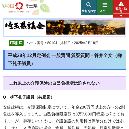
彩の国 埼玉県
緊急・防
情報を探す
メニュー
災
ページ番号：80104
掲載日：2025年8月18日
平成28年12月定例会 一般質問 質疑質問・答弁全文（柳
下礼子議員）
これ以上の介護保険の自己負担増は許されない
Q 柳下礼子議員（共産党
）
安倍政権は、介護保険制度について、年金280万円以上の方への2割
負担を導入しました。自己負担限度額は3万7,000円程度に抑えてお
りますが、御存じのように、介護施設の利用料は保険分だけではあ
りません。入所施設の場合、食費、居住費、光熱費、日常生活費と