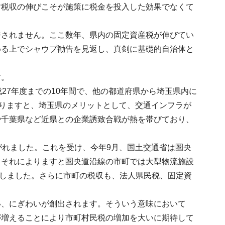
す税収の伸びこそが施策に税金を投入した効果でなくて
許されません。ここ数年、県内の固定資産税が伸びてい
める上でシャウプ勧告を見返し、真剣に基礎的自治体と
す。
27年度までの10年間で、他の都道府県から埼玉県内に
よりますと、埼玉県のメリットとして、交通インフラが
や千葉県など近県との企業誘致合戦が熱を帯びており、
がれました。これを受け、今年9月、国土交通省は圏央
。それによりますと圏央道沿線の市町では大型物流施設
拡大しました。さらに市町の税収も、法人県民税、固定資
い、にぎわいが創出されます。そういう意味において
が増えることにより市町村民税の増加を大いに期待して