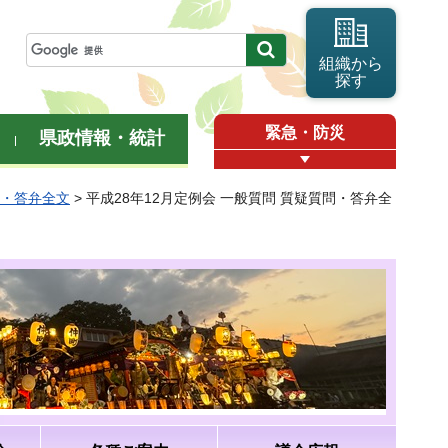
組織から
探す
緊急・防災
県政情報・統計
問・答弁全文
> 平成28年12月定例会 一般質問 質疑質問・答弁全