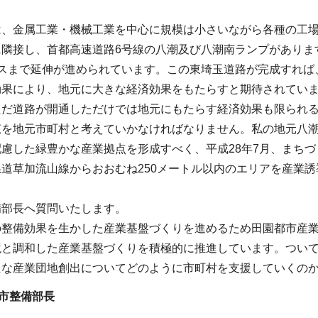
。
は、金属工業・機械工業を中心に規模は小さいながら各種の工場
に隣接し、首都高速道路6号線の八潮及び八潮南ランプがありま
パスまで延伸が進められています。この東埼玉道路が完成すれば
効果により、地元に大きな経済効果をもたらすと期待されてい
ただ道路が開通しただけでは地元にもたらす経済効果も限られ
恵を地元市町村と考えていかなければなりません。私の地元八
慮した緑豊かな産業拠点を形成すべく、平成28年7月、まち
道草加流山線からおおむね250メートル以内のエリアを産業
備部長へ質問いたします。
の整備効果を生かした産業基盤づくりを進めるため田園都市産業
境と調和した産業基盤づくりを積極的に推進しています。つい
たな産業団地創出についてどのように市町村を支援していくの
市整備部長