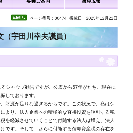
会
各種ご案内
議会広報
ページ番号：80474
掲載日：2025年12月22日
全文（宇田川幸夫議員）
れるシャウプ勧告ですが、公表から67年がたち、現在に
認識しております。
で、財源が足りな過ぎるからです。この状況で、私はシ
とにより、法人企業への積極的な直接投資を誘引する税
人税を軽減させていくことで付随する法人は増え、法人
わけです。そして、さらに付随する償却資産税の存在を