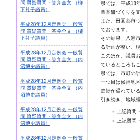
問 質疑質問・答弁全文 （柳
県では、平成18
下礼子議員）
業基盤づくりを
また、田園都市
平成28年12月定例会 一般質
ております。
問 質疑質問・答弁全文 （柳
下礼子議員）
その結果、八潮市
る計画が整い、
平成28年12月定例会 一般質
このほか、議員
問 質疑質問・答弁全文 （内
ているところも
沼博史議員）
県では、市町の
平成28年12月定例会 一般質
一つ目は候補地
問 質疑質問・答弁全文 （内
進捗が遅れてい
沼博史議員）
引き続き、地域
平成28年12月定例会 一般質
上記質問
問 質疑質問・答弁全文 （内
上記質問
沼博史議員）
平成28年12月定例会 一般質