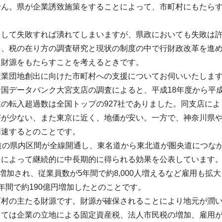
せん。県が企業誘致施策をすることによって、市町村にもたら
をして失敗すれば潰れてしまいますが、県政においても失敗は
と、税の在り方の調査研究と現状の制度の中で行財政改革を進
に財源をもたらすことを考えるときです。
産業団地創出に向けた市町村への支援についてお伺いいたしま
国データバンク大宮支店の調査によると、平成18年度から平成
の転入超過数は全国トップの927社でありました。同支店に
害が少ない、また東京に近く、地価が安い。一方で、神奈川県
加速するとのことです。
道の県内区間が全線開通し、東名道から東北道が圏央道につな
とによって継続的に中長期的に得られる効果を公表しています
件増加され、従業員数が5年間で約8,000人増えるなど雇用も
年間で約190億円増加したとのことです。
町村の主たる財源です。財源が確保されることにより地元が潤
っては企業の立地による固定資産税、法人市民税の増加、雇用