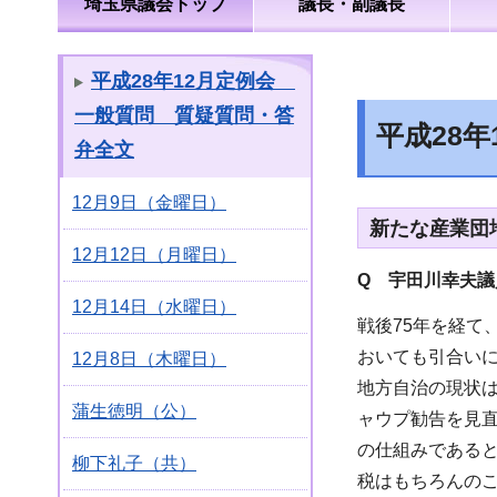
埼玉県議会トップ
議長・副議長
平成28年12月定例会
一般質問 質疑質問・答
平成28
弁全文
12月9日（金曜日）
新たな産業団
12月12日（月曜日）
Q 宇田川幸夫
議
12月14日（水曜日）
戦後75年を経て
おいても引合い
12月8日（木曜日）
地方自治の現状
蒲生徳明（公）
ャウプ勧告を見
の仕組みである
柳下礼子（共）
税はもちろんの