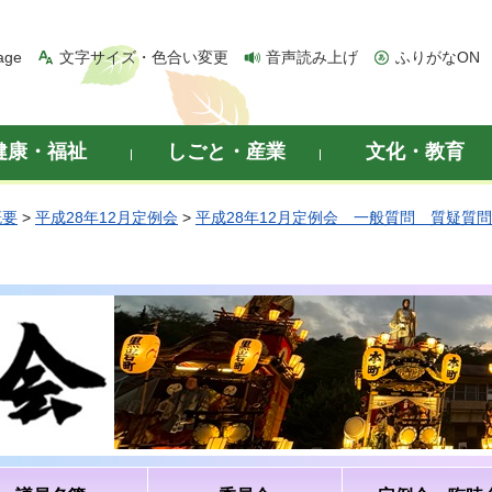
age
文字サイズ・色合い変更
音声読み上げ
ふりがなON
健康・福祉
しごと・産業
文化・教育
概要
>
平成28年12月定例会
>
平成28年12月定例会 一般質問 質疑質