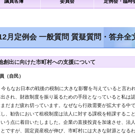
議員名簿
委員会
定例会・臨時
年12月定例会 一般質問 質疑質問・答弁
地創出に向けた市町村への支援について
員（自民
）
、今もなお日本の戦後の税制に大きな影響を与えていると言わ
に出され、財政制度を振り返るための手段となっていると私は
はまだまだ疲れ切っています。なぜなら行政需要が拡大する中
直し、勧告において租税制度は法人に対する課税を軽課するこ
という点に着目いたしました。企業の直接投資を加速させ、法
ことですが、固定資産税が伸び、市町村には大きな財源となる