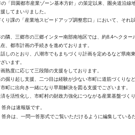
年の「田園都市産業ゾーン基本方針」の策定以来、圏央道沿線地
支援してまいりました。
づくり課の「産業地スピードアップ調整窓口」において、それ
の隣、三郷市の三郷インター南部南地区では、約8.4ヘクタ
現在、都市計画の手続きを進めております。
お話しのとおり、八潮市でもまちづくり計画を定めるなど県南
ございます。
計画熟度に応じて三段階の支援をしております。
区の掘り起し支援、二つ目は経験が少ない市町に道筋づくりな
る市町に出向き一緒になり早期解決を図る支援でございます。
経済を活性化し、市町村の財政力強化につながる産業基盤づく
・答弁は速報版です。
・答弁は、一問一答形式でご覧いただけるように編集している