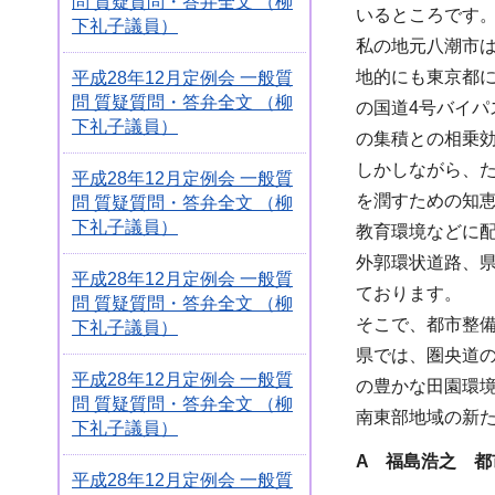
問 質疑質問・答弁全文 （柳
いるところです
下礼子議員）
私の地元八潮市
地的にも東京都
平成28年12月定例会 一般質
問 質疑質問・答弁全文 （柳
の国道4号バイ
下礼子議員）
の集積との相乗
しかしながら、
平成28年12月定例会 一般質
を潤すための知
問 質疑質問・答弁全文 （柳
下礼子議員）
教育環境などに配
外郭環状道路、県
平成28年12月定例会 一般質
ております。
問 質疑質問・答弁全文 （柳
そこで、都市整
下礼子議員）
県では、圏央道
平成28年12月定例会 一般質
の豊かな田園環
問 質疑質問・答弁全文 （柳
南東部地域の新
下礼子議員）
A
福島浩之 都
平成28年12月定例会 一般質