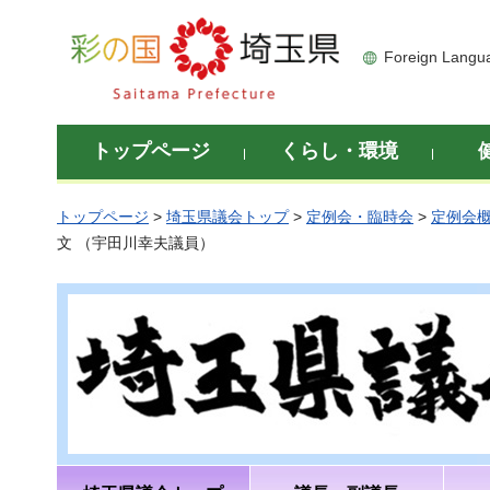
彩の国 埼玉県
Foreign Langu
トップページ
くらし・環境
トップページ
>
埼玉県議会トップ
>
定例会・臨時会
>
定例会
文 （宇田川幸夫議員）