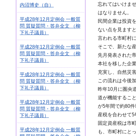
忘れてはいけま
内沼博史（自）
はなりません。
平成28年12月定例会 一般質
民間企業は投資
問 質疑質問・答弁全文 （柳
ない点を見ます
下礼子議員）
言われる市町村
そこで、新たな
平成28年12月定例会 一般質
問 質疑質問・答弁全文 （柳
先月発表された帝
下礼子議員）
本社を移した企業
充実し、自然災
平成28年12月定例会 一般質
この流れは今後
問 質疑質問・答弁全文 （柳
下礼子議員）
昨年10月に圏央
道が機能するこ
平成28年12月定例会 一般質
が5年間で約80
問 質疑質問・答弁全文 （柳
産税を合わせて5
下礼子議員）
固定資産税は市
平成28年12月定例会 一般質
も、市町村にと