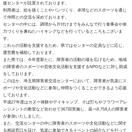
援センターが設置されております。
利用者は、絵を描くことやパンづくり、卓球などのスポーツを通じ
て仲間との交流を深めております。
センターの中には、調理から片付けまでをみんなで行う食事会や体
力づくりを兼ねたハイキングなどを行っているところもございま
す。
これらの活動を支援するため、県ではセンターの定員などに応じ、
運営費を補助しております。
また県では、今年度新たに、障害者の活動の場を広げるため、地域
の障害者のスポーツや芸術文化活動を支援するNPOなどに対し助成
をしております。
このほか、埼玉県障害者交流センターにおいて、障害者が気楽にス
ポーツや文化活動などに参加し仲間をつくることができるよう応援
しております。
平成27年度はカヌー体験やデイキャンプ、そば打ちやフラワーアレ
ンジメントの教室など合わせて367回実施し、延べ8,758人の障害者
が参加いたしました。
また、交流センターの中に障害者のスポーツや文化活動などに関す
る相談窓口を設け、気楽に参加できるイベントの紹介などを行って