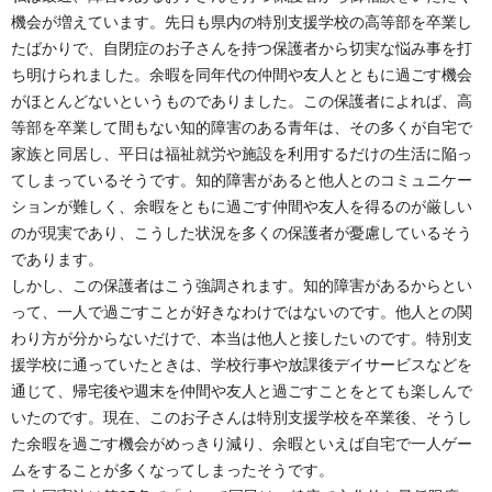
機会が増えています。先日も県内の特別支援学校の高等部を卒業し
たばかりで、自閉症のお子さんを持つ保護者から切実な悩み事を打
ち明けられました。余暇を同年代の仲間や友人とともに過ごす機会
がほとんどないというものでありました。この保護者によれば、高
等部を卒業して間もない知的障害のある青年は、その多くが自宅で
家族と同居し、平日は福祉就労や施設を利用するだけの生活に陥っ
てしまっているそうです。知的障害があると他人とのコミュニケー
ションが難しく、余暇をともに過ごす仲間や友人を得るのが厳しい
のが現実であり、こうした状況を多くの保護者が憂慮しているそう
であります。
しかし、この保護者はこう強調されます。知的障害があるからとい
って、一人で過ごすことが好きなわけではないのです。他人との関
わり方が分からないだけで、本当は他人と接したいのです。特別支
援学校に通っていたときは、学校行事や放課後デイサービスなどを
通じて、帰宅後や週末を仲間や友人と過ごすことをとても楽しんで
いたのです。現在、このお子さんは特別支援学校を卒業後、そうし
た余暇を過ごす機会がめっきり減り、余暇といえば自宅で一人ゲー
ムをすることが多くなってしまったそうです。