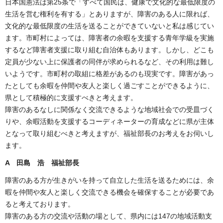
日本国憲法は第25条で「すべて国民は、健康で文化的な最低限度の
生活を営む権利を有する」とありますが、障害のある人に限れば、
文化的な最低限度の生活を送ることができていないと私は感じてい
ます。市町村によっては、障害者の余暇を支援する青年学級を実施
するなど障害者支援に取り組む自治体もあります。しかし、どこも
定員が少ない上に保護者の同伴が求められるなど、その利用は難し
いようです。市町村の取組に格差があるのも現実です。障害があっ
たとしても余暇を仲間や友人と楽しく過ごすことができるように、
県として積極的に支援すべきと考えます。
障害のあるなしに関係なく交流できるような地域社会での受皿づく
りや、余暇活動を支援するコーディネーターの育成などに県が主体
となって取り組むべきと考えますが、福祉部長のお考えをお伺いし
ます。
A
田島 浩 福祉部長
障害のある方が生きがいを持って自立した生活を送るためには、余
暇を仲間や友人と楽しく交流できる機会を確保することが必要であ
ると考えております。
障害のある方の交流や活動の場として、県内には147の地域活動支