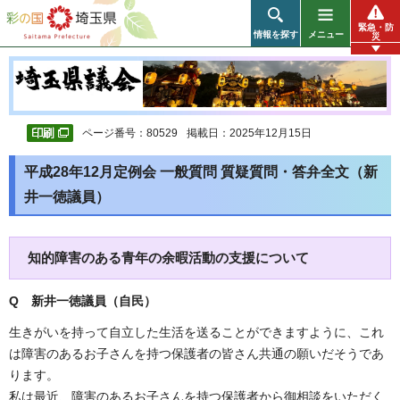
彩の国 埼玉県
緊急・防
情報を探す
メニュー
災
ページ番号：80529
掲載日：2025年12月15日
平成28年12月定例会 一般質問 質疑質問・答弁全文（新
井一徳議員）
知的障害のある青年の余暇活動の支援について
Q 新井一徳
議員（自民
）
生きがいを持って自立した生活を送ることができますように、これ
は障害のあるお子さんを持つ保護者の皆さん共通の願いだそうであ
ります。
私は最近、障害のあるお子さんを持つ保護者から御相談をいただく