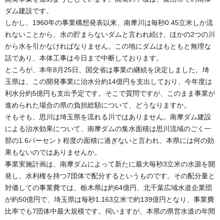
ダム建設です。
しかし、1960年の事業構想発表以来、南摩川は毎秒0.45立米しか流
れないことから、水の貯まらないダムと言われ続け、ほかの2つの川
から水を引かなければなりません。この地にダムはもともと無理な
話であり、本体工事は今日まで中断しております。
ところが、本年8月25日、国交省は事業の継続を決定しました。埼
玉県は、この開発事業に治水分約14億円を支出しており、今年度は
利水分約5億円も支出予定です。そこで質問ですが、このまま事業が
進められた場合の県の負担総額について、どうなりますか。
そもそも、思川は埼玉県を流れる川ではありません。南摩ダム建設
による治水効果について、南摩ダムの集水面積は思川流域のごく一
部の1.6パーセント程度の面積に過ぎないと言われ、本県には何の効
果もないのではありませんか。
事業実施計画は、南摩ダムによって新たに最大毎秒3立米の水源を開
発し、水利権を持つ7団体で配分するというものです。その配分量と
対価しての事業費では、栃木県は約64億円、北千葉広域水道企業団
が約50億円で、埼玉県は毎秒1.163立米で約139億円となり、事業費
比率でも7団体中最大規模です。伺いますが、本県の県営水道の年間