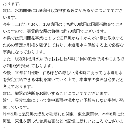
おります。
次に、水源開発に139億円も負担する必要があるかについてでござ
います。
今申し上げたとおり、139億円のうち約60億円は国庫補助金でござ
いますので、実質的な県の負担は約79億円でございます。
本県では思川開発事業によって江戸川から非かんがい期に取水する
ための暫定水利権を確保しており、水道用水を供給する上で必要な
事業になっております。
また、現在利根川水系ではおおむね3年に1回の割合で渇水による取
水制限が行われております。
今後、10年に1回発生するほどの厳しい渇水時にあっても水道用水
を安定供給できる体制を築いていく上で、本事業の参画は必要だと
考えております。
次に、撤退の決断をお願いすることについてでございます。
近年、異常気象によって集中豪雨や渇水など予想もしない事態が発
生しています。
昨年9月に鬼怒川の堤防が決壊した関東・東北豪雨や、本年8月に北
海道・東北を襲った台風被害などは記憶に新しいところでございま
す。