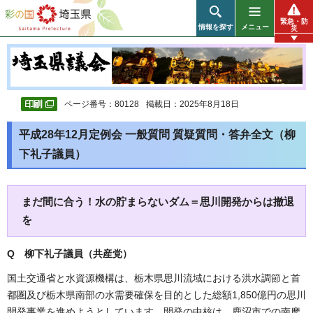
彩の国 埼玉県
緊急・防
情報を探す
メニュー
災
ページ番号：80128
掲載日：2025年8月18日
平成28年12月定例会 一般質問 質疑質問・答弁全文（柳
下礼子議員）
まだ間に合う！水の貯まらないダム＝思川開発からは撤退
を
Q 柳下礼子議員（共産党
）
国土交通省と水資源機構は、栃木県思川流域における洪水調節と首
都圏及び栃木県南部の水需要確保を目的とした総額1,850億円の思川
開発事業を進めようとしています。開発の中核は、鹿沼市での南摩