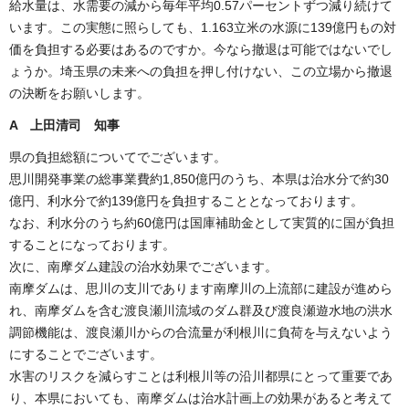
給水量は、水需要の減から毎年平均0.57パーセントずつ減り続けて
います。この実態に照らしても、1.163立米の水源に139億円もの対
価を負担する必要はあるのですか。今なら撤退は可能ではないでし
ょうか。埼玉県の未来への負担を押し付けない、この立場から撤退
の決断をお願いします。
A
上田清司 知事
県の負担総額についてでございます。
思川開発事業の総事業費約1,850億円のうち、本県は治水分で約30
億円、利水分で約139億円を負担することとなっております。
なお、利水分のうち約60億円は国庫補助金として実質的に国が負担
することになっております。
次に、南摩ダム建設の治水効果でございます。
南摩ダムは、思川の支川であります南摩川の上流部に建設が進めら
れ、南摩ダムを含む渡良瀬川流域のダム群及び渡良瀬遊水地の洪水
調節機能は、渡良瀬川からの合流量が利根川に負荷を与えないよう
にすることでございます。
水害のリスクを減らすことは利根川等の沿川都県にとって重要であ
り、本県においても、南摩ダムは治水計画上の効果があると考えて