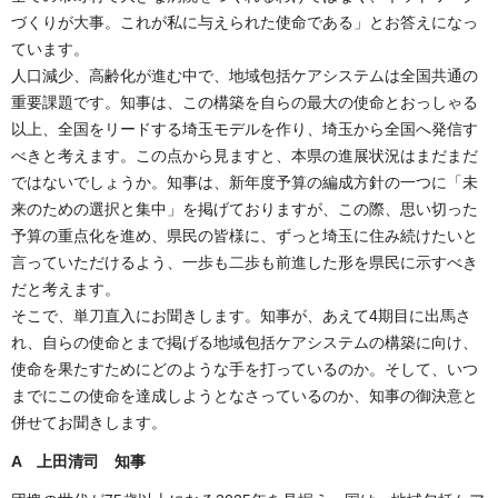
づくりが大事。これが私に与えられた使命である」とお答えになっ
ています。
人口減少、高齢化が進む中で、地域包括ケアシステムは全国共通の
重要課題です。知事は、この構築を自らの最大の使命とおっしゃる
以上、全国をリードする埼玉モデルを作り、埼玉から全国へ発信す
べきと考えます。この点から見ますと、本県の進展状況はまだまだ
ではないでしょうか。知事は、新年度予算の編成方針の一つに「未
来のための選択と集中」を掲げておりますが、この際、思い切った
予算の重点化を進め、県民の皆様に、ずっと埼玉に住み続けたいと
言っていただけるよう、一歩も二歩も前進した形を県民に示すべき
だと考えます。
そこで、単刀直入にお聞きします。知事が、あえて4期目に出馬さ
れ、自らの使命とまで掲げる地域包括ケアシステムの構築に向け、
使命を果たすためにどのような手を打っているのか。そして、いつ
までにこの使命を達成しようとなさっているのか、知事の御決意と
併せてお聞きします。
A
上田清司 知事