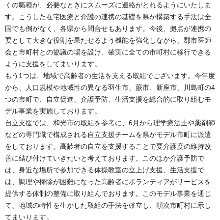
くの職種が、必要なときにスムーズに連絡がとれるようにいたしま
す。こうした在宅医療と介護の連携の基礎を県が構築する手法は全
国でも例がなく、各県から問合せもあります。今後、拠点が連携の
要として大きな役割を果たせるよう機能を強化しながら、郡市医師
会と市町村との協議の場を設け、確実に全ての市町村に移行できる
ように支援をしてまいります。
もう1つは、地域で高齢者の生活を支える取組でございます。今年度
から、人口規模や地域性の異なる羽生市、蕨市、新座市、川島町の4
つの市町で、自立促進、介護予防、生活支援を総合的に取り組むモ
デル事業を実施しております。
自立支援では、和光市の取組を参考に、6月から理学療法士や薬剤師
などの専門職で構成される自立支援チームを県がモデル市町に派遣
をしております。高齢者の自立を支援することで要介護度の維持改
善に結び付けていきたいと考えております。このほか介護予防で
は、身近な場所で参加できる体操教室の立上げ支援、生活支援で
は、調理や掃除が困難になった高齢者にボランティアがサービスを
提供する体制の整備に取り組んでおります。このモデル事業を通じ
て、地域の特性を生かした取組の手法を確立し、順次市町村に示し
てまいります。