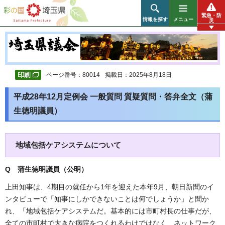
彩の国 埼玉県
緊急・防
情報を探す
メニュー
災
ページ番号：80014
掲載日：2025年8月18日
平成28年12月定例会 一般質問 質疑質問・答弁全文（蒲
生徳明議員）
地域包括ケアシステムについて
Q 蒲生徳明議員（公明
）
上田知事は、4期目の就任から1年を迎えた本年9月、朝日新聞のイ
ンタビューで「知事にしかできないことは何でしょうか」と聞か
れ、「地域包括ケアシステムだ。基本的には市町村長の仕事だが、
全ての市町村で大きな病院をつくれるわけではなく、ネットワーク