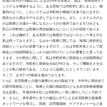
団塊の世代が75歳以上になる2025年を見据え、国は、地域包括ケア
システムを構築するように、ある意味では市町村に命じました。御
案内のように、このシステムは市町村が構築の主体でありますが、
残念ながら国はモデルも示しておりません。また、システムそのも
のは医療と介護が一体になるというのが基本でありますけれども、
肝心の市町村には医療の専担組織もないというのが現状でありま
す。これは極めて、ある意味では無責任ではないかという考え方を
私は持っておりますし、なおかつ医療に関しては、地域に絶対的な
信頼というものが必要でありますので、これは市町村長とそして医
師会との信頼関係をしっかり結び付けていくのが重要だと思ってお
ります。その部分に関して、私は市町村長と医師会との信頼関係が
ありますので、市町村と医師会を結び付ける、そして機能をさせる
ことが私の使命である、このように認識したところでございます。
そこで、まず2つの取組を進めております。
1つは、在宅医療と介護の連携のための取組です。今年中に県内全て
の郡市医師会ごとに、医療と介護の相談窓口となる在宅医療連携拠
点を設置し、平成30年4月には市町村に一斉に移行していく方針で
す。さらに、来年度中に全ての拠点にICTによる在宅医療介護連携
ネットワークを導入し、医師、訪問看護師、ケアマネジャーなど多