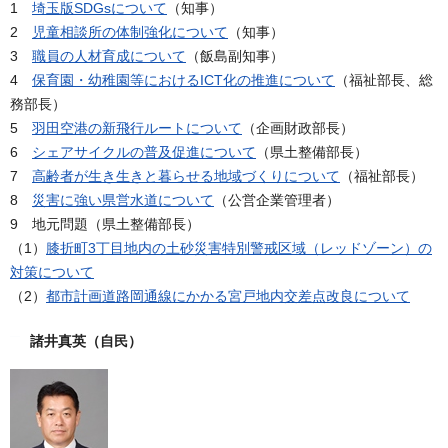
1
埼玉版SDGsについて
（知事）
2
児童相談所の体制強化について
（知事）
3
職員の人材育成について
（飯島副知事）
4
保育園・幼稚園等におけるICT化の推進について
（福祉部長、総
務部長）
5
羽田空港の新飛行ルートについて
（企画財政部長）
6
シェアサイクルの普及促進について
（県土整備部長）
7
高齢者が生き生きと暮らせる地域づくりについて
（福祉部長）
8
災害に強い県営水道について
（公営企業管理者）
9 地元問題（県土整備部長）
（1）
膝折町3丁目地内の土砂災害特別警戒区域（レッドゾーン）の
対策について
（2）
都市計画道路岡通線にかかる宮戸地内交差点改良について
諸井真英（自民）