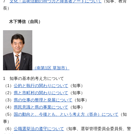
7
文化・芸術活動の持つ力と障害者アートについて
（知事、教育
長）
木下博信（自民）
（南第1区 草加市）
1 知事の基本的考え方について
（1）
公約と執行の関わりについて
（知事）
（2）
県と市町村の関わりについて
（知事）
（3）
県の仕事の整理と発展について
（知事）
（4）
県民意識と県の事業について
（知事）
（5）
国の動向と、今後とも、という考え方（答弁）について
（知
事）
（6）
公職選挙法の遵守について
（知事、選挙管理委員会委員長、警