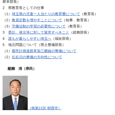
察本部長）
2 県教育長としての仕事
（1）
埼玉県の児童一人当たりの教育費について
（教育長）
（2）
教員定数を増やすことについて
（知事、教育長）
（3）
労働法制の学習の必要性について
（教育長）
3
委託、発注等に対して留意すべきこと
（総務部長）
4
誰もが暮らしやすい埼玉へ
（福祉部長）
5 地元問題について（県土整備部長）
（1）
都市計画道路草加三郷線の整備について
（2）
伝右川の整備の方向性について
醍醐 清（県民）
（南第21区 朝霞市）