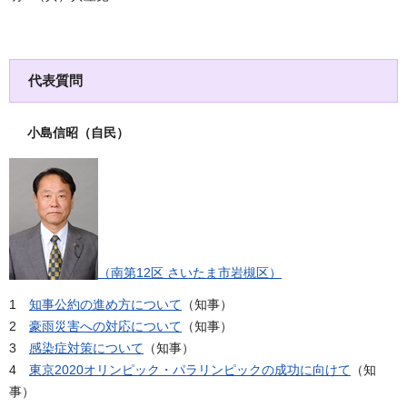
代表質問
小島信昭（自民）
（南第12区 さいたま市岩槻区）
1
知事公約の進め方について
（知事）
2
豪雨災害への対応について
（知事）
3
感染症対策について
（知事）
4
東京2020オリンピック・パラリンピックの成功に向けて
（知
事）