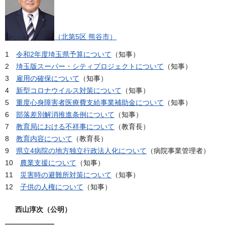
（北第5区 熊谷市）
1
令和2年度埼玉県予算について
（知事）
2
埼玉版スーパー・シティプロジェクトについて
（知事）
3
雇用の確保について
（知事）
4
新型コロナウイルス対策について
（知事）
5
重度心身障害者医療費支給事業補助金について
（知事）
6
部落差別解消推進条例について
（知事）
7
教育局における不祥事について
（教育長）
8
教育内容について
（教育長）
9
県立4病院の地方独立行政法人化について
（病院事業管理者）
10
農業支援について
（知事）
11
災害時の避難所対策について
（知事）
12
子供の人権について
（知事）
西山淳次（公明）