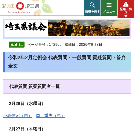
彩の国 埼玉県
緊急・防
情報を探す
メニュー
災
ページ番号：172965
掲載日：2026年6月8日
令和2年2月定例会 代表質問・一般質問 質疑質問・答弁
全文
代表質問 質疑質問者一覧
2月26日（水曜日）
小島信昭（自）
岡 重夫（県）
2月27日（木曜日）