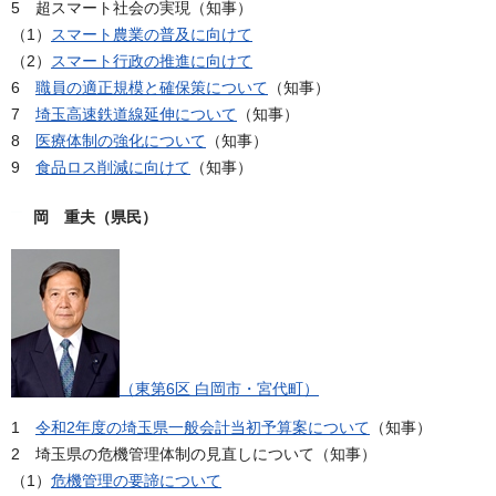
5 超スマート社会の実現（知事）
（1）
スマート農業の普及に向けて
（2）
スマート行政の推進に向けて
6
職員の適正規模と確保策について
（知事）
7
埼玉高速鉄道線延伸について
（知事）
8
医療体制の強化について
（知事）
9
食品ロス削減に向けて
（知事）
岡 重夫（県民）
（東第6区 白岡市・宮代町）
1
令和2年度の埼玉県一般会計当初予算案について
（知事）
2 埼玉県の危機管理体制の見直しについて（知事）
（1）
危機管理の要諦について