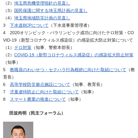
（2）
埼玉県危機管理指針の見直し
（3）
国民保護に関する埼玉県計画の見直し
（4）
埼玉県地域防災計画の見直し
3
下水道BCPについて
（下水道事業管理者）
4 2020オリンピック・パラリンピック成功に向けたテロ対策・CO
VID-19（新型コロナウィルス感染症）の感染拡大防止対策について
（1）
テロ対策
（知事、警察本部長）
（2）
COVID-19（新型コロナウィルス感染症）の感染拡大防止対策
（知事）
5
教職員のわいせつ・セクハラ行為根絶に向けた取組について
（教
育長）
6
高等学校防災拠点施設について
（知事、教育長）
7
児童虐待防止に向けた取組について
（知事）
8
スマート農業の推進について
（知事）
田並尚明（民主フォーラム）