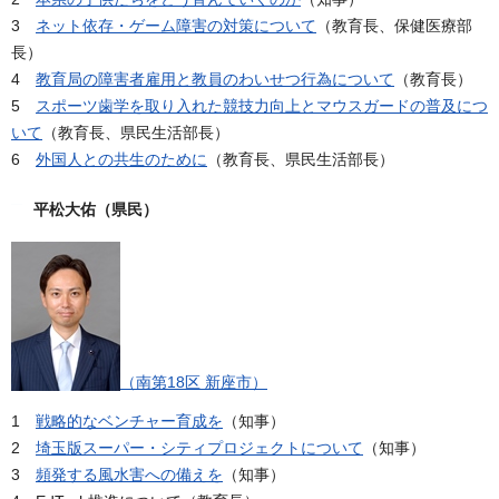
3
ネット依存・ゲーム障害の対策について
（教育長、保健医療部
長）
4
教育局の障害者雇用と教員のわいせつ行為について
（教育長）
5
スポーツ歯学を取り入れた競技力向上とマウスガードの普及につ
いて
（教育長、県民生活部長）
6
外国人との共生のために
（教育長、県民生活部長）
平松大佑（県民）
（南第18区 新座市）
1
戦略的なベンチャー育成を
（知事）
2
埼玉版スーパー・シティプロジェクトについて
（知事）
3
頻発する風水害への備えを
（知事）