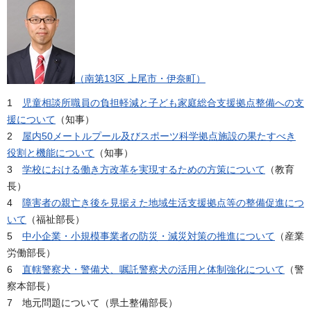
（南第13区 上尾市・伊奈町）
1
児童相談所職員の負担軽減と子ども家庭総合支援拠点整備への支
援について
（知事）
2
屋内50メートルプール及びスポーツ科学拠点施設の果たすべき
役割と機能について
（知事）
3
学校における働き方改革を実現するための方策について
（教育
長）
4
障害者の親亡き後を見据えた地域生活支援拠点等の整備促進につ
いて
（福祉部長）
5
中小企業・小規模事業者の防災・減災対策の推進について
（産業
労働部長）
6
直轄警察犬・警備犬、嘱託警察犬の活用と体制強化について
（警
察本部長）
7 地元問題について（県土整備部長）