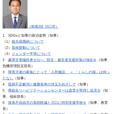
（南第2区 川口市）
1 SDGsと知事の政治姿勢（知事）
（1）
核兵器廃絶について
（2）
気候変動について
（3）
ジェンダー平等について
2
豪雨災害犠牲者ゼロへ 防災・被災者支援対策の強化を
（知事、
危機管理防災部長）
3
障害児者の家族にとって「入所施設」 ＝ 「くらしの場」は待っ
たなし
（知事）
4
医師不足解消と健康長寿の埼玉をめざして
（知事）
5
県総合リハビリテーションセンターは直営を堅持し拡充を
（知
事、福祉部長）
6
肢体不自由児の負担軽減と川口に特別支援学校を
（知事、教育
長）