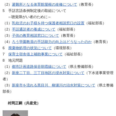
（2）
避難所となる体育館屋根の改修について
（教育長）
5 手話言語条例制定後の取組について
～聴覚障がい者のために～
（1）
乳幼児のお子様を持つ保護者相談窓口の設置
（福祉部長）
（2）
手話通訳者の養成について
（福祉部長）
（3）
子供の教育相談窓口について
（教育長）
（4）
ろう学園教員の手話能力の向上はどうなったのか
（教育長）
6
廃棄物処理の状況について
（環境部長）
7
保育士宿舎借上補助事業について
（福祉部長）
8 地元問題
（1）
都市計画道路保谷朝霞線について
（県土整備部長）
（2）
新座二丁目、三丁目地区の浸水対策について
（下水道事業管理
者）
（3）
新座市を流れる黒目川、柳瀬川の治水対策について
（県土整備
部長）
村岡正嗣（共産党）