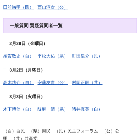
田並尚明（民）
西山淳次（公）
一般質問 質疑質問者一覧
2月28日（金曜日）
須賀敬史（自）
平松大佑（県）
町田皇介（民）
3月2日（月曜日）
高木功介（自）
安藤友貴（公）
村岡正嗣（共）
3月3日（火曜日）
木下博信（自）
醍醐 清（県）
諸井真英（自）
（自）自民 （県）県民 （民）民主フォーラム （公）公
明 （共）共産党