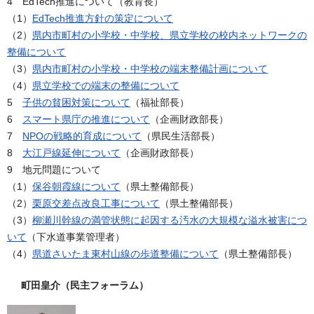
4 EdTech推進について（教育長）
（1）
EdTech推進方針の策定について
（2）
県内市町村の小学校・中学校、県立学校の校内ネットワークの
整備について
（3）
県内市町村の小学校・中学校の端末整備計画について
（4）
県立学校での端末の整備について
5
子供の貧困対策について
（福祉部長）
6
スマート県庁の推進について
（企画財政部長）
7
NPOの戦略的育成について
（県民生活部長）
8
大江戸線延伸について
（企画財政部長）
9 地元問題について
（1）
保谷朝霞線について
（県土整備部長）
（2）
栗原交差点改良工事について
（県土整備部長）
（3）
柳瀬川幹線の満管状態に起因する汚水の大規模な溢水被害につ
いて
（下水道事業管理者）
（4）
県道さいたま東村山線の歩道整備について
（県土整備部長）
町田皇介（民主フォーラム）