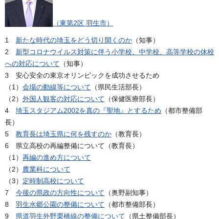
（東第2区 羽生市）
1
新たな時代の埼玉をどう切り開くのか
（知事）
2
新型コロナウイルス対策に伴う小学校、中学校、高等学校の休校
への対応について
（知事）
3 安心安全の東京オリンピックを成功させるため
（1）
会場の動線等について
（県民生活部長）
（2）
外国人観客の対応について
（保健医療部長）
4
埼玉スタジアム2002を真の『聖地』とするため
（都市整備部
長）
5
教育長は埼玉県に何を残すのか
（教育長）
6 県立高校の再編整備について（教育長）
（1）
再編の進め方について
（2）
農業科について
（3）
定時制高校について
7
今後の県政の方向性について
（奥野副知事）
8
羽生水郷公園の整備について
（都市整備部長）
9
県道羽生外野栗橋線の整備について
（県土整備部長）