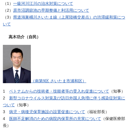
（1）
一級河川江川の治水対策について
（2）
原市沼調節池の早期整備と利活用について
（3）
県道鴻巣桶川さいたま線（上尾陸橋交差点）の渋滞緩和策につ
いて
高木功介（自民）
（南第9区 さいたま市浦和区）
1
ベトナムからの技術者・技能者等の受入れ促進について
（知事）
2
新型コロナウイルス対策及び訪日外国人急増に伴う感染症対策に
ついて
（知事）
3
病児・病後児保育施設の設置促進について
（福祉部長）
4
医師不足解消のための病院内保育所の充実について
（保健医療部
長）