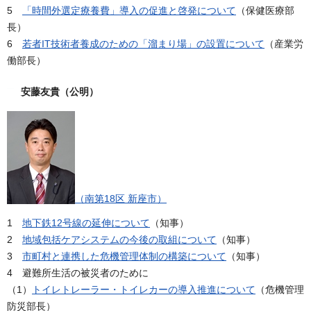
5
「時間外選定療養費」導入の促進と啓発について
（保健医療部
長）
6
若者IT技術者養成のための「溜まり場」の設置について
（産業労
働部長）
安藤友貴（公明）
（南第18区 新座市）
1
地下鉄12号線の延伸について
（知事）
2
地域包括ケアシステムの今後の取組について
（知事）
3
市町村と連携した危機管理体制の構築について
（知事）
4 避難所生活の被災者のために
（1）
トイレトレーラー・トイレカーの導入推進について
（危機管理
防災部長）