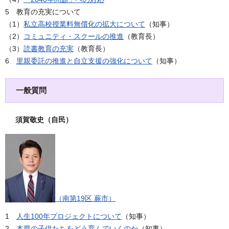
5 教育の充実について
（1）
私立高校授業料無償化の拡大について
（知事）
（2）
コミュニティ・スクールの推進
（教育長）
（3）
読書教育の充実
（教育長）
6
里親委託の推進と自立支援の強化について
（知事）
一般質問
須賀敬史（自民）
（南第19区 蕨市）
1
人生100年プロジェクトについて
（知事）
2
本県の子供たちをどう育んでいくのか
（知事）