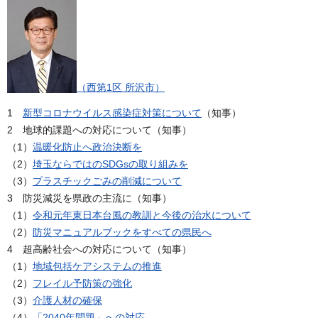
（西第1区 所沢市）
1
新型コロナウイルス感染症対策について
（知事）
2 地球的課題への対応について（知事）
（1）
温暖化防止へ政治決断を
（2）
埼玉ならではのSDGsの取り組みを
（3）
プラスチックごみの削減について
3 防災減災を県政の主流に（知事）
（1）
令和元年東日本台風の教訓と今後の治水について
（2）
防災マニュアルブックをすべての県民へ
4 超高齢社会への対応について（知事）
（1）
地域包括ケアシステムの推進
（2）
フレイル予防策の強化
（3）
介護人材の確保
（4）
「2040年問題」への対応