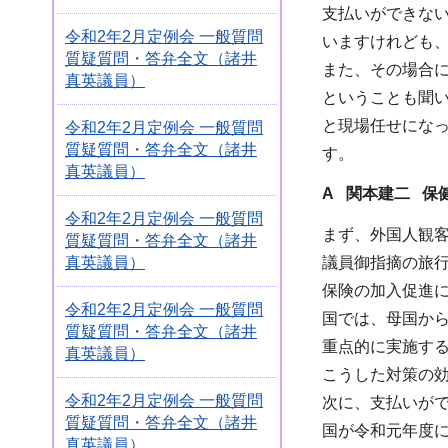
支払いができな
令和2年2月定例会 一般質問
いますけれども
質疑質問・答弁全文（諸井
また、その場合
真英議員）
ということも聞
と現場任せにな
令和2年2月定例会 一般質問
質疑質問・答弁全文（諸井
す。
真英議員）
A 関本建二 保
令和2年2月定例会 一般質問
まず、外国人観
質疑質問・答弁全文（諸井
真英議員）
議員御指摘の旅
保険の加入促進
令和2年2月定例会 一般質問
国では、母国か
質疑質問・答弁全文（諸井
重点的に実施す
真英議員）
こうした対策の
令和2年2月定例会 一般質問
次に、支払いが
質疑質問・答弁全文（諸井
国が令和元年度
真英議員）