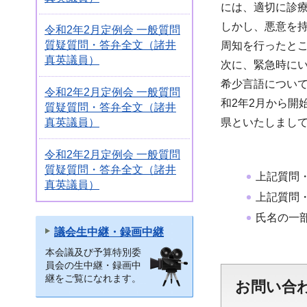
には、適切に診
しかし、悪意を
令和2年2月定例会 一般質問
質疑質問・答弁全文（諸井
周知を行ったと
真英議員）
次に、緊急時に
希少言語につい
令和2年2月定例会 一般質問
和2年2月から開
質疑質問・答弁全文（諸井
真英議員）
県といたしまし
令和2年2月定例会 一般質問
質疑質問・答弁全文（諸井
上記質問
真英議員）
上記質問
氏名の一
議会生中継・録画中継
本会議及び予算特別委
員会の生中継・録画中
継をご覧になれます。
お問い合