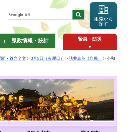
組織から
探す
緊急・防災
県政情報・統計
質問・答弁全文
>
3月3日（火曜日）
>
諸井真英（自民）
> 令和