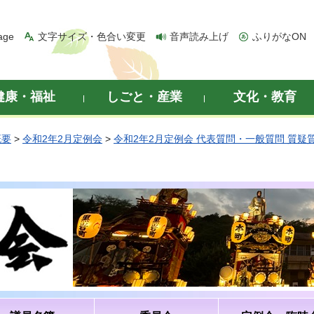
age
文字サイズ・色合い変更
音声読み上げ
ふりがなON
健康・福祉
しごと・産業
文化・教育
概要
>
令和2年2月定例会
>
令和2年2月定例会 代表質問・一般質問 質疑