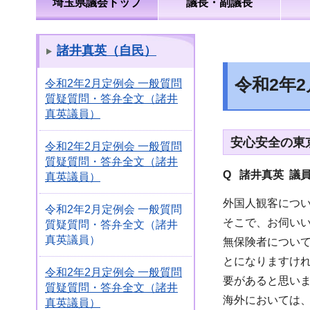
埼玉県議会トップ
議長・副議長
諸井真英（自民）
令和2年
令和2年2月定例会 一般質問
質疑質問・答弁全文（諸井
真英議員）
安心安全の東京
令和2年2月定例会 一般質問
質疑質問・答弁全文（諸井
Q 諸井真英 議
真英議員）
外国人観客につ
令和2年2月定例会 一般質問
そこで、お伺い
質疑質問・答弁全文（諸井
真英議員）
無保険者につい
とになりますけ
令和2年2月定例会 一般質問
要があると思い
質疑質問・答弁全文（諸井
海外においては
真英議員）