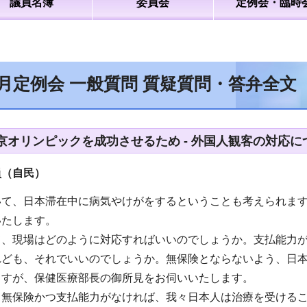
議員名簿
委員会
定例会・臨時
2月定例会 一般質問 質疑質問・答弁全文
オリンピックを成功させるため - 外国人観客の対応につ
員（自民
）
いて、日本滞在中に病気やけがをするということも考えられま
いたします。
て、現場はどのように対応すればいいのでしょうか。支払能力
れども、それでいいのでしょうか。無保険とならないよう、日
ますが、保健医療部長の御所見をお伺いいたします。
、無保険かつ支払能力がなければ、我々日本人は治療を受ける