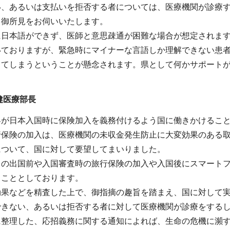
い、あるいは支払いを拒否する者については、医療機関が診療
、御所見をお伺いいたします。
に日本語ができず、医師と意思疎通が困難な場合が想定されま
いておりますが、緊急時にマイナーな言語しか理解できない患
ってしまうということが懸念されます。県として何かサポート
健医療部長
客が日本入国時に保険加入を義務付けるよう国に働きかけるこ
行保険の加入は、医療機関の未収金発生防止に大変効果のある
について、国に対して要望してまいりました。
らの出国前や入国審査時の旅行保険の加入や入国後にスマート
ることとしております。
効果などを精査した上で、御指摘の趣旨を踏まえ、国に対して
できない、あるいは拒否する者に対して医療機関が診療をする
に整理した、応招義務に関する通知によれば、生命の危機に瀕