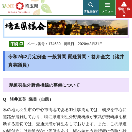
彩の国 埼玉県
緊急・防
情報を探す
メニュー
災
ページ番号：174680
掲載日：2020年3月31日
令和2年2月定例会 一般質問 質疑質問・答弁全文（諸井
真英議員）
県道羽生外野栗橋線の整備について
Q 諸井真英 議員（自民
）
私の地元羽生市の中心市街地である羽生駅周辺では、朝夕を中心に
道路が混雑しており、特に県道羽生外野栗橋線が東武伊勢崎線を横
断する踏切では、交通渋滞が発生をしております。また、この県道
の駅付近には歩道がない箇所もあり、駅へ向かう歩行者は危険な状