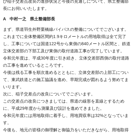
び稲子交差点改良の進捗状況と今後の見通しについて、県土整備部
長にお伺いいたします。
A 中村一之 県土整備部長
まず、県道羽生外野栗橋線バイパスの整備についてでございます。
これまでに全体整備区間約1.9キロメートルの用地取得は全て完了
し、工事については国道122号から東側の840メートル区間と、鉄道
立体交差部の下部工及び東側の取付道路工事が完了しています。
令和元年度は、平成30年度に引き続き、立体交差部西側の取付道路
の工事を進めているところです。
今後は残る工事を順次進めるとともに、立体交差部の上部工につい
て、東武鉄道との施工協議を進め、早期完成が図れるよう努めてま
いります。
次に、稲子交差点の改良についてでございます。
この交差点の改良につきましては、県道の線形を直線とするため
に、平成29年度から測量及び設計を進めてきました。
令和元年度には用地取得に着手し、用地買収率は32%となっていま
す。
今後も、地元の皆様の御理解と御協力をいただきながら、用地取得