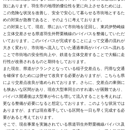
況にあります。羽生市の地理的優位性を更に向上させるためには、
この危険な状況を改善し、安全で安心して暮らせる市街地とするた
めの対策が急務であると、そのように考えております。
この対策として、現在、県において市街地を迂回し、東武伊勢崎線
と立体交差させる県道羽生外野栗橋線のバイパスを整備していただ
いております。このバイパスが完成することによって交通の流れが
大きく変わり、市街地へ流入していた通過車両がバイパスへ流れる
ことで市街地の安全性向上や、鉄道を立体交差することで大幅に走
行性が改善されるものと期待をしております。
また現在、県道がクランクとなっている稲子交差点も、円滑な交通
を確保するためには併せて改良する必要がありますが、こちらも県
により交差点改良が進められております。さらに、交差点の東側に
も狭あいな区間があり、現在大型車同士のすれ違いが困難であり、
バイパス開通後は大型車が今にも増して流入することを考えれば、
更なる整備が必要になると想定しております。このような状況では
ありますが、まずは現在着手している区間を一日も早く完成する必
要があると考えております。
そこで、現在事業を実施されている県道羽生外野栗橋線バイパス及