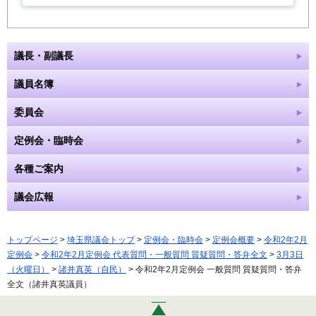
議長・副議長
議員名簿
委員会
定例会・臨時会
各種ご案内
議会広報
トップページ
>
埼玉県議会トップ
>
定例会・臨時会
>
定例会概要
>
令和2年2月
定例会
>
令和2年2月定例会 代表質問・一般質問 質疑質問・答弁全文
>
3月3日
（火曜日）
>
諸井真英（自民）
> 令和2年2月定例会 一般質問 質疑質問・答弁
全文（諸井真英議員）