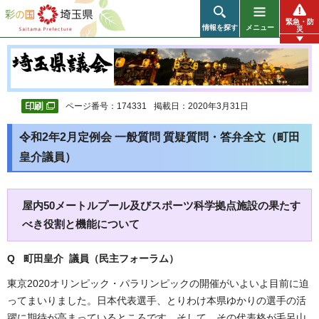
彩の国 埼玉県
緊急・防
情報を探す
メニュー
災
ページ番号：174331
掲載日：2020年3月31日
令和2年2月定例会 一般質問 質疑質問・答弁全文（町田
皇介議員）
屋内50メートルプール及びスポーツ科学拠点施設の果たす
べき役割と機能について
Q 町田皇介 議員（民主フォーラム
）
東京2020オリンピック・パラリンピックの開催がいよいよ目前に迫
ってまいりました。日本代表選手、とりわけ本県ゆかりの選手の活
躍に期待が高まっているところです。そして、その代表格が毛呂山