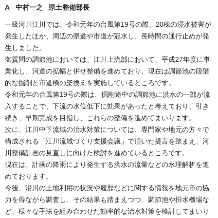
A 中村一之 県土整備部長
一級河川江川では、令和元年の台風第19号の際、20棟の浸水被害が
発生したほか、周辺の県道や市道が冠水し、長時間の通行止めが発
生しました。
御質問の調節池においては、江川上流部において、平成27年度に事
業化し、河道の拡幅と併せ整備を進めており、現在は調節池の段階
的な掘削と市道橋の架換えを実施しているところです。
令和元年の台風第19号の際は、掘削途中の調節池に洪水の一部が流
入することで、下流の水位低下に効果があったと考えており、引き
続き、早期完成を目指し、これらの整備を進めてまいります。
次に、江川中下流域の治水対策については、専門家や地元の方々で
構成される「江川流域づくり支援会議」で頂いた提言を踏まえ、河
川整備計画の見直しに向けた検討を進めているところです。
現在は、計画の降雨により発生する洪水の流量などの水理解析を進
めております。
今後、沿川の土地利用の状況や履歴などに関する情報を地元市の協
力を得ながら調査し、その結果も踏まえつつ、調節池や排水機場な
ど、様々な手法を組み合わせた効率的な治水対策を検討してまいり