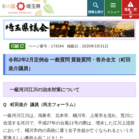
彩の国 埼玉県
緊急・防
情報を探す
メニュー
災
ページ番号：174344
掲載日：2020年3月31日
令和2年2月定例会 一般質問 質疑質問・答弁全文（町田
皇介議員）
一級河川江川の治水対策について
Q 町田皇介 議員（民主フォーラム
）
一級河川江川は、鴻巣市、北本市、桶川市、上尾市を流れ、荒川に
合流する河川で、平成27年の台風11号の際は、増水した江川上流部
において、桶川市内の高校に通う女子生徒が亡くなられるという大
変痛ましい事故も起こりました。