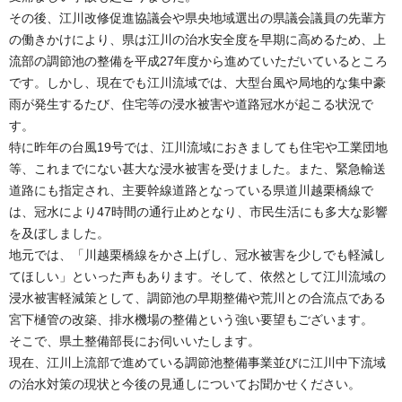
その後、江川改修促進協議会や県央地域選出の県議会議員の先輩方
の働きかけにより、県は江川の治水安全度を早期に高めるため、上
流部の調節池の整備を平成27年度から進めていただいているところ
です。しかし、現在でも江川流域では、大型台風や局地的な集中豪
雨が発生するたび、住宅等の浸水被害や道路冠水が起こる状況で
す。
特に昨年の台風19号では、江川流域におきましても住宅や工業団地
等、これまでにない甚大な浸水被害を受けました。また、緊急輸送
道路にも指定され、主要幹線道路となっている県道川越栗橋線で
は、冠水により47時間の通行止めとなり、市民生活にも多大な影響
を及ぼしました。
地元では、「川越栗橋線をかさ上げし、冠水被害を少しでも軽減し
てほしい」といった声もあります。そして、依然として江川流域の
浸水被害軽減策として、調節池の早期整備や荒川との合流点である
宮下樋管の改築、排水機場の整備という強い要望もございます。
そこで、県土整備部長にお伺いいたします。
現在、江川上流部で進めている調節池整備事業並びに江川中下流域
の治水対策の現状と今後の見通しについてお聞かせください。