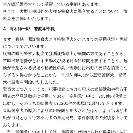
犬が嘱託警察犬として活躍している事例もあります。
そこで、大型犬種以外の犬種を警察犬に導入することについて、御
所見をお伺いいたします。
A 高木紳一郎 警察本部長
まず、直轄・嘱託警察犬と直轄警備犬のこれまでの活用状況と実績
についてでございます。
従前の嘱託警察犬制度では嘱託指導士が民間の方であることから、
常時出動態勢がとれず出動及び現場到着に時間を要することや、危
険が予想される現場や秘匿性の高い現場には出動の要請を慎重にな
らざるを得なかったことから、平成31年4月から直轄警察犬・警備
犬の運用を開始いたしました。
警察犬につきましては、犯罪捜査における犯人の追跡活動や行方不
明者の発見活動等に活用しており、令和元年中は、793件の現場に
出動し、そのうち直轄警察犬は201件の現場に出動しております。
直轄警察犬の導入により運用範囲が拡大されたほか、より迅速な出
動が可能となり行方不明者の早期発見、事件解明等の実績を上げて
おります。
また、警備犬につきましては、施設等に仕掛けられた爆発物の探知