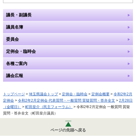
議長・副議長
議員名簿
委員会
定例会・臨時会
各種ご案内
議会広報
トップページ
>
埼玉県議会トップ
>
定例会・臨時会
>
定例会概要
>
令和2年2月
定例会
>
令和2年2月定例会 代表質問・一般質問 質疑質問・答弁全文
>
2月28日
（金曜日）
>
町田皇介（民主フォーラム）
> 令和2年2月定例会 一般質問 質疑
質問・答弁全文（町田皇介議員）
ページの先頭へ戻る