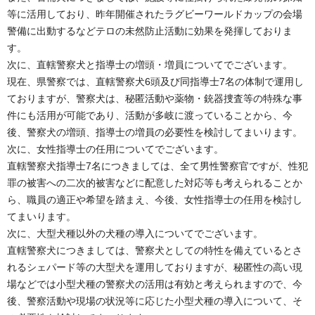
等に活用しており、昨年開催されたラグビーワールドカップの会場
警備に出動するなどテロの未然防止活動に効果を発揮しておりま
す。
次に、直轄警察犬と指導士の増頭・増員についてでございます。
現在、県警察では、直轄警察犬6頭及び同指導士7名の体制で運用し
ておりますが、警察犬は、秘匿活動や薬物・銃器捜査等の特殊な事
件にも活用が可能であり、活動が多岐に渡っていることから、今
後、警察犬の増頭、指導士の増員の必要性を検討してまいります。
次に、女性指導士の任用についてでございます。
直轄警察犬指導士7名につきましては、全て男性警察官ですが、性犯
罪の被害への二次的被害などに配意した対応等も考えられることか
ら、職員の適正や希望を踏まえ、今後、女性指導士の任用を検討し
てまいります。
次に、大型犬種以外の犬種の導入についてでございます。
直轄警察犬につきましては、警察犬としての特性を備えているとさ
れるシェパード等の大型犬を運用しておりますが、秘匿性の高い現
場などでは小型犬種の警察犬の活用は有効と考えられますので、今
後、警察活動や現場の状況等に応じた小型犬種の導入について、そ