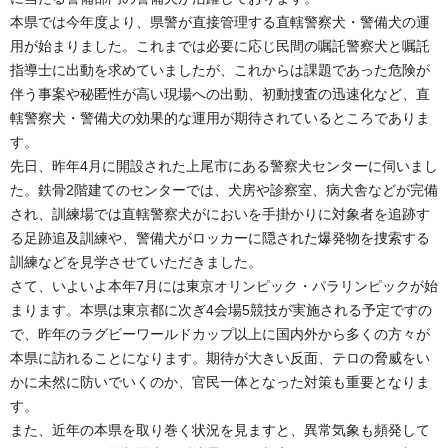
本県では今年度より、県警が直接管理する直轄警察犬・警備犬の運
用が始まりました。これまでは必要に応じ民間の嘱託警察犬と嘱託
指導士に出動を求めていましたが、これからは課題であった危険が
伴う事案や秘匿性が高い現場への出動、初動捜査の迅速化など、直
轄警察犬・警備犬の効果的な運用が期待されているところでありま
す。
先日、昨年4月に開設された上尾市にある警察犬センターに伺いまし
た。鉄骨2階建てのセンターでは、犬房や診察室、病犬舎などが完備
され、訓練場では直轄警察犬がにおいを手掛かりに対象者を追跡す
る足跡追及訓練や、警備犬がロッカーに隠された爆発物を捜索する
訓練などを見学させていただきました。
さて、いよいよ本年7月には東京オリンピック・パラリンピックが始
まります。本県は東京都に次ぎ4会場5競技が実施される予定ですの
で、昨年のラグビーワールドカップ以上に国内外から多くの方々が
本県に訪れることになります。期待が大きい反面、テロの脅威をい
かに未然に防いでいくのか、官民一体となった対策も重要となりま
す。
また、近年の本県を取り巻く状況を見ますと、異常気象も頻発して