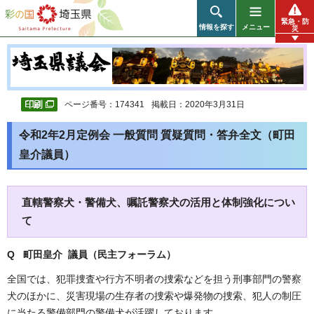
彩の国 埼玉県
緊急・防
情報を探す
メニュー
災
ページ番号：174341
掲載日：2020年3月31日
令和2年2月定例会 一般質問 質疑質問・答弁全文（町田
皇介議員）
直轄警察犬・警備犬、嘱託警察犬の活用と体制強化につい
て
Q 町田皇介 議員（民主フォーラム
）
全国では、犯罪捜査や行方不明者の捜索などを担う刑事部門の警察
犬のほかに、災害現場の生存者の捜索や爆発物の捜索、犯人の制圧
に当たる警備部門の警備犬が活躍しております。