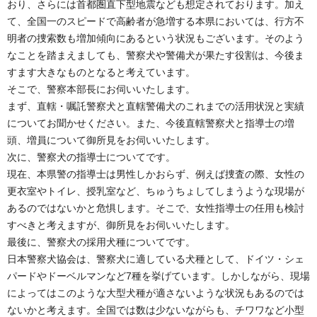
おり、さらには首都圏直下型地震なども想定されております。加え
て、全国一のスピードで高齢者が急増する本県においては、行方不
明者の捜索数も増加傾向にあるという状況もございます。そのよう
なことを踏まえましても、警察犬や警備犬が果たす役割は、今後ま
すます大きなものとなると考えています。
そこで、警察本部長にお伺いいたします。
まず、直轄・嘱託警察犬と直轄警備犬のこれまでの活用状況と実績
についてお聞かせください。また、今後直轄警察犬と指導士の増
頭、増員について御所見をお伺いいたします。
次に、警察犬の指導士についてです。
現在、本県警の指導士は男性しかおらず、例えば捜査の際、女性の
更衣室やトイレ、授乳室など、ちゅうちょしてしまうような現場が
あるのではないかと危惧します。そこで、女性指導士の任用も検討
すべきと考えますが、御所見をお伺いいたします。
最後に、警察犬の採用犬種についてです。
日本警察犬協会は、警察犬に適している犬種として、ドイツ・シェ
パードやドーベルマンなど7種を挙げています。しかしながら、現場
によってはこのような大型犬種が適さないような状況もあるのでは
ないかと考えます。全国では数は少ないながらも、チワワなど小型