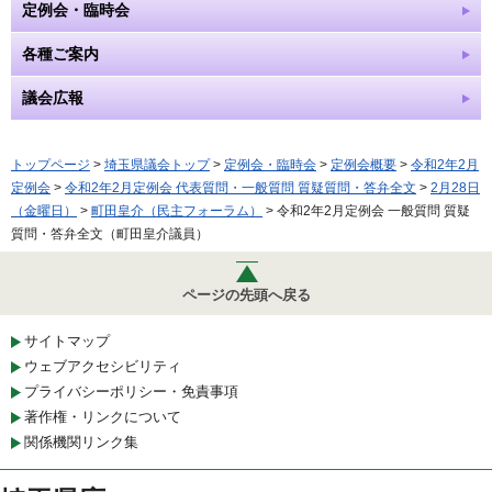
定例会・臨時会
各種ご案内
議会広報
トップページ
>
埼玉県議会トップ
>
定例会・臨時会
>
定例会概要
>
令和2年2月
定例会
>
令和2年2月定例会 代表質問・一般質問 質疑質問・答弁全文
>
2月28日
（金曜日）
>
町田皇介（民主フォーラム）
> 令和2年2月定例会 一般質問 質疑
質問・答弁全文（町田皇介議員）
ページの先頭へ戻る
サイトマップ
ウェブアクセシビリティ
プライバシーポリシー・免責事項
著作権・リンクについて
関係機関リンク集