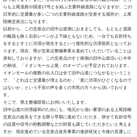
らも上尾道路や国道17号とを結ぶ主要幹線道路になりますが、この
日常的に交通量が多い二つの主要幹線道路が交差する場所が、上尾
陸橋交差点になります。
以前から、この交差点の旧中山道側におきましても、もともと道路
の幅員も狭く右折レーンが上下線ともないため、一台でも右折待ち
をするとすぐに渋滞が発生するという慢性的な渋滞箇所となってお
ります。現在、県が交差点整備事業を進めていただいていることは
承知しておりますが、この交差点のすぐ南側の旧中山道沿いに今年
の秋頃、「イオンモール上尾」のオープンが予定されております。
イオンモールの複数の出入口は全て旧中山道につながるということ
で、「どれほど交通量が増えるのか」「更に渋滞がひどくなるので
はないか」という不安の声を多くの市民の方々から頂いておりま
す。
そこで、県土整備部長にお伺いいたします。
旧中山道の渋滞緩和のためにも、地元から強い要望のある上尾陸橋
交差点の改良をできる限り早期に進めていただき、併せて右折信号
の設置や信号の秒数調整などの対策も講じていただきたいと考えま
すが、現在進めている交差点改良事業の進捗状況と今後の見通しに