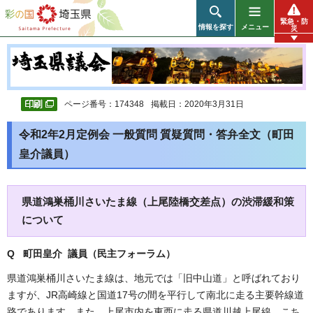
彩の国 埼玉県
緊急・防
情報を探す
メニュー
災
ページ番号：174348
掲載日：2020年3月31日
令和2年2月定例会 一般質問 質疑質問・答弁全文（町田
皇介議員）
県道鴻巣桶川さいたま線（上尾陸橋交差点）の渋滞緩和策
について
Q 町田皇介 議員（民主フォーラム
）
県道鴻巣桶川さいたま線は、地元では「旧中山道」と呼ばれており
ますが、JR高崎線と国道17号の間を平行して南北に走る主要幹線道
路であります。また、上尾市内を東西に走る県道川越上尾線、こち