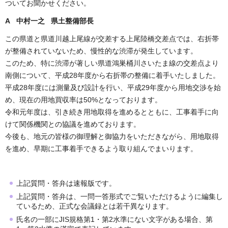
ついてお聞かせください。
A 中村一之 県土整備部長
この県道と県道川越上尾線が交差する上尾陸橋交差点では、右折帯
が整備されていないため、慢性的な渋滞が発生しています。
このため、特に渋滞が著しい県道鴻巣桶川さいたま線の交差点より
南側について、平成28年度から右折帯の整備に着手いたしました。
平成28年度には測量及び設計を行い、平成29年度から用地交渉を始
め、現在の用地買収率は50%となっております。
令和元年度は、引き続き用地取得を進めるとともに、工事着手に向
けて関係機関との協議を進めております。
今後も、地元の皆様の御理解と御協力をいただきながら、用地取得
を進め、早期に工事着手できるよう取り組んでまいります。
上記質問・答弁は速報版です。
上記質問・答弁は、一問一答形式でご覧いただけるように編集し
ているため、正式な会議録とは若干異なります。
氏名の一部にJIS規格第1・第2水準にない文字がある場合、第