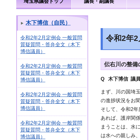
埼玉県議会トップ
議長・副議長
木下博信（自民）
令和2年
令和2年2月定例会 一般質問
質疑質問・答弁全文（木下
博信議員）
伝右川の整備
令和2年2月定例会 一般質問
質疑質問・答弁全文（木下
Q 木下博信 議
博信議員）
まず、川の国埼
令和2年2月定例会 一般質問
の進捗状況をお
質疑質問・答弁全文（木下
博信議員）
そして、令和2
あれば、護岸関
令和2年2月定例会 一般質問
まうことは、水
質疑質問・答弁全文（木下
は水への親しみ
博信議員）