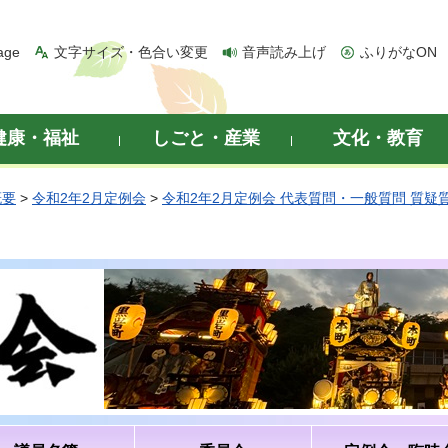
age
文字サイズ・色合い変更
音声読み上げ
ふりがなON
健康・福祉
しごと・産業
文化・教育
概要
>
令和2年2月定例会
>
令和2年2月定例会 代表質問・一般質問 質疑