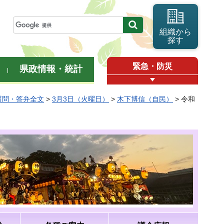
組織から
探す
緊急・防災
県政情報・統計
質問・答弁全文
>
3月3日（火曜日）
>
木下博信（自民）
> 令和