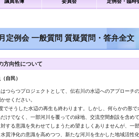
議員名簿
委員会
定例会・臨時
2月定例会 一般質問 質疑質問・答弁全文
の方向性について
員（自民
）
玉はつらつプロジェクトとして、伝右川の水辺へのアプローチ
聞かせください。
年度でそうした水辺の再生も終わります。しかし、何らかの形で
係だけでなく、一部河川を覆っての緑地、交流空間創設を含め
に対する意識を失わせてしまうため望ましくありませんが、一
、水質浄化の意識を高めつつ、新たな河川を生かした地域活性