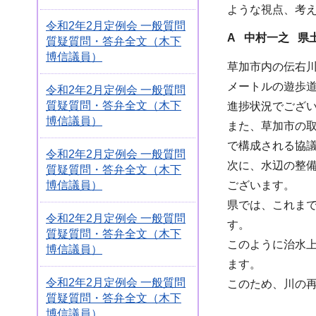
ような視点、考
令和2年2月定例会 一般質問
A 中村一之 県
質疑質問・答弁全文（木下
博信議員）
草加市内の伝右川
メートルの遊歩道
令和2年2月定例会 一般質問
質疑質問・答弁全文（木下
進捗状況でござ
博信議員）
また、草加市の
で構成される協
令和2年2月定例会 一般質問
次に、水辺の整
質疑質問・答弁全文（木下
博信議員）
ございます。
県では、これま
令和2年2月定例会 一般質問
す。
質疑質問・答弁全文（木下
このように治水
博信議員）
ます。
令和2年2月定例会 一般質問
このため、川の
質疑質問・答弁全文（木下
博信議員）