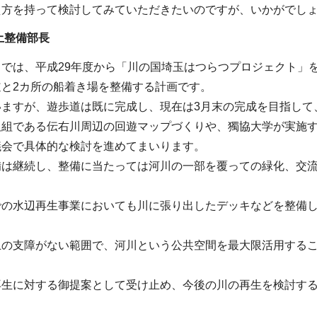
え方を持って検討してみていただきたいのですが、いかがでし
土整備部長
では、平成29年度から「川の国埼玉はつらつプロジェクト」を
と2カ所の船着き場を整備する計画です。
いますが、遊歩道は既に完成し、現在は3月末の完成を目指して
取組である伝右川周辺の回遊マップづくりや、獨協大学が実施
議会で具体的な検討を進めてまいります。
備は継続し、整備に当たっては河川の一部を覆っての緑化、交
での水辺再生事業においても川に張り出したデッキなどを整備
上の支障がない範囲で、河川という公共空間を最大限活用する
再生に対する御提案として受け止め、今後の川の再生を検討す