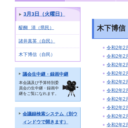
3月3日（火曜日）
木下博信
醍醐 清（県民）
諸井真英（自民）
令和2年2
木下博信（自民）
令和2年2
令和2年2
令和2年2
議会生中継・録画中継
令和2年2
本会議及び予算特別委
員会の生中継・録画中
令和2年2
継をご覧になれます。
令和2年2
令和2年2
会議録検索システム（別ウ
令和2年2
ィンドウで開きます）
令和2年2