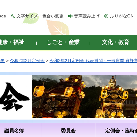
age
文字サイズ・色合い変更
音声読み上げ
ふりがなON
健康・福祉
しごと・産業
文化・教育
概要
>
令和2年2月定例会
>
令和2年2月定例会 代表質問・一般質問 質疑
議員名簿
委員会
定例会・臨時