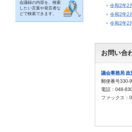
会議録の内容を、検索
令和2年2
したい言葉や発言者な
どで検索できます。
令和2年2
令和2年2
お問い合
議会事務局
政
郵便番号330
電話：048-830
ファックス：048