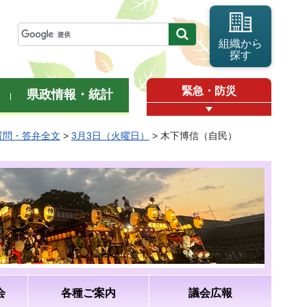
組織から
探す
緊急・防災
県政情報・統計
質問・答弁全文
>
3月3日（火曜日）
> 木下博信（自民）
会
各種ご案内
議会広報