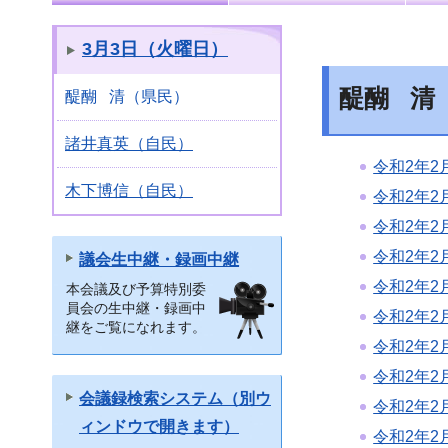
3月3日（火曜日）
醍醐 清
醍醐 清（県民）
諸井真英（自民）
令和2年2
木下博信（自民）
令和2年2
令和2年2
令和2年2
議会生中継・録画中継
令和2年2
本会議及び予算特別委
員会の生中継・録画中
令和2年2
継をご覧になれます。
令和2年2
令和2年2
会議録検索システム（別ウ
令和2年2
ィンドウで開きます）
令和2年2