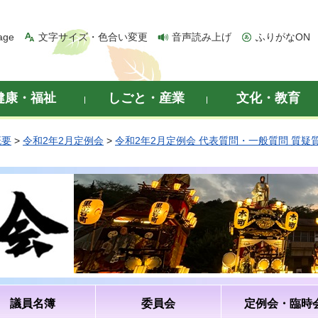
age
文字サイズ・色合い変更
音声読み上げ
ふりがなON
健康・福祉
しごと・産業
文化・教育
概要
>
令和2年2月定例会
>
令和2年2月定例会 代表質問・一般質問 質疑
議員名簿
委員会
定例会・臨時