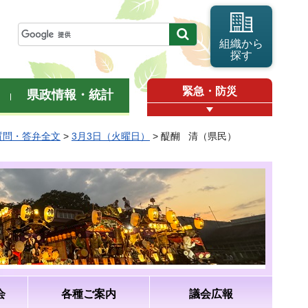
組織から
探す
緊急・防災
県政情報・統計
質問・答弁全文
>
3月3日（火曜日）
> 醍醐 清（県民）
会
各種ご案内
議会広報