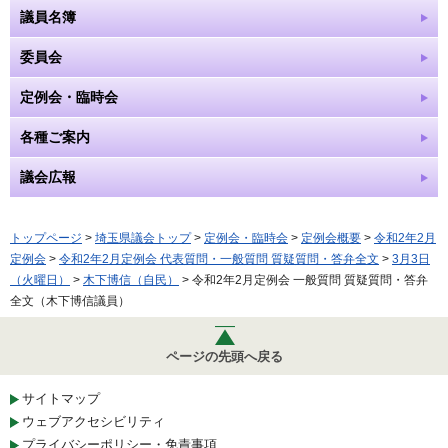
議員名簿
委員会
定例会・臨時会
各種ご案内
議会広報
トップページ
>
埼玉県議会トップ
>
定例会・臨時会
>
定例会概要
>
令和2年2月
定例会
>
令和2年2月定例会 代表質問・一般質問 質疑質問・答弁全文
>
3月3日
（火曜日）
>
木下博信（自民）
> 令和2年2月定例会 一般質問 質疑質問・答弁
全文（木下博信議員）
ページの先頭へ戻る
サイトマップ
ウェブアクセシビリティ
プライバシーポリシー・免責事項