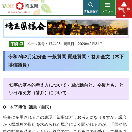
彩の国 埼玉県
緊急・防
情報を探す
メニュー
災
ページ番号：174495
掲載日：2020年3月31日
令和2年2月定例会 一般質問 質疑質問・答弁全文（木下
博信議員）
知事の基本的考え方について - 国の動向と、今後とも、と
いう考え方（答弁）について -
Q 木下博信 議員（自民
）
答弁に多用されるこの表現、知事はどうお考えになりますか。議会
から県単独の取組を求められた場合によく聞かれるのが、「国や他
県の動向を踏まえ」という答弁です。これを県の姿勢として是認さ