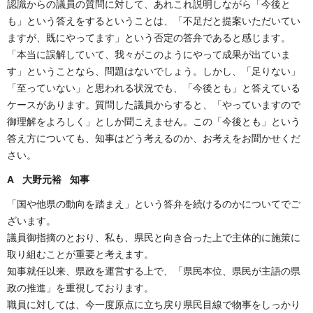
認識からの議員の質問に対して、あれこれ説明しながら「今後と
も」という答えをするということは、「不足だと提案いただいてい
ますが、既にやってます」という否定の答弁であると感じます。
「本当に誤解していて、我々がこのようにやって成果が出ていま
す」ということなら、問題はないでしょう。しかし、「足りない」
「至っていない」と思われる状況でも、「今後とも」と答えている
ケースがあります。質問した議員からすると、「やっていますので
御理解をよろしく」としか聞こえません。この「今後とも」という
答え方についても、知事はどう考えるのか、お考えをお聞かせくだ
さい。
A 大野元裕 知事
「国や他県の動向を踏まえ」という答弁を続けるのかについてでご
ざいます。
議員御指摘のとおり、私も、県民と向き合った上で主体的に施策に
取り組むことが重要と考えます。
知事就任以来、県政を運営する上で、「県民本位、県民が主語の県
政の推進」を重視しております。
職員に対しては、今一度原点に立ち戻り県民目線で物事をしっかり