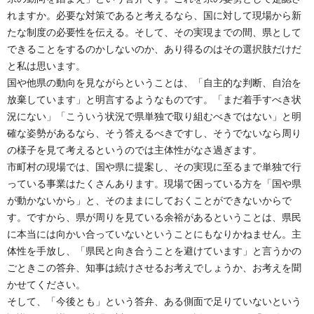
れますか。必要な対策であると考えるなら、国に対して現場から新
たな制度の必要性を伝える。そして、その実現までの間、県として
できることをするのかしないのか、あり得るのはその選択肢だけだ
と私は思います。
国や他県の動向を見ながらということは、「自主的な判断、自治を
放棄しています」と明言するようなものです。「まだ着手すべき状
況にない」「こういう状況で県単独で取り組むべきではない」と明
確な姿勢があるなら、そう答えるべきですし、そうでないなら周り
の様子を見て考えるというのでは主体性がなさ過ぎます。
市町村の現場では、国や県に提案し、その実現に至るまで単独で行
っている事業はたくさんあります。現場で困っている方を「国や県
が動かないから」と、そのままにしておくことができないからで
す。ですから、県が周りを見ている余裕があるということは、県民
に本当には向かい合っていないということにもなりかねません。主
体性を手放し、「県民と向き合うことを避けています」と言うかの
ごときこの答弁、知事は続けさせるお考えでしょうか、お考えを聞
かせてください。
そして、「今後とも」という答弁、ある側面で足りていないという