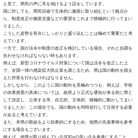
と見て、県民の声に耳を傾けるよう話をしています。
国に対しても、県民目線で主体的に施策に取り組むという観点か
ら、制度改正や施策支援などの要望をこれまで積極的に行ってまい
りました。
こうした姿勢を答弁にしっかりと盛り込むことは極めて重要だと考
えています。
一方で、国が法令や制度の改正を検討している場合、それと歩調を
合わせなければならない時もあります。
例えば、新型コロナウイルス対策について国は法令を改正した上
で、全国一律の感染拡大防止策を講じるため、県は国の動向を踏ま
えた対策を行わなければなりません。
しかしながら、このように国の動向を見極めつつも、例えば、学校
の休業措置の具体については、政府より正式な通知が来る前に県と
して決定し、公表する等、自立的、主体的、積極的に動かしてまい
りましたが、この場合でも、国の動向を同時並行して注視する必要
があると考えています。
また、本県の取組をより効果的にするため、他県の先進事例を参考
にする場合もございます。
例えば、他県が取り組んでいるSDGsの良い点を参考にすること