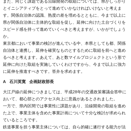
また、同じく課題である沿線開発の取組については、県がしっかり
とイニシアティブをとって進めていかなければいけないと考えま
す。関係自治体の認識、熟度の差を埋めるとともに、今まで以上に
県が関係自治体に主体的な取組を促し、延伸に向けた土台づくりを
スピード感を持って進めていくべきと考えますが、いかがでしょう
か。
東京都において事業の検討が進んでいる中、本県としても都、関係
自治体と連携し、延伸を確実なものとするために取組を前へと進め
るべきと考えます。あえて、あと数マイルプロジェクトという形で
延伸に向けた取組を実施していくわけですから、今まで以上に強力
に延伸を推進すべきです。答弁を求めます。
A 石川英寛 企画財政部長
大江戸線の延伸につきましては、平成28年の交通政策審議会答申に
おいて、都心部とのアクセス向上に意義があるとされました。
一方で、県内区間では事業性に課題があり、沿線開発の取組を進め
た上で、事業主体を含めた事業計画について十分な検討が求められ
ているところです。
鉄道事業を担う事業主体については、自ら的確に遂行する能力が法