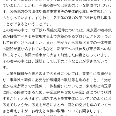
ていました。しかし、今回の答申では前回のような順位付けは行わ
ず、関係地方公共団体や鉄道事業者等の主体的な取組を重視したも
のとなっています。すなわち、各主体の努力次第で延伸を勝ち取る
ことができるということです。
この答申の中で、地下鉄12号線の延伸については、東京圏の都市鉄
道が目指すべき姿を実現する上で意義のあるプロジェクトの一つと
して位置付けられました。また、光が丘から東所沢までの一体整備
の記述が盛り込まれているなど、新座市への延伸及び東所沢への結
節に向けて、前回の答申から大きく前進した内容となっています。
その答申の中には、課題として以下のようなことが示されていま
す。
「大泉学園町から東所沢までの延伸については、事業性に課題があ
り、事業性の確保に必要な沿線開発の取組等を進めること」「光が
丘から東所沢までの延伸（一体整備）については、東京都と埼玉県
に跨がる路線であるため、事業主体を含めた事業計画について検討
すること」とあります。課題である事業主体についてどのようにお
考えでしょうか。考えを早急にまとめ、都との交渉を進めていくべ
きと考えますが、お考えと今後の取組についてお聞きします。