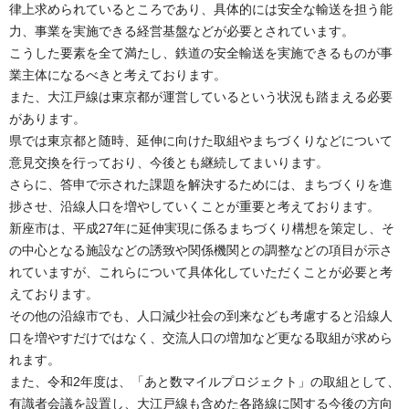
律上求められているところであり、具体的には安全な輸送を担う能
力、事業を実施できる経営基盤などが必要とされています。
こうした要素を全て満たし、鉄道の安全輸送を実施できるものが事
業主体になるべきと考えております。
また、大江戸線は東京都が運営しているという状況も踏まえる必要
があります。
県では東京都と随時、延伸に向けた取組やまちづくりなどについて
意見交換を行っており、今後とも継続してまいります。
さらに、答申で示された課題を解決するためには、まちづくりを進
捗させ、沿線人口を増やしていくことが重要と考えております。
新座市は、平成27年に延伸実現に係るまちづくり構想を策定し、そ
の中心となる施設などの誘致や関係機関との調整などの項目が示さ
れていますが、これらについて具体化していただくことが必要と考
えております。
その他の沿線市でも、人口減少社会の到来なども考慮すると沿線人
口を増やすだけではなく、交流人口の増加など更なる取組が求めら
れます。
また、令和2年度は、「あと数マイルプロジェクト」の取組として、
有識者会議を設置し、大江戸線も含めた各路線に関する今後の方向