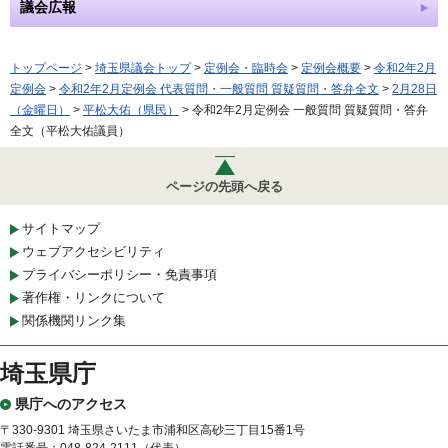
議会広報
トップページ
>
埼玉県議会トップ
>
定例会・臨時会
>
定例会概要
>
令和2年2月
定例会
>
令和2年2月定例会 代表質問・一般質問 質疑質問・答弁全文
>
2月28日
（金曜日）
>
平松大佑（県民）
> 令和2年2月定例会 一般質問 質疑質問・答弁
全文（平松大佑議員）
ページの先頭へ戻る
サイトマップ
ウェブアクセシビリティ
プライバシーポリシー・免責事項
著作権・リンクについて
関係機関リンク集
埼玉県庁
県庁へのアクセス
〒330-9301 埼玉県さいたま市浦和区高砂三丁目15番1号