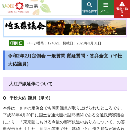
彩の国 埼玉県
緊急・防
情報を探す
メニュー
災
ページ番号：174321
掲載日：2020年3月31日
令和2年2月定例会 一般質問 質疑質問・答弁全文（平松
大佑議員）
大江戸線延伸について
Q 平松大佑 議員（県民
）
本件は、さきの定例会でも岡田議員が取り上げられたところです。
平成28年4月20日に国土交通大臣の諮問機関である交通政策審議会
により、「東京圏における今後の都市鉄道のあり方について」の答
申が示されました。前回の答申では、路線ごとに優先順位が示され