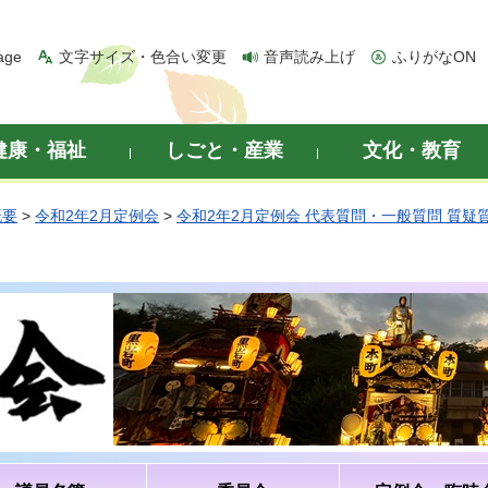
age
文字サイズ・色合い変更
音声読み上げ
ふりがなON
健康・福祉
しごと・産業
文化・教育
概要
>
令和2年2月定例会
>
令和2年2月定例会 代表質問・一般質問 質疑
）