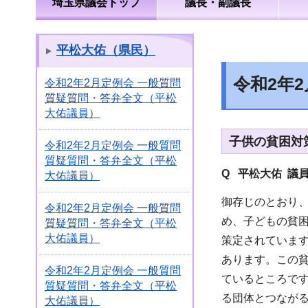
埼玉県議会トップ
議長・副議長
平松大佑（県民）
令和2年
令和2年2月定例会 一般質問
質疑質問・答弁全文（平松
大佑議員）
子供の貧困対
令和2年2月定例会 一般質問
質疑質問・答弁全文（平松
Q 平松大佑 議
大佑議員）
御存じのとおり
令和2年2月定例会 一般質問
め、子どもの貧困
質疑質問・答弁全文（平松
大佑議員）
策定されていま
あります。この
令和2年2月定例会 一般質問
ているところで
質疑質問・答弁全文（平松
る団体とつなが
大佑議員）