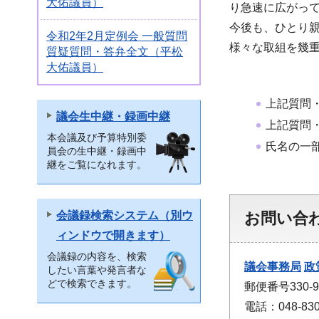
大佑議員）
り急速に広がっ
今後も、ひとり
令和2年2月定例会 一般質問
様々な取組を幾
質疑質問・答弁全文（平松
大佑議員）
上記質問
議会生中継・録画中継
上記質問
本会議及び予算特別委
氏名の一
員会の生中継・録画中
継をご覧になれます。
お問い合
会議録検索システム（別ウ
ィンドウで開きます）
会議録の内容を、検索
議会事務局
政
したい言葉や発言者な
どで検索できます。
郵便番号330
電話：048-830