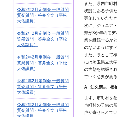
また、県内市町
令和2年2月定例会 一般質問
状態にある子供
質疑質問・答弁全文（平松
実施していただ
大佑議員）
次に、ジュニア
県が3か年のモ
令和2年2月定例会 一般質問
質疑質問・答弁全文（平松
業を継続するか
大佑議員）
のないようにす
また、県として
令和2年2月定例会 一般質問
には埼玉県立大
質疑質問・答弁全文（平松
大佑議員）
の実態を把握さ
ていく必要があ
令和2年2月定例会 一般質問
質疑質問・答弁全文（平松
A 知久清志 福
大佑議員）
まず、市町村を
令和2年2月定例会 一般質問
市町村の子供の
質疑質問・答弁全文（平松
声が寄せられて
大佑議員）