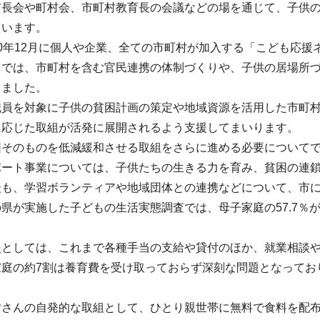
市長会や町村会、市町村教育長の会議などの場を通じて、子供
ています。
0年12月に個人や企業、全ての市町村が加入する「こども応援
クでは、市町村を含む官民連携の体制づくりや、子供の居場所
きました。
職員を対象に子供の貧困計画の策定や地域資源を活用した市町
に応じた取組が活発に展開されるよう支援してまいります。
困そのものを低減緩和させる取組をさらに進める必要について
ポート事業については、子供たちの生きる力を育み、貧困の連
後も、学習ボランティアや地域団体との連携などについて、市
県が実施した子どもの生活実態調査では、母子家庭の57.7％
援としては、これまで各種手当の支給や貸付のほか、就業相談
家庭の約7割は養育費を受け取っておらず深刻な問題となってお
皆さんの自発的な取組として、ひとり親世帯に無料で食料を配