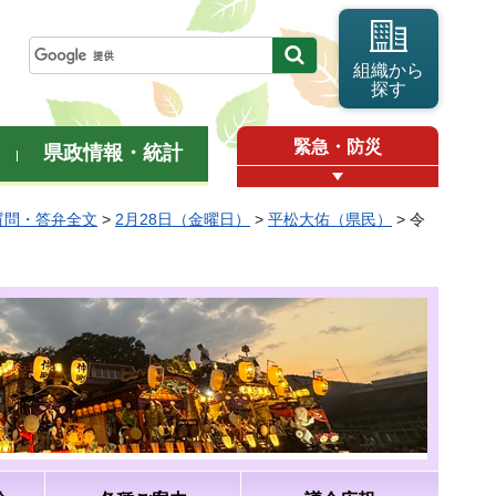
組織から
探す
緊急・防災
県政情報・統計
質問・答弁全文
>
2月28日（金曜日）
>
平松大佑（県民）
> 令