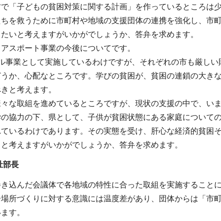
村で「子どもの貧困対策に関する計画」を作っているところは
たちを救うために市町村や地域の支援団体の連携を強化し、市
きたいと考えますがいかがでしょうか、答弁を求めます。
・アスポート事業の今後についてです。
デル事業として実施しているわけですが、それぞれの市も厳しい
どうか、心配なところです。学びの貧困が、貧困の連鎖の大き
べきと考えます。
様々な取組を進めているところですが、現状の支援の中で、いま
学の協力の下、県として、子供が貧困状態にある家庭について
れているわけであります。その実態を受け、肝心な経済的貧困
ると考えますがいかがでしょうか、答弁を求めます。
祉部長
巻き込んだ会議体で各地域の特性に合った取組を実施すること
居場所づくりに対する意識には温度差があり、団体からは「市
います。