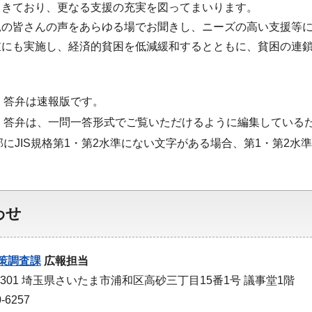
てきており、更なる支援の充実を図ってまいります。
親の皆さんの声をあらゆる場でお聞きし、ニーズの高い支援等
重にも実施し、経済的貧困を低減緩和するとともに、貧困の連
・答弁は速報版です。
・答弁は、一問一答形式でご覧いただけるように編集している
部にJIS規格第1・第2水準にない文字がある場合、第1・第2
わせ
策調査課
広報担当
-9301 埼玉県さいたま市浦和区高砂三丁目15番1号 議事堂1階
-6257