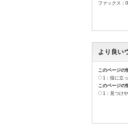
ファックス：048
より良い
このページの
1：役に立
このページの
1：見つけ