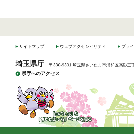
サイトマップ
ウェブアクセシビリティ
プライ
埼玉県庁
〒330-9301 埼玉県さいたま市浦和区高砂三
県庁へのアクセス
「コバトン」&「さいた
まっち」