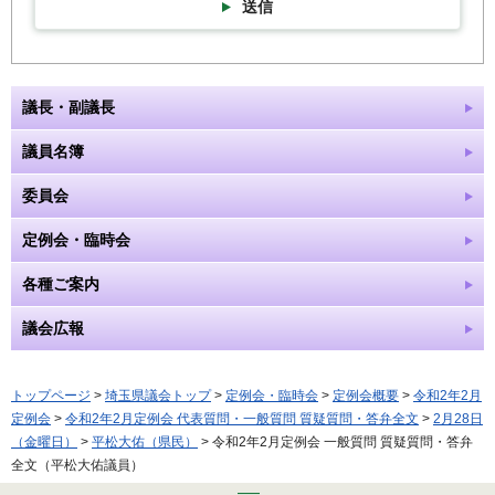
送信
議長・副議長
議員名簿
委員会
定例会・臨時会
各種ご案内
議会広報
トップページ
>
埼玉県議会トップ
>
定例会・臨時会
>
定例会概要
>
令和2年2月
定例会
>
令和2年2月定例会 代表質問・一般質問 質疑質問・答弁全文
>
2月28日
（金曜日）
>
平松大佑（県民）
> 令和2年2月定例会 一般質問 質疑質問・答弁
全文（平松大佑議員）