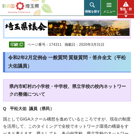
彩の国 埼玉県
緊急・防
情報を探す
メニュー
災
ページ番号：174311
掲載日：2020年3月31日
令和2年2月定例会 一般質問 質疑質問・答弁全文（平松
大佑議員）
県内市町村の小学校・中学校、県立学校の校内ネットワー
クの整備について
Q 平松大佑 議員（県民
）
国としてGIGAスクール構想を進めているところですが、現在の制度
を活用して、このタイミングで全校でネットワーク環境の構築をす
べきと考えます。県としても、各小中学校、県立学校のネットワー