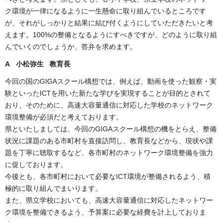
ク環境が一律になるように一生懸命に取り組んでいるところです
が、それがしっかりと結果に結び付くようにしていただきたいと考
えます。100%の整備となるようにすべきですが、どのように取り組
んでいくのでしょうか、答弁を求めます。
A 小松弥生 教育長
今回の国のGIGAスクール構想では、例えば、動画を使った観察・実
験といったICTを用いた新たな学びを実現することが目的とされて
おり、そのために、高速大容量通信に対応した学校のネットワーク
環境整備が必須だと考えております。
県といたしましては、今回のGIGAスクール構想の機をとらえ、整備
状況に課題のある市町村を直接訪問し、教育長などから、現状や課
題を丁寧に聴取するなど、各市町村のネットワーク環境整備を強力
に促しております。
今後とも、各市町村において必要なICT環境が整備されるよう、積
極的に取り組んでまいります。
また、県立学校においても、高速大容量通信に対応したネットワー
ク環境を整備できるよう、予算案に必要な経費を計上しておりま