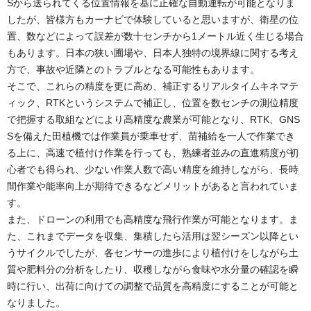
Sから送られてくる位置情報を基に正確な自動運転が可能となりま
したが、皆様方もカーナビで体験していると思いますが、衛星の位
置、数などによって誤差が数十センチから1メートル近く生じる場合
もあります。日本の狭い圃場や、日本人独特の境界線に関する考え
方で、事故や近隣とのトラブルとなる可能性もあります。
そこで、これらの精度を更に高め、補正するリアルタイムキネマテ
ィック、RTKというシステムで補正し、位置を数センチの測位精度
で把握する取組などにより高精度な農業が可能となり、RTK、GNS
Sを備えた田植機では作業員が乗車せず、苗補給を一人で作業でき
る上に、高速で植付け作業を行っても、熟練者並みの直進精度が初
心者でも得られ、少ない作業人数で高い精度を維持しながら、長時
間作業や能率向上が期待できるなどメリットがあると言われていま
す。
また、ドローンの利用でも高精度な飛行作業が可能となります。ま
た、これまでデータを収集、集積したら活用は翌シーズン以降とい
うサイクルでしたが、各センサーの進歩により植付けをしながら土
質や肥料分の分析をしたり、収穫しながら食味や水分量の確認を瞬
時に行い、出荷に向けての調整で品質を高精度にすることが可能と
なりました。