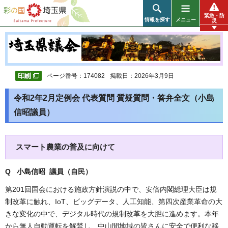
彩の国 埼玉県
緊急・防
情報を探す
メニュー
災
ページ番号：174082
掲載日：2026年3月9日
令和2年2月定例会 代表質問 質疑質問・答弁全文（小島
信昭議員）
スマート農業の普及に向けて
Q 小島信昭 議員（自民
）
第201回国会における施政方針演説の中で、安倍内閣総理大臣は規
制改革に触れ、IoT、ビッグデータ、人工知能、第四次産業革命の大
きな変化の中で、デジタル時代の規制改革を大胆に進めます。本年
から無人自動運転を解禁し、中山間地域の皆さんに安全で便利な移