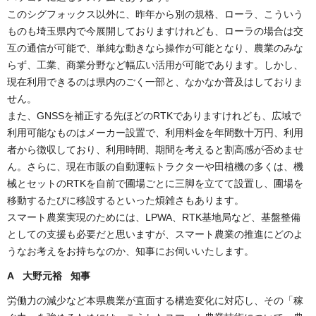
このシグフォックス以外に、昨年から別の規格、ローラ、こういう
ものも埼玉県内で今展開しておりますけれども、ローラの場合は交
互の通信が可能で、単純な動きなら操作が可能となり、農業のみな
らず、工業、商業分野など幅広い活用が可能であります。しかし、
現在利用できるのは県内のごく一部と、なかなか普及はしておりま
せん。
また、GNSSを補正する先ほどのRTKでありますけれども、広域で
利用可能なものはメーカー設置で、利用料金を年間数十万円、利用
者から徴収しており、利用時間、期間を考えると割高感が否めませ
ん。さらに、現在市販の自動運転トラクターや田植機の多くは、機
械とセットのRTKを自前で圃場ごとに三脚を立てて設置し、圃場を
移動するたびに移設するといった煩雑さもあります。
スマート農業実現のためには、LPWA、RTK基地局など、基盤整備
としての支援も必要だと思いますが、スマート農業の推進にどのよ
うなお考えをお持ちなのか、知事にお伺いいたします。
A 大野元裕 知事
労働力の減少など本県農業が直面する構造変化に対応し、その「稼