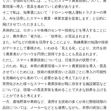
ぐ力」を強めるためには、こうしたスマート農業技術について、農
業現場へ導入・普及を進めていく必要があります。
そこで私は、知事選において「ドローンや無人運転トラクターの導
入、AIを活用したスマート農業・林業支援を促進します」と公約に
掲げさせていただきました。
具体的には、ロボットや各種のセンサー技術などを導入することに
より、農作業の「省力化」・「効率化」が見込まれます。
また、IoTなどの技術を活用することにより、熟練農家の知識や技術
がデータとして蓄積され、いわゆる「見える化」により、次代を担
う農業者がノウハウを円滑に習得できることも見込まれます。
ただし、スマート農業技術については、日進月歩の状態です。
このため、私は、本県の農業現場へスマート農業技術を導入・普及
させていくためには、技術の進捗度合いと品目ごとに導入の可能性
を見極めながら進めていく必要があると考えております。
実用化された様々なスマート農業技術が既に存在する施設園芸など
については、現場への普及実装を進めることで大きな効果を上げる
ことができると考えます。
一方、露地野菜や果樹など、適用する技術の多くが未だ開発段階の
品目については、メーカーなどとも連携しながら、本県の状況に適