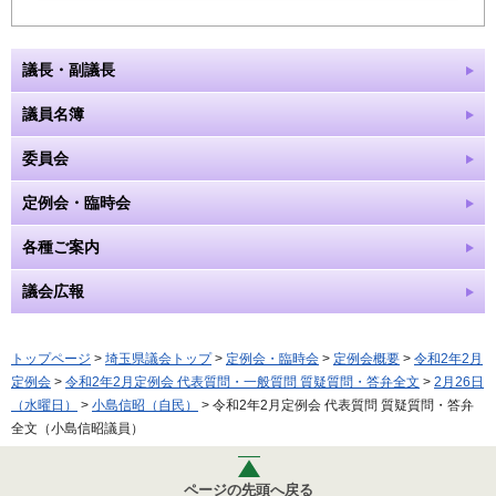
議長・副議長
議員名簿
委員会
定例会・臨時会
各種ご案内
議会広報
トップページ
>
埼玉県議会トップ
>
定例会・臨時会
>
定例会概要
>
令和2年2月
定例会
>
令和2年2月定例会 代表質問・一般質問 質疑質問・答弁全文
>
2月26日
（水曜日）
>
小島信昭（自民）
> 令和2年2月定例会 代表質問 質疑質問・答弁
全文（小島信昭議員）
ページの先頭へ戻る