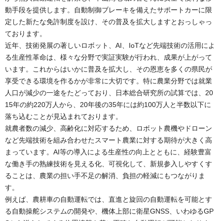
動手段を提供します。自動制御ブレーキを備えたサポートカーに限
定した新たな免許制度を設け、その普及を拡大しますとおっしゃっ
ております。
近年、技術発展の著しいロボット、AI、IoTなど先端技術の活用によ
る生産性革命は、様々な分野で実証実験が行われ、成果が上がって
います。これからはいかに普及を拡大し、その恩恵を多くの県民が
享受できる環境を作るかが非常に大切です。特に農業分野では就業
人口が減少の一途をたどっており、日本総合研究所の試算では、20
15年の約220万人から、20年後の35年には約100万人と半数以下に
落ち込むことが見込まれております。
就農者数の減少、高齢化に対応するため、ロボット農機やドローン
など先端技術を組み合わせたスマート農業に対する期待が大きく高
まっています。AI等の導入による生産性の向上とともに、経験豊富
な働き手の熟練技術を見える化、可視化して、新規参入しやすくす
ることは、農業の担い手不足の解消、負担の軽減にもつながりま
す。
例えば、農耕車の自動運転では、直進と旋回の自動運転を可能とす
る自動操舵システムの開発や、機体上部に衛星GNSS、いわゆるGP