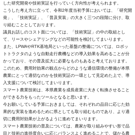
した研究開発や技術実証を行っていく方向性が考えられます。
こうした考え方に立って、令和2年度当初予算においては、「研究開
発」、「技術実証」、「普及実装」の大きく三つの段階に分け、取
り組むこととしております。
議員お話しのコスト面については、「技術実証」の中の取組とし
て、リースやシェアリングなどの可能性を検討してまいります。
また、LPWAやRTK基地局といった基盤の整備については、ロボッ
トトラクタのような自動走行農機などの導入効果を高めることが分
かっており、その普及拡大に必要なものもあると考えております。
このため、費用対効果の観点からどのような通信環境の整備が本県
農業にとって適切なのかを技術実証の一環として見定めた上で、導
入支援について検討してまいります。
スマート農業技術は、本県農業を成長産業に大きく転換させること
ができる力をもったツールとなると思います。
今お願いしている予算におきましては、それぞれの品目に応じた効
果的な実装を進めるために県としても取り組むものであり、より適
切に費用対効果が上がるように進めてまいります。
スマート農業技術の普及については、農家が取り組みやすい形で品
目と技術の進捗度合いに応じバランスよく進めることで、儲かる農