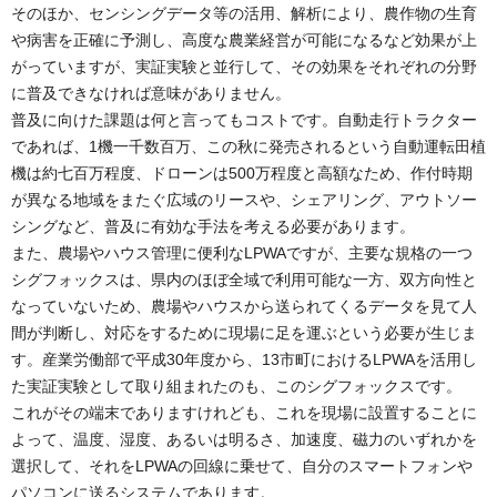
そのほか、センシングデータ等の活用、解析により、農作物の生育
や病害を正確に予測し、高度な農業経営が可能になるなど効果が上
がっていますが、実証実験と並行して、その効果をそれぞれの分野
に普及できなければ意味がありません。
普及に向けた課題は何と言ってもコストです。自動走行トラクター
であれば、1機一千数百万、この秋に発売されるという自動運転田植
機は約七百万程度、ドローンは500万程度と高額なため、作付時期
が異なる地域をまたぐ広域のリースや、シェアリング、アウトソー
シングなど、普及に有効な手法を考える必要があります。
また、農場やハウス管理に便利なLPWAですが、主要な規格の一つ
シグフォックスは、県内のほぼ全域で利用可能な一方、双方向性と
なっていないため、農場やハウスから送られてくるデータを見て人
間が判断し、対応をするために現場に足を運ぶという必要が生じま
す。産業労働部で平成30年度から、13市町におけるLPWAを活用し
た実証実験として取り組まれたのも、このシグフォックスです。
これがその端末でありますけれども、これを現場に設置することに
よって、温度、湿度、あるいは明るさ、加速度、磁力のいずれかを
選択して、それをLPWAの回線に乗せて、自分のスマートフォンや
パソコンに送るシステムであります。