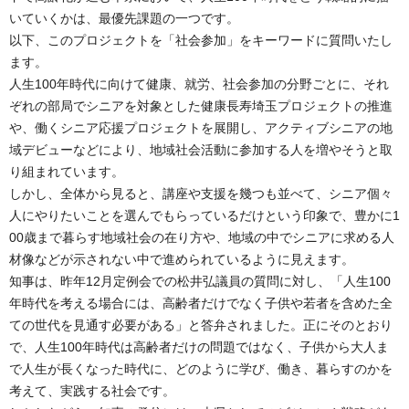
いていくかは、最優先課題の一つです。
以下、このプロジェクトを「社会参加」をキーワードに質問いたし
ます。
人生100年時代に向けて健康、就労、社会参加の分野ごとに、それ
ぞれの部局でシニアを対象とした健康長寿埼玉プロジェクトの推進
や、働くシニア応援プロジェクトを展開し、アクティブシニアの地
域デビューなどにより、地域社会活動に参加する人を増やそうと取
り組まれています。
しかし、全体から見ると、講座や支援を幾つも並べて、シニア個々
人にやりたいことを選んでもらっているだけという印象で、豊かに1
00歳まで暮らす地域社会の在り方や、地域の中でシニアに求める人
材像などが示されない中で進められているように見えます。
知事は、昨年12月定例会での松井弘議員の質問に対し、「人生100
年時代を考える場合には、高齢者だけでなく子供や若者を含めた全
ての世代を見通す必要がある」と答弁されました。正にそのとおり
で、人生100年時代は高齢者だけの問題ではなく、子供から大人ま
で人生が長くなった時代に、どのように学び、働き、暮らすのかを
考えて、実践する社会です。