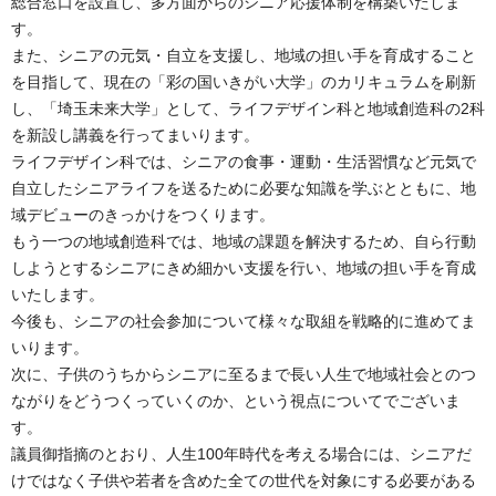
総合窓口を設置し、多方面からのシニア応援体制を構築いたしま
す。
また、シニアの元気・自立を支援し、地域の担い手を育成すること
を目指して、現在の「彩の国いきがい大学」のカリキュラムを刷新
し、「埼玉未来大学」として、ライフデザイン科と地域創造科の2科
を新設し講義を行ってまいります。
ライフデザイン科では、シニアの食事・運動・生活習慣など元気で
自立したシニアライフを送るために必要な知識を学ぶとともに、地
域デビューのきっかけをつくります。
もう一つの地域創造科では、地域の課題を解決するため、自ら行動
しようとするシニアにきめ細かい支援を行い、地域の担い手を育成
いたします。
今後も、シニアの社会参加について様々な取組を戦略的に進めてま
いります。
次に、子供のうちからシニアに至るまで長い人生で地域社会とのつ
ながりをどうつくっていくのか、という視点についてでございま
す。
議員御指摘のとおり、人生100年時代を考える場合には、シニアだ
けではなく子供や若者を含めた全ての世代を対象にする必要がある