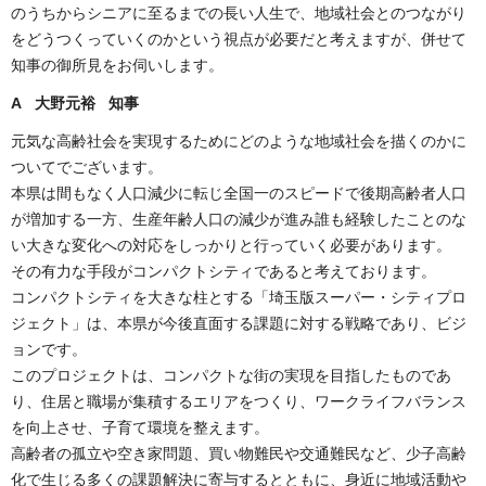
のうちからシニアに至るまでの長い人生で、地域社会とのつながり
をどうつくっていくのかという視点が必要だと考えますが、併せて
知事の御所見をお伺いします。
A 大野元裕 知事
元気な高齢社会を実現するためにどのような地域社会を描くのかに
ついてでございます。
本県は間もなく人口減少に転じ全国一のスピードで後期高齢者人口
が増加する一方、生産年齢人口の減少が進み誰も経験したことのな
い大きな変化への対応をしっかりと行っていく必要があります。
その有力な手段がコンパクトシティであると考えております。
コンパクトシティを大きな柱とする「埼玉版スーパー・シティプロ
ジェクト」は、本県が今後直面する課題に対する戦略であり、ビジ
ョンです。
このプロジェクトは、コンパクトな街の実現を目指したものであ
り、住居と職場が集積するエリアをつくり、ワークライフバランス
を向上させ、子育て環境を整えます。
高齢者の孤立や空き家問題、買い物難民や交通難民など、少子高齢
化で生じる多くの課題解決に寄与するとともに、身近に地域活動や