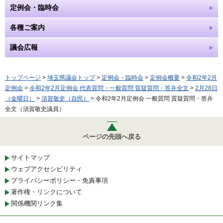
定例会・臨時会
各種ご案内
議会広報
トップページ
>
埼玉県議会トップ
>
定例会・臨時会
>
定例会概要
>
令和2年2月
定例会
>
令和2年2月定例会 代表質問・一般質問 質疑質問・答弁全文
>
2月28日
（金曜日）
>
須賀敬史（自民）
> 令和2年2月定例会 一般質問 質疑質問・答弁
全文（須賀敬史議員）
ページの先頭へ戻る
サイトマップ
ウェブアクセシビリティ
プライバシーポリシー・免責事項
著作権・リンクについて
関係機関リンク集