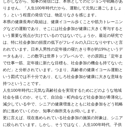
しかしながら、知事の発信には、本県としてのビジョンや戦略があ
りません。「人生100年時代だから、運動して元気に過ごしましょ
う」という程度の発信では、物足りなさを感じます。
本県の健康長寿の取組は、健康イコール歩くことや筋力トレーニン
グなどの運動であり、そこには社会参加が健康に大きく寄与すると
いう重要な視点が欠けているのではないでしょうか。最近の研究で
は、特に社会参加の頻度の低下がフレイルの入口になりやすいと言
われています。日本人男性の定年後の寝たきり率が約19%というデ
ータもあり、この数字は世界トップレベルで、その原因は「定年ま
で仕事一筋、定年後に新たな目標も、社会参加の機会も持てないた
めだ」と分析されています。つまり、高齢者の健康イコール運動と
いう図式では不十分であり、むしろ社会参加が健康に大きな意味を
持つということです。
人生100年時代に元気な高齢社会を実現するためにどのような地域
社会を描くのか。そして、自治会・町内会など社会参加が希薄化し
減少している中で、シニアの健康増進とともに社会参加をどう戦略
的に進めていくのか、知事の御所見をお伺いします。
更に言えば、現在進められている社会参加の施策の対象は、シニア
に絞られています。しかし、そうではなく、人生100年時代、子供