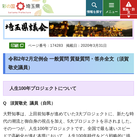
彩の国 埼玉県
緊急・防
情報を探す
メニュー
災
ページ番号：174283
掲載日：2020年3月31日
令和2年2月定例会 一般質問 質疑質問・答弁全文（須賀
敬史議員）
人生100年プロジェクトについて
Q 須賀敬史 議員（自民
）
大野知事は、上田前知事が進めていた3大プロジェクトに、新たな時
代の潮流と御自身の視点を加え、5大プロジェクトを示されました。
その一つが、人生100年プロジェクトです。全国で最も速いスピー
ドで高齢化が進む本県において、人生100年時代をどう戦略的に描