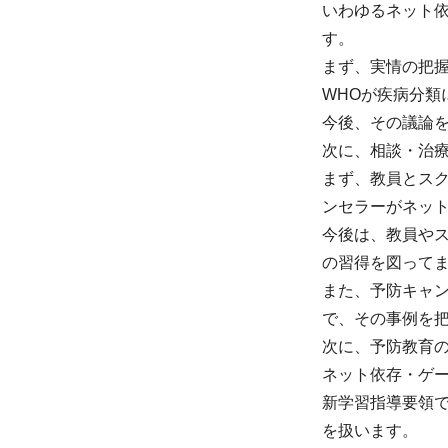
いわゆるネット
す。
まず、実情の把
WHOが疾病分
今後、その議論
次に、相談・治
まず、教員とス
ンセラーがネッ
今後は、教員や
の習得を図って
また、予防キャ
で、その事例を
次に、予防教育
ネット依存・ゲ
新学習指導要領
を扱います。