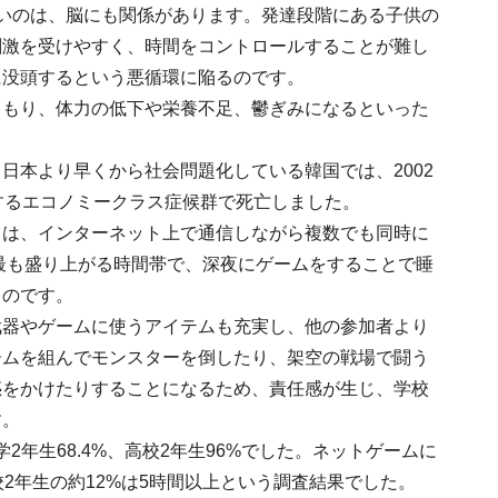
いのは、脳にも関係があります。発達段階にある子供の
刺激を受けやすく、時間をコントロールすることが難し
に没頭するという悪循環に陥るのです。
こもり、体力の低下や栄養不足、鬱ぎみになるといった
日本より早くから社会問題化している韓国では、2002
するエコノミークラス症候群で死亡しました。
とは、インターネット上で通信しながら複数でも同時に
が最も盛り上がる時間帯で、深夜にゲームをすることで睡
うのです。
武器やゲームに使うアイテムも充実し、他の参加者より
ームを組んでモンスターを倒したり、架空の戦場で闘う
惑をかけたりすることになるため、責任感が生じ、学校
す。
2年生68.4%、高校2年生96%でした。ネットゲームに
2年生の約12%は5時間以上という調査結果でした。