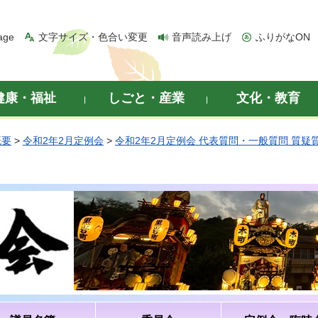
age
文字サイズ・色合い変更
音声読み上げ
ふりがなON
健康・福祉
しごと・産業
文化・教育
概要
>
令和2年2月定例会
>
令和2年2月定例会 代表質問・一般質問 質疑
）