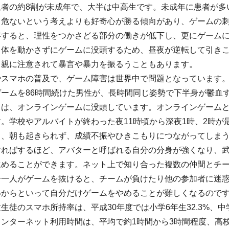
患者の約8割が未成年で、大半は中高生です。未成年に患者が多
、危ないという考えよりも好奇心が勝る傾向があり、ゲームの
存すると、理性をつかさどる部分の働きが低下し、更にゲーム
、体を動かさずにゲームに没頭するため、昼夜が逆転して引き
、親に注意されて暴言や暴力を振るうこともあります。
スマホの普及で、ゲーム障害は世界中で問題となっています。
ゲームを86時間続けた男性が、長時間同じ姿勢で下半身が鬱血
くは、オンラインゲームに没頭しています。オンラインゲーム
。学校やアルバイトが終わった夜11時頃から深夜1時、2時
り、朝も起きられず、成績不振やひきこもりにつながってしま
すればするほど、アバターと呼ばれる自分の分身が強くなり、
進めることができます。ネット上で知り合った複数の仲間とチ
分一人がゲームを抜けると、チームが負けたり他の参加者に迷
いからといって自分だけゲームをやめることが難しくなるので
生徒のスマホ所持率は、平成30年度では小学6年生32.3%、中学
ンターネット利用時間は、平均で約1時間から3時間程度、高校