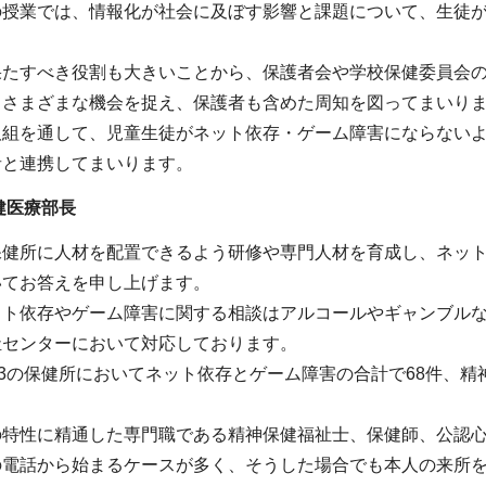
の授業では、情報化が社会に及ぼす影響と課題について、生徒
果たすべき役割も大きいことから、保護者会や学校保健委員会
、さまざまな機会を捉え、保護者も含めた周知を図ってまいり
取組を通して、児童生徒がネット依存・ゲーム障害にならない
者と連携してまいります。
健医療部長
保健所に人材を配置できるよう研修や専門人材を育成し、ネッ
いてお答えを申し上げます。
ット依存やゲーム障害に関する相談はアルコールやギャンブルな
祉センターにおいて対応しております。
13の保健所においてネット依存とゲーム障害の合計で68件、
の特性に精通した専門職である精神保健福祉士、保健師、公認
の電話から始まるケースが多く、そうした場合でも本人の来所