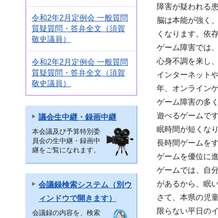
障害が疑われる
令和2年2月定例会 一般質問
脳は本能が強く
質疑質問・答弁全文（須賀
くなります。依
敬史議員）
ゲーム障害では
心身不調を来し
令和2年2月定例会 一般質問
質疑質問・答弁全文（須賀
インターネットや
敬史議員）
年、オンライン
ゲーム障害の多
遊べるゲームです
議会生中継・録画中継
眠時間が短くな
本会議及び予算特別委
員会の生中継・録画中
長時間ゲームを
継をご覧になれます。
ゲームを優位に
ゲームでは、自
があるから、眠
会議録検索システム（別ウ
さて、本県の児童
ィンドウで開きます）
限らない平日のイ
会議録の内容を、検索