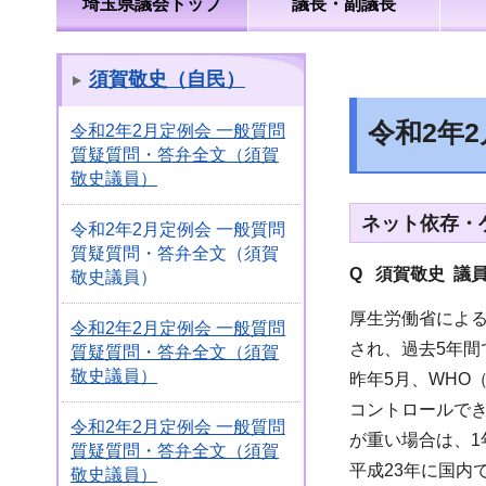
埼玉県議会トップ
議長・副議長
須賀敬史（自民）
令和2年
令和2年2月定例会 一般質問
質疑質問・答弁全文（須賀
敬史議員）
ネット依存・
令和2年2月定例会 一般質問
質疑質問・答弁全文（須賀
Q 須賀敬史 議
敬史議員）
厚生労働省による
令和2年2月定例会 一般質問
され、過去5年間
質疑質問・答弁全文（須賀
敬史議員）
昨年5月、WHO
コントロールで
令和2年2月定例会 一般質問
が重い場合は、1
質疑質問・答弁全文（須賀
平成23年に国
敬史議員）