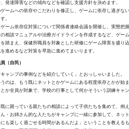
緯、発達障害などの傾向などを確認し支援方針を決めます。
のゲームへの依存やこだわりを修正し、ゲームに依存し過ぎな
ます。
はゲーム依存症対策について関係者連絡会議を開催し、実態把
症の相談マニュアルや治療ガイドラインを作成するなど、ゲー
きを踏まえ、保健所職員を対象とした研修にゲーム障害を盛り
成を進めるなど対策を早急に進めてまいります。
議員（自民
）
防キャンプの事例などを紹介していく」とおっしゃいました。
いうのは、もう既にネットとかゲームにある程度依存とかが始
生とか全員が対象で、学校の行事として何かそういう訓練キャ
う既に困っている親たちの相談によって子供たちを集めて、例え
さん・お姉さん的な人たちがキャンプに一緒に参加して、ネッ
外にも楽しく過ごせる時間があるんだよ」ということを教える