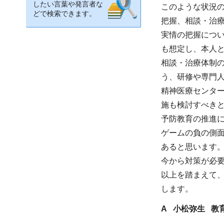
したい言葉や発言者な
このような状況
どで検索できます。
把握、相談・治
実情の把握につ
も想定し、本人
相談・治療体制
う、研修や専門
精神医療センタ
施も検討すべき
予防教育の推進
ゲームの負の側
あると思います
今から対策が必
以上を踏まえて
します。
A 小松弥生 教