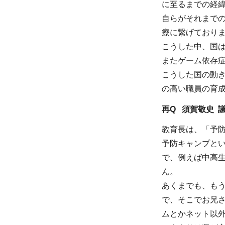
に至るまでの経
自らがそれまで
療に繋げており
こうした中、国
またゲーム依存
こうした国の動
の高い職員の育
再Q 須賀敬史 
教育長は、「予
予防キャンプと
で、例えば中高
ん。
あくまでも、も
で、そこでお兄
ムとかネット以