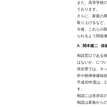
また、高等学校
ております。
さらに、家庭の
取り上げるなど
今後、これらの
られるよう関係
A 関本建二 保
相談窓口である
はないか、につ
現在県では、ネ
所や精神保健福
平成30年度は、
す。
相談には依存症
相談は家族から