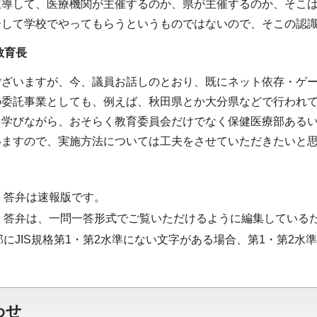
主導して、医療機関が主催するのか、県が主催するのか、そこ
介して学校でやってもらうというものではないので、そこの認
教育長
ございますが、今、議員お話しのとおり、既にネット依存・ゲ
の委託事業としても、例えば、秋田県とか大分県などで行われ
を学びながら、おそらく教育委員会だけでなく保健医療部ある
いますので、実施方法については工夫をさせていただきたいと
・答弁は速報版です。
・答弁は、一問一答形式でご覧いただけるように編集している
部にJIS規格第1・第2水準にない文字がある場合、第1・第2
わせ