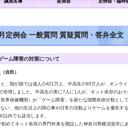
議員名簿
委員会
定例会・臨時
2月定例会 一般質問 質疑質問・答弁全文
ゲーム障害の対策について
員（自民
）
と、我が国では成人の421万人、中高生の93万人が、オンラ
で倍増しました。中高生の実に7人に1人が、ネット依存のお
（世界保健機関）が「ゲーム障害」を新たな国際疾病分類とし
きない、他の生活上の関心事や日常の活動よりゲームを優先する
年以内でも該当します。
内で初めてネット依存の専門外来を開設した神奈川県横須賀市に