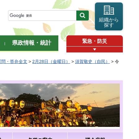
組織から
探す
緊急・防災
県政情報・統計
質問・答弁全文
>
2月28日（金曜日）
>
須賀敬史（自民）
> 令