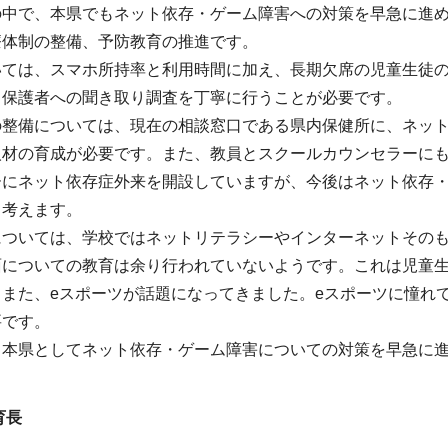
の中で、本県でもネット依存・ゲーム障害への対策を早急に進
療体制の整備、予防教育の推進です。
いては、スマホ所持率と利用時間に加え、長期欠席の児童生徒
と保護者への聞き取り調査を丁寧に行うことが必要です。
の整備については、現在の相談窓口である県内保健所に、ネッ
人材の育成が必要です。また、教員とスクールカウンセラーに
ーにネット依存症外来を開設していますが、今後はネット依存
と考えます。
については、学校ではネットリテラシーやインターネットその
面についての教育は余り行われていないようです。これは児童
。また、eスポーツが話題になってきました。eスポーツに憧れ
要です。
、本県としてネット依存・ゲーム障害についての対策を早急に
育長