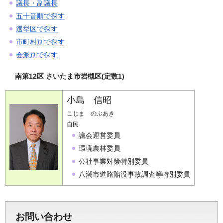
議長・副議長
五十音順で探す
選挙区で探す
市町村別で探す
会派別で探す
南第12区 さいたま市岩槻区(定数1)
小島 信昭
こじま のぶあき
自民
議会運営委員
環境農林委員
公社事業対策特別委員
八潮市道路陥没事故調査等特別委員
お問い合わせ