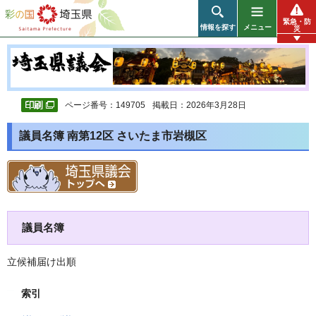
彩の国 埼玉県
緊急・防
情報を探す
メニュー
災
ページ番号：149705
掲載日：2026年3月28日
議員名簿 南第12区 さいたま市岩槻区
議員名簿
立候補届け出順
索引