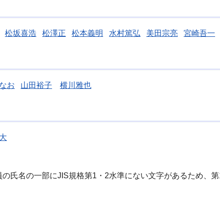
松坂喜浩
松澤正
松本義明
水村篤弘
美田宗亮
宮崎吾一
なお
山田裕子
横川雅也
大
員の氏名の一部にJIS規格第1・2水準にない文字があるため、