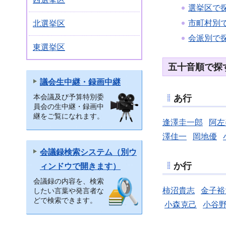
選挙区で
市町村別
北選挙区
会派別で
東選挙区
五十音順で探
議会生中継・録画中継
あ行
本会議及び予算特別委
員会の生中継・録画中
継をご覧になれます。
逢澤圭一郎
阿左
澤佳一
岡地優
会議録検索システム（別ウ
か行
ィンドウで開きます）
会議録の内容を、検索
柿沼貴志
金子裕
したい言葉や発言者な
どで検索できます。
小森克己
小谷