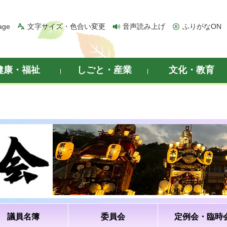
age
文字サイズ・色合い変更
音声読み上げ
ふりがなON
健康・福祉
しごと・産業
文化・教育
議員名簿
委員会
定例会・臨時