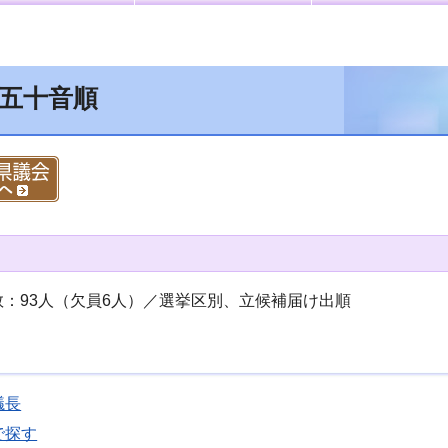
 五十音順
数：93人（欠員6人）／選挙区別、立候補届け出順
議長
で探す