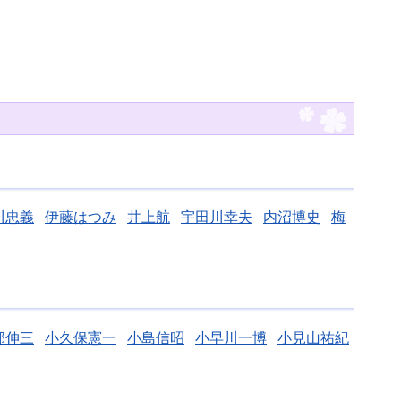
川忠義
伊藤はつみ
井上航
宇田川幸夫
内沼博史
梅
部伸三
小久保憲一
小島信昭
小早川一博
小見山祐紀