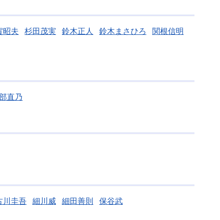
賀昭夫
杉田茂実
鈴木正人
鈴木まさひろ
関根信明
部直乃
古川圭吾
細川威
細田善則
保谷武