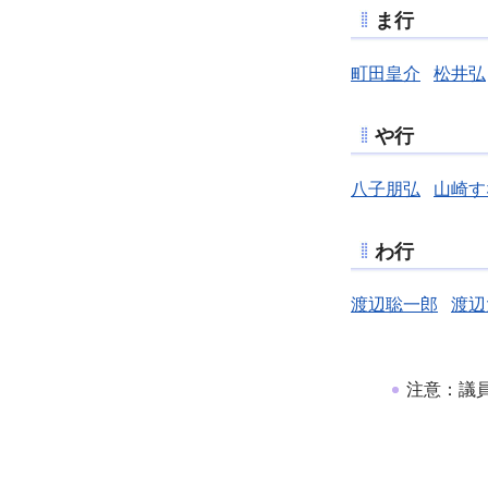
ま行
町田皇介
松井弘
や行
八子朋弘
山崎す
わ行
渡辺聡一郎
渡辺
注意：議