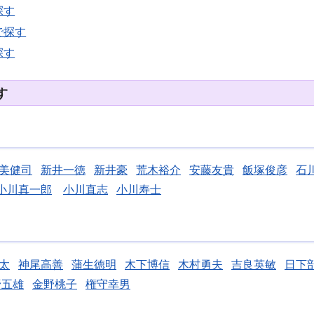
探す
で探す
探す
す
美健司
新井一徳
新井豪
荒木裕介
安藤友貴
飯塚俊彦
石
小川真一郎
小川直志
小川寿士
太
神尾高善
蒲生徳明
木下博信
木村勇夫
吉良英敏
日下
野五雄
金野桃子
権守幸男