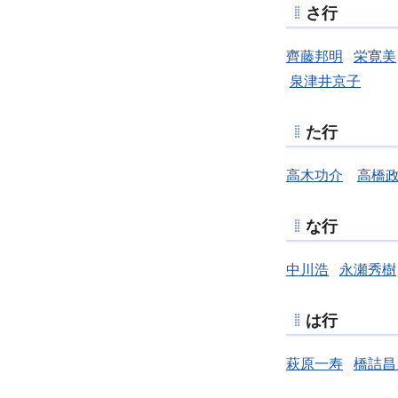
さ行
齊藤邦明
栄寛美
泉津井京子
た行
高木功介
高橋
な行
中川浩
永瀬秀樹
は行
萩原一寿
橋詰昌