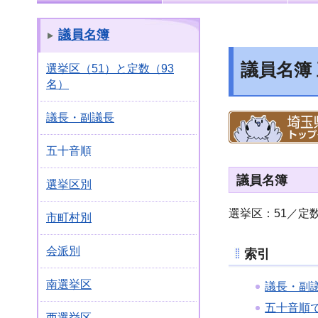
議員名簿
議員名簿
選挙区（51）と定数（93
名）
議長・副議長
五十音順
議員名簿
選挙区別
選挙区：51／定
市町村別
会派別
索引
南選挙区
議長・副
五十音順
西選挙区