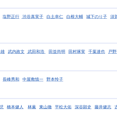
塩野正行
渋谷真実子
白土幸仁
白根大輔
城下のり子
須
政雄
武内政文
武田和浩
田並尚明
田村琢実
千葉達也
戸野
長峰秀和
中屋敷慎一
野本怜子
児
橋本健人
林薫
東山徹
平松大佑
深谷顕史
藤井健志