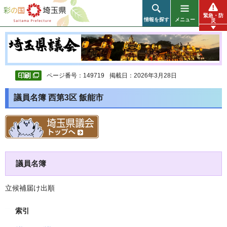
彩の国 埼玉県
緊急・防
情報を探す
メニュー
災
ページ番号：149719
掲載日：2026年3月28日
議員名簿 西第3区 飯能市
議員名簿
立候補届け出順
索引