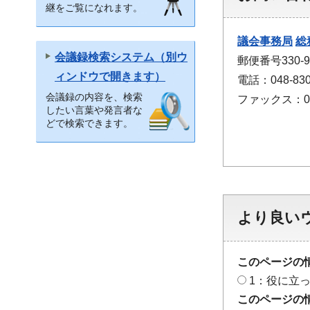
継をご覧になれます。
議会事務局
総
会議録検索システム（別ウ
郵便番号330
ィンドウで開きます）
電話：048-830
会議録の内容を、検索
ファックス：048
したい言葉や発言者な
どで検索できます。
より良い
このページの
1：役に立
このページの