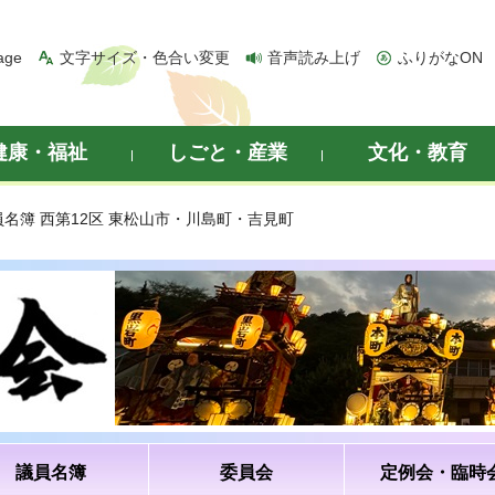
age
文字サイズ・色合い変更
音声読み上げ
ふりがなON
健康・福祉
しごと・産業
文化・教育
員名簿 西第12区 東松山市・川島町・吉見町
議員名簿
委員会
定例会・臨時