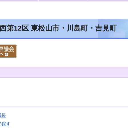
 西第12区 東松山市・川島町・吉見町
議長
で探す