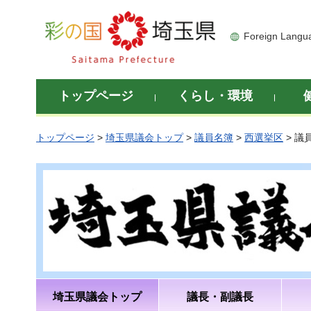
彩の国 埼玉県
Foreign Langu
トップページ
くらし・環境
トップページ
>
埼玉県議会トップ
>
議員名簿
>
西選挙区
> 議
埼玉県議会トップ
議長・副議長