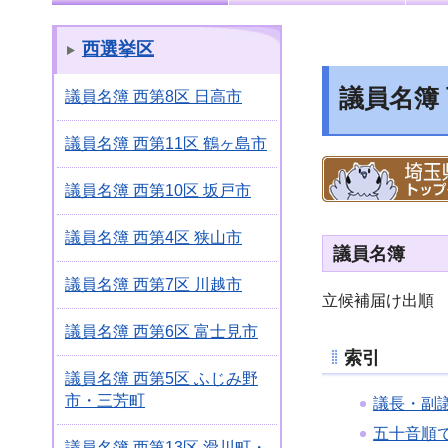
西選挙区
議員名簿
議員名簿 西第8区 日高市
議員名簿 西第11区 鶴ヶ島市
議員名簿 西第10区 坂戸市
議員名簿 西第4区 狭山市
議員名簿
議員名簿 西第7区 川越市
立候補届け出順
議員名簿 西第6区 富士見市
索引
議員名簿 西第5区 ふじみ野
市・三芳町
議長・副
五十音順
議員名簿 西第13区 滑川町・