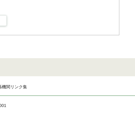
係機関リンク集
001