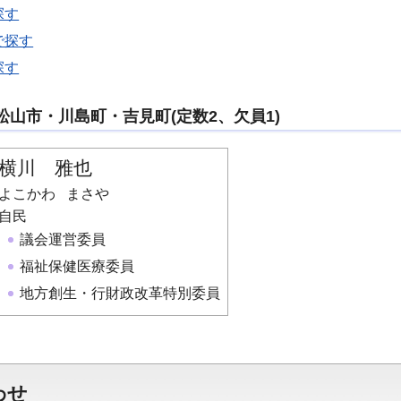
探す
で探す
探す
東松山市・川島町・吉見町(定数2、欠員1)
横川 雅也
よこかわ まさや
自民
議会運営委員
福祉保健医療委員
地方創生・行財政改革特別委員
わせ