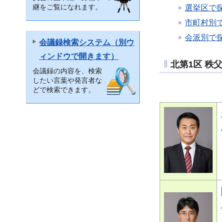
継をご覧になれます。
選挙区で
市町村別
会派別で
会議録検索システム（別ウ
ィンドウで開きます）
北第1区 秩
会議録の内容を、検索
したい言葉や発言者な
どで検索できます。