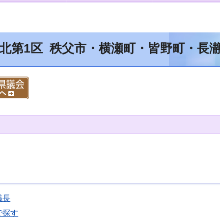
 北第1区 秩父市・横瀬町・皆野町・長
議長
で探す