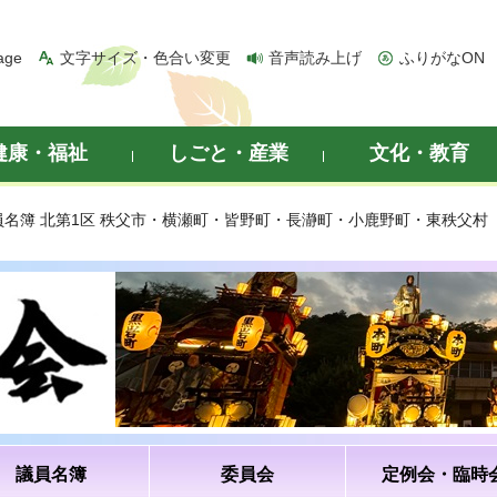
age
文字サイズ・色合い変更
音声読み上げ
ふりがなON
健康・福祉
しごと・産業
文化・教育
員名簿 北第1区 秩父市・横瀬町・皆野町・長瀞町・小鹿野町・東秩父村
議員名簿
委員会
定例会・臨時